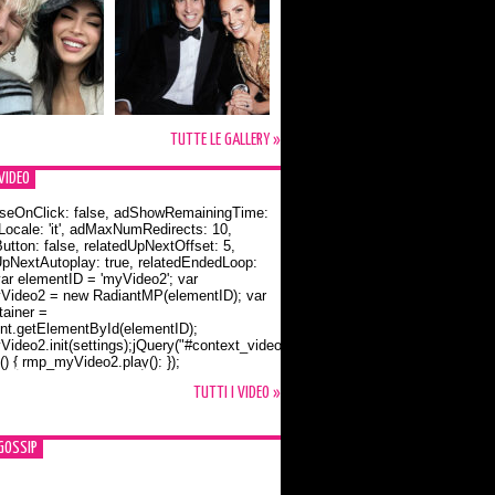
TUTTE LE GALLERY »
VIDEO
seOnClick: false, adShowRemainingTime:
dLocale: 'it', adMaxNumRedirects: 10,
utton: false, relatedUpNextOffset: 5,
UpNextAutoplay: true, relatedEndedLoop:
var elementID = 'myVideo2'; var
ideo2 = new RadiantMP(elementID); var
ainer =
t.getElementById(elementID);
ideo2.init(settings);jQuery("#context_video2").one("mouseover",
() { rmp_myVideo2.play(); });
o Bloom e la t-shirt dedicata a Flynn
TUTTI I VIDEO »
GOSSIP