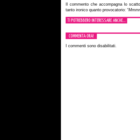
Il commento che accompagna lo scatto
tanto ironico quanto provocatorio: “
Mmmm,
TI POTREBBERO INTERESSARE ANCHE...
COMMENTA ORA!
I commenti sono disabilitati.