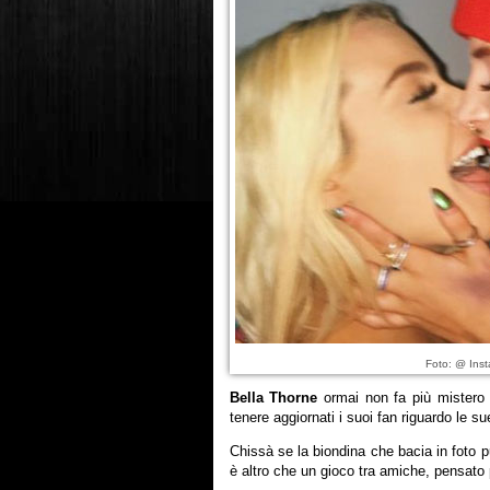
Foto: @ Inst
Bella Thorne
ormai non fa più mister
tenere aggiornati i suoi fan riguardo le 
Chissà se la biondina che bacia in foto pu
è altro che un gioco tra amiche, pensato 