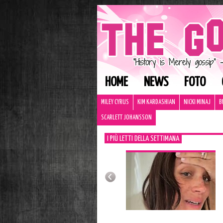
HOME
NEWS
FOTO
MILEY CYRUS
KIM KARDASHIAN
NICKI MINAJ
B
SCARLETT JOHANSSON
I PIÙ LETTI DELLA SETTIMANA