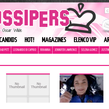
CANDIDS
HOT!
MAGAZINES
ELENCO VIP
AR
RAD PITT
LEONARDO DI CAPRIO
RIHANNA
JENNIFER LAWRENCE
SELENA GOMEZ
JUSTIN