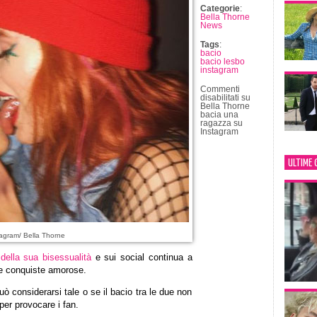
Categorie
:
Bella Thorne
News
Tags
:
bacio
bacio lesbo
instagram
Commenti
disabilitati
su
Bella Thorne
bacia una
ragazza su
Instagram
ULTIME 
agram/ Bella Thorne
o
della sua bisessualità
e sui social continua a
sue conquiste amorose.
ò considerarsi tale o se il bacio tra le due non
per provocare i fan.