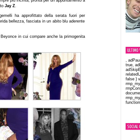
sempre più incinta, pronta per un appuntamento a
ito
Jay Z
.
elli ha approfittato della serata fuori per
lorida bellezza, fasciata in un abito blu aderente
a Beyonce in cui compare anche la primogenita
ULTIMO 
, adPau
true, a
adSkipB
related
false } 
rmp_myV
rmpCont
documen
rmp_myV
function
Orland
SOCIAL 