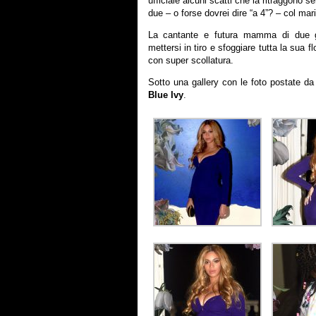
ufficiale alcuni scatti che la ritraggono 
due – o forse dovrei dire “a 4”? – col mar
La cantante e futura mamma di due gem
mettersi in tiro e sfoggiare tutta la sua f
con super scollatura.
Sotto una gallery con le foto postate d
Blue Ivy
.