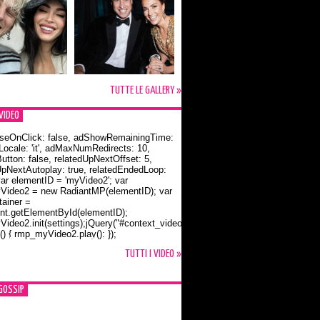
TUTTE LE GALLERY »
VIDEO
seOnClick: false, adShowRemainingTime:
dLocale: 'it', adMaxNumRedirects: 10,
utton: false, relatedUpNextOffset: 5,
UpNextAutoplay: true, relatedEndedLoop:
var elementID = 'myVideo2'; var
ideo2 = new RadiantMP(elementID); var
ainer =
t.getElementById(elementID);
ideo2.init(settings);jQuery("#context_video2").one("mouseover",
() { rmp_myVideo2.play(); });
o Bloom e la t-shirt dedicata a Flynn
TUTTI I VIDEO »
GOSSIP