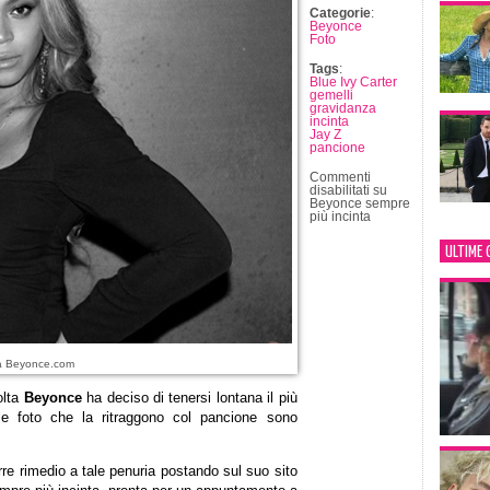
Categorie
:
Beyonce
Foto
Tags
:
Blue Ivy Carter
gemelli
gravidanza
incinta
Jay Z
pancione
Commenti
disabilitati
su
Beyonce sempre
più incinta
ULTIME 
ia Beyonce.com
olta
Beyonce
ha deciso di tenersi lontana il più
 le foto che la ritraggono col pancione sono
re rimedio a tale penuria postando sul suo sito