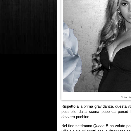
Foto v
Rispetto alla prima gravidanza, questa v
possibile dalla scena pubblica perciò
davvero pochine.
Nel fine settimana
Queen B
ha voluto por