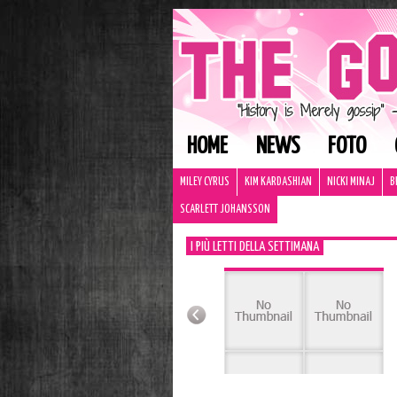
HOME
NEWS
FOTO
MILEY CYRUS
KIM KARDASHIAN
NICKI MINAJ
B
SCARLETT JOHANSSON
I PIÙ LETTI DELLA SETTIMANA