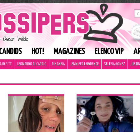
CANDIDS
HOT!
MAGAZINES
ELENCO VIP
AR
RAD PITT
LEONARDO DI CAPRIO
RIHANNA
JENNIFER LAWRENCE
SELENA GOMEZ
JUSTIN