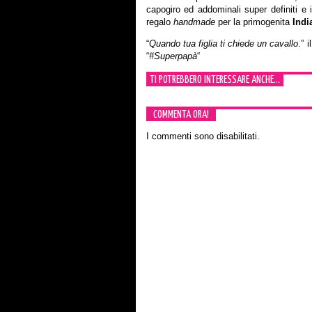
capogiro ed addominali super definiti e i
regalo
handmade
per la primogenita
Indi
“
Quando tua figlia ti chiede un cavallo
.” 
“
#Superpapà
“
TI POTREBBERO INTERESSARE ANCHE...
COMMENTA ORA!
I commenti sono disabilitati.