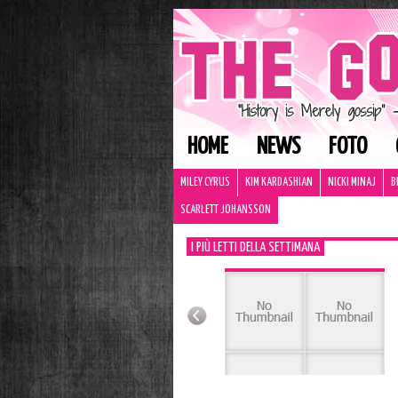
HOME
NEWS
FOTO
MILEY CYRUS
KIM KARDASHIAN
NICKI MINAJ
B
SCARLETT JOHANSSON
I PIÙ LETTI DELLA SETTIMANA