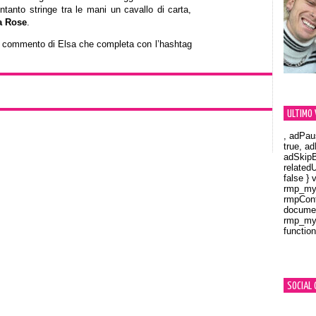
ntanto stringe tra le mani un cavallo di carta,
a Rose
.
il commento di Elsa che completa con l’hashtag
ULTIMO 
, adPau
true, a
adSkipB
related
false } 
rmp_myV
rmpCont
documen
rmp_myV
function
Orland
SOCIAL 