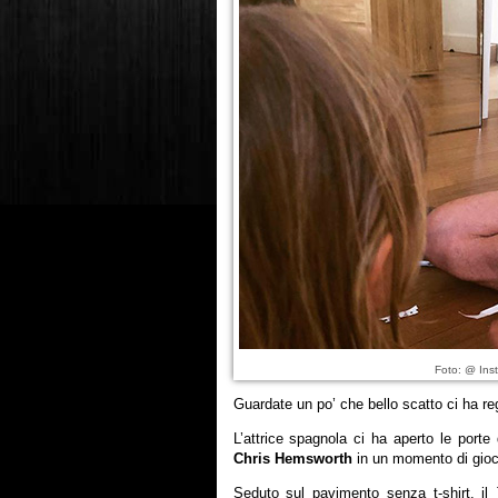
Foto: @ Ins
Guardate un po’ che bello scatto ci ha r
L’attrice spagnola ci ha aperto le port
Chris Hemsworth
in un momento di gioco
Seduto sul pavimento senza t-shirt, il