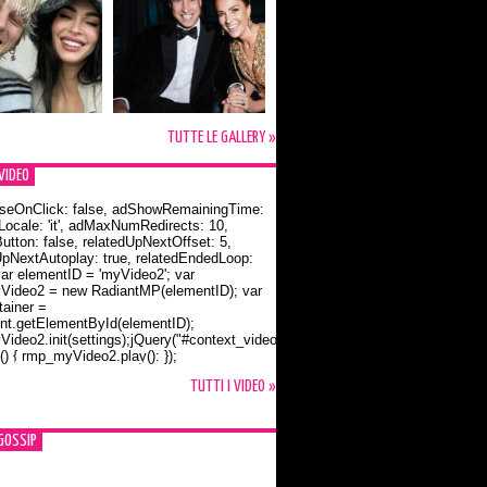
TUTTE LE GALLERY »
VIDEO
seOnClick: false, adShowRemainingTime:
dLocale: 'it', adMaxNumRedirects: 10,
utton: false, relatedUpNextOffset: 5,
UpNextAutoplay: true, relatedEndedLoop:
var elementID = 'myVideo2'; var
ideo2 = new RadiantMP(elementID); var
ainer =
t.getElementById(elementID);
ideo2.init(settings);jQuery("#context_video2").one("mouseover",
() { rmp_myVideo2.play(); });
o Bloom e la t-shirt dedicata a Flynn
TUTTI I VIDEO »
GOSSIP