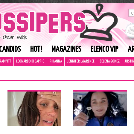
CANDIDS
HOT!
MAGAZINES
ELENCO VIP
AR
RAD PITT
LEONARDO DI CAPRIO
RIHANNA
JENNIFER LAWRENCE
SELENA GOMEZ
JUSTIN