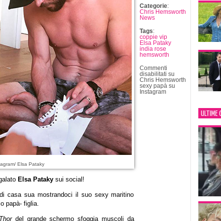
Categorie
:
Chris Hemsworth
News
Tags
:
coppie vip
Elsa Pataky
india rose
hemsworth
Commenti
disabilitati
su
Chris Hemsworth
sexy papà su
Instagram
ULTIME 
tagram/ Elsa Pataky
egalato
Elsa Pataky
sui social!
e di casa sua mostrandoci il suo sexy maritino
 papà- figlia.
Thor
del grande schermo sfoggia muscoli da