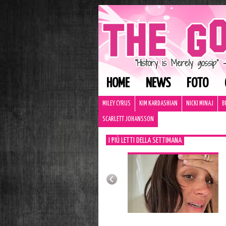
HOME
NEWS
FOTO
MILEY CYRUS
KIM KARDASHIAN
NICKI MINAJ
B
SCARLETT JOHANSSON
I PIÙ LETTI DELLA SETTIMANA