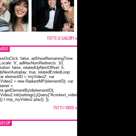
TUTTE LE GALLERY »
VIDEO
seOnClick: false, adShowRemainingTime:
dLocale: 'it', adMaxNumRedirects: 10,
utton: false, relatedUpNextOffset: 5,
UpNextAutoplay: true, relatedEndedLoop:
var elementID = 'myVideo2'; var
ideo2 = new RadiantMP(elementID); var
ainer =
t.getElementById(elementID);
ideo2.init(settings);jQuery("#context_video2").one("mouseover",
() { rmp_myVideo2.play(); });
o Bloom e la t-shirt dedicata a Flynn
TUTTI I VIDEO »
GOSSIP