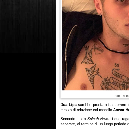
Foto: @ In
Dua Lipa
sarebbe pronta a trascorrere i
mezzo di relazione col modello
Anwar H
Secondo il sito
Splash News
, i due rag
separate, al termine di un lungo periodo di