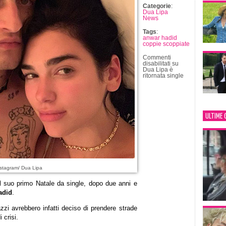
Categorie
:
Dua Lipa
News
Tags
:
anwar hadid
coppie scoppiate
Commenti
disabilitati
su
Dua Lipa è
ritornata single
ULTIME 
stagram/ Dua Lipa
l suo primo Natale da single, dopo due anni e
adid
.
azzi avrebbero infatti deciso di prendere strade
 crisi.