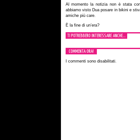
Al momento la notizia non è stata conf
abbiamo visto Dua posare in bikini e sti
amiche più care.
È la fine di un’era?
TI POTREBBERO INTERESSARE ANCHE...
COMMENTA ORA!
I commenti sono disabilitati.