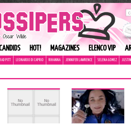
CANDIDS
HOT!
MAGAZINES
ELENCO VIP
AR
RAD PITT
LEONARDO DI CAPRIO
RIHANNA
JENNIFER LAWRENCE
SELENA GOMEZ
JUSTIN