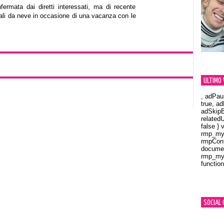
ermata dai diretti interessati, ma di recente
vali da neve in occasione di una vacanza con le
ULTIMO 
, adPau
true, a
adSkipB
related
false } 
rmp_myV
rmpCont
documen
rmp_myV
function
Orland
SOCIAL 