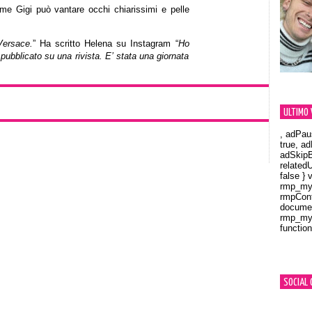
e Gigi può vantare occhi chiarissimi e pelle
Versace.
” Ha scritto Helena su Instagram “
Ho
pubblicato su una rivista. E’ stata una giornata
ULTIMO 
, adPau
true, a
adSkipB
related
false } 
rmp_myV
rmpCont
documen
rmp_myV
function
Orland
SOCIAL 