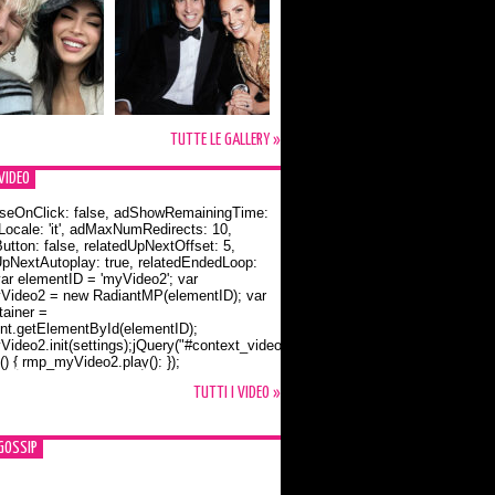
TUTTE LE GALLERY »
VIDEO
seOnClick: false, adShowRemainingTime:
dLocale: 'it', adMaxNumRedirects: 10,
utton: false, relatedUpNextOffset: 5,
UpNextAutoplay: true, relatedEndedLoop:
var elementID = 'myVideo2'; var
ideo2 = new RadiantMP(elementID); var
ainer =
t.getElementById(elementID);
ideo2.init(settings);jQuery("#context_video2").one("mouseover",
() { rmp_myVideo2.play(); });
o Bloom e la t-shirt dedicata a Flynn
TUTTI I VIDEO »
GOSSIP