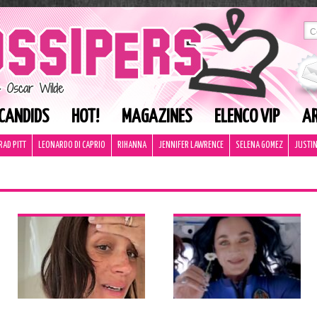
CANDIDS
HOT!
MAGAZINES
ELENCO VIP
AR
RAD PITT
LEONARDO DI CAPRIO
RIHANNA
JENNIFER LAWRENCE
SELENA GOMEZ
JUSTIN