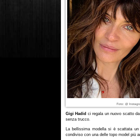
Foto: @ Instagr
Gigi Hadid
ci regala un nuovo scatto da 
senza trucco.
La bellissima modella si è scattata un
condiviso con una delle topo model più a