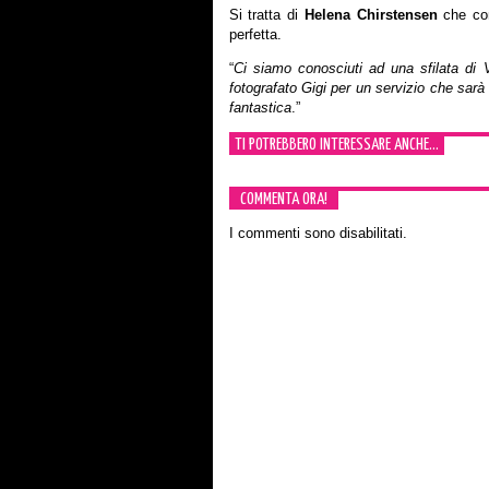
Si tratta di
Helena Chirstensen
che com
perfetta.
“
Ci siamo conosciuti ad una sfilata di 
fotografato Gigi per un servizio che sarà 
fantastica
.”
TI POTREBBERO INTERESSARE ANCHE...
COMMENTA ORA!
I commenti sono disabilitati.