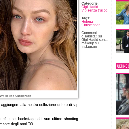
Categorie
:
Gigi Hadid
Vip senza trucco
Tags
:
Helena
Christensen
Commenti
disabilitati
su
Gigi Hadid senza
makeup su
Instagram
ULTIME 
am/ Helena Christensen
aggiungere alla nostra collezione di foto di vip
 seflie nel backstage del suo ultimo shooting
mante degli anni ’90.