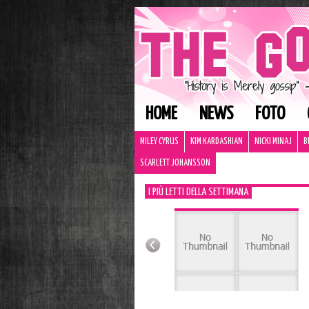
HOME
NEWS
FOTO
MILEY CYRUS
KIM KARDASHIAN
NICKI MINAJ
B
SCARLETT JOHANSSON
I PIÙ LETTI DELLA SETTIMANA