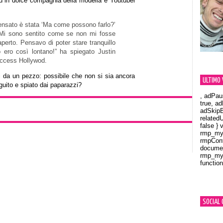
ed in dolce compagnia della modella e Youtuber
nsato è stata ‘Ma come possono farlo?’
! Mi sono sentito come se non mi fosse
aperto. Pensavo di poter stare tranquillo
o ero così lontano!” ha spiegato Justin
Access Hollywod.
i da un pezzo: possibile che non si sia ancora
ULTIMO 
uito e spiato dai paparazzi?
, adPau
true, a
adSkipB
related
false } 
rmp_myV
rmpCont
documen
rmp_myV
function
Orland
SOCIAL 