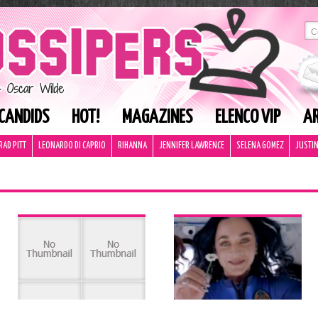
CANDIDS
HOT!
MAGAZINES
ELENCO VIP
AR
RAD PITT
LEONARDO DI CAPRIO
RIHANNA
JENNIFER LAWRENCE
SELENA GOMEZ
JUSTIN