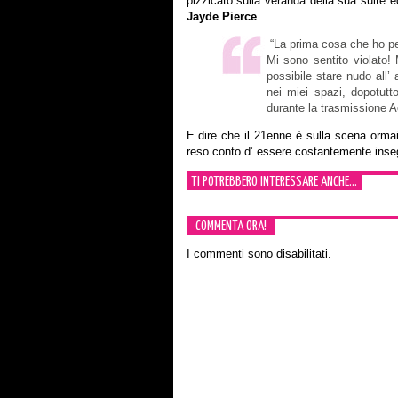
pizzicato sulla veranda della sua suite 
Jayde Pierce
.
“La prima cosa che ho pe
Mi sono sentito violato
possibile stare nudo all’ 
nei miei spazi, dopotutt
durante la trasmissione 
E dire che il 21enne è sulla scena orma
reso conto d’ essere costantemente inseg
TI POTREBBERO INTERESSARE ANCHE...
COMMENTA ORA!
I commenti sono disabilitati.