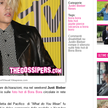
Categorie
:
Justin Bieber
News
Tags
:
bora bora
foto hot
jayde pierce
vacanza a bora
boro
Commenti
disabilitati
su
Justin Bieber
rompe il silenzio
sulle foto hot di
Bora Bora
ULTIME 
as©Visual/ Kikapress.com
iare dichiarazioni, ma nel weekend
Justi Bieber
zio sulle
foto hot di Bora Bora
circolate in rete
letta del Pacifico di “
What do You Mean
” fu