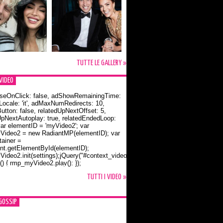
TUTTE LE GALLERY »
VIDEO
seOnClick: false, adShowRemainingTime:
dLocale: 'it', adMaxNumRedirects: 10,
utton: false, relatedUpNextOffset: 5,
UpNextAutoplay: true, relatedEndedLoop:
var elementID = 'myVideo2'; var
ideo2 = new RadiantMP(elementID); var
ainer =
t.getElementById(elementID);
ideo2.init(settings);jQuery("#context_video2").one("mouseover",
() { rmp_myVideo2.play(); });
o Bloom e la t-shirt dedicata a Flynn
TUTTI I VIDEO »
GOSSIP