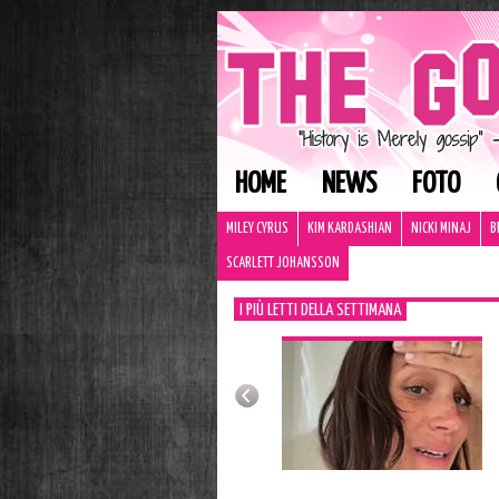
HOME
NEWS
FOTO
MILEY CYRUS
KIM KARDASHIAN
NICKI MINAJ
B
SCARLETT JOHANSSON
I PIÙ LETTI DELLA SETTIMANA