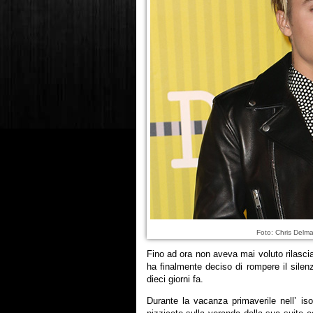
Foto: Chris Delm
Fino ad ora non aveva mai voluto rilasc
ha finalmente deciso di rompere il silen
dieci giorni fa.
Durante la vacanza primaverile nell’ iso