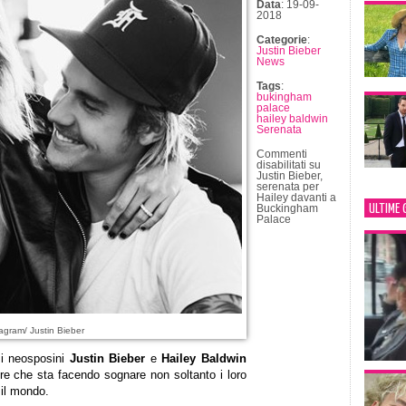
Data
: 19-09-
2018
Categorie
:
Justin Bieber
News
Tags
:
bukingham
palace
hailey baldwin
Serenata
Commenti
disabilitati
su
Justin Bieber,
serenata per
Hailey davanti a
ULTIME 
Buckingham
Palace
agram/ Justin Bieber
 i neosposini
Justin Bieber
e
Hailey Baldwin
re che sta facendo sognare non soltanto i loro
 il mondo.