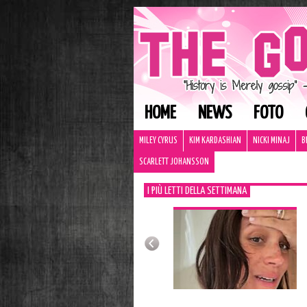
HOME
NEWS
FOTO
MILEY CYRUS
KIM KARDASHIAN
NICKI MINAJ
B
SCARLETT JOHANSSON
I PIÙ LETTI DELLA SETTIMANA