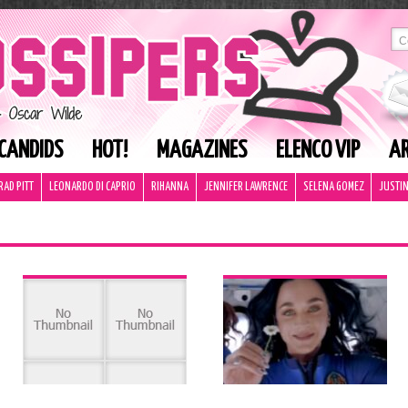
CANDIDS
HOT!
MAGAZINES
ELENCO VIP
AR
RAD PITT
LEONARDO DI CAPRIO
RIHANNA
JENNIFER LAWRENCE
SELENA GOMEZ
JUSTIN