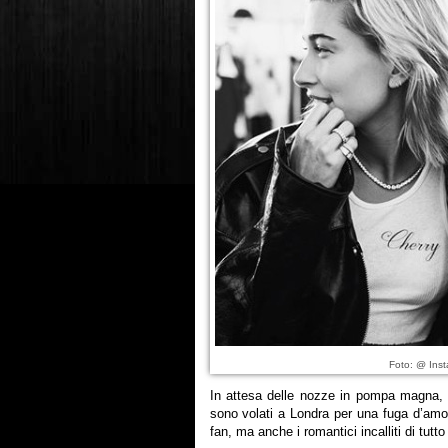
Foto: @ Inst
In attesa delle nozze in pompa magna,
sono volati a Londra per una fuga d’amo
fan, ma anche i romantici incalliti di tutto