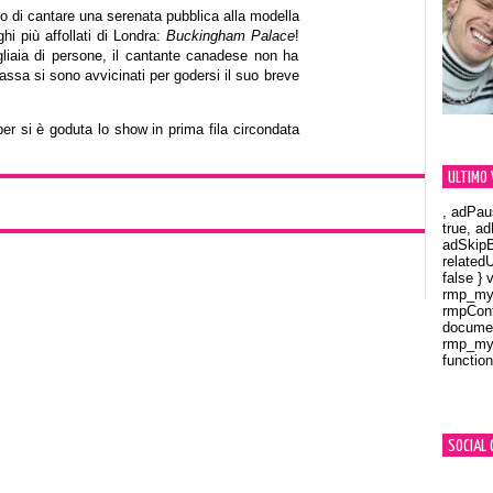
so di cantare una serenata pubblica alla modella
hi più affollati di Londra:
Buckingham Palace
!
gliaia di persone, il cantante canadese non ha
assa si sono avvicinati per godersi il suo breve
er si è goduta lo show in prima fila circondata
ULTIMO 
, adPau
true, a
adSkipB
related
false } 
rmp_myV
rmpCont
documen
rmp_myV
function
Orland
SOCIAL 