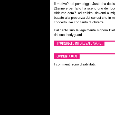
Il motivo? Ieri pomeriggio Justin ha deci
21enne e per farlo ha scelto uno dei luog
Abituato com’è ad esibirsi davanti a mi
badato alla presenza dei curiosi che in m
concerto live con tanto di chitarra.
Dal canto suo la legalmente signora Bieb
dai suoi bodyguard.
TI POTREBBERO INTERESSARE ANCHE...
COMMENTA ORA!
I commenti sono disabilitati.