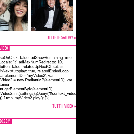
TUTTE LE GALLERY »
VIDEO
seOnClick: false, adShowRemainingTime:
dLocale: 'it', adMaxNumRedirects: 10,
utton: false, relatedUpNextOffset: 5,
UpNextAutoplay: true, relatedEndedLoop:
var elementID = 'myVideo2'; var
ideo2 = new RadiantMP(elementID); var
ainer =
t.getElementById(elementID);
ideo2.init(settings);jQuery("#context_video2").one("mouseover",
() { rmp_myVideo2.play(); });
o Bloom e la t-shirt dedicata a Flynn
TUTTI I VIDEO »
GOSSIP