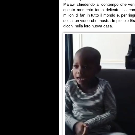
Malawi chiedendo al contempo che veniss
questo momento tanto delicato. La canta
milioni di fan in tutto il mondo e, per rin
social un video che mostra le piccole
Es
giochi nella loro nuova casa.