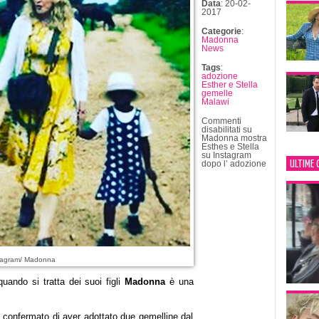
Data
: 20-02-
2017
Categorie
:
Madonna
News
Tags
:
adozione
Esther e Stella
gemelle
Malawi
Commenti
disabilitati
su
Madonna mostra
Esthes e Stella
su Instagram
ULTIME 
dopo l’ adozione
stagram/ Madonna
ando si tratta dei suoi figli
Madonna
è una
 confermato di aver adottato due gemelline dal