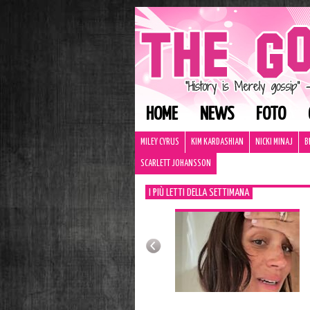
HOME
NEWS
FOTO
MILEY CYRUS
KIM KARDASHIAN
NICKI MINAJ
B
SCARLETT JOHANSSON
I PIÙ LETTI DELLA SETTIMANA