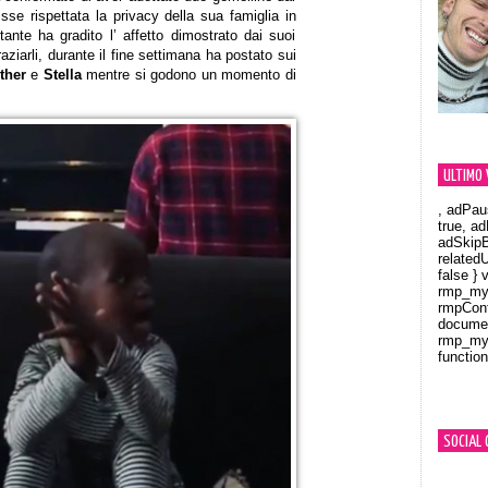
e rispettata la privacy della sua famiglia in
nte ha gradito l’ affetto dimostrato dai suoi
graziarli, durante il fine settimana ha postato sui
ther
e
Stella
mentre si godono un momento di
ULTIMO 
, adPau
true, a
adSkipB
related
false } 
rmp_myV
rmpCont
documen
rmp_myV
function
Orland
SOCIAL 