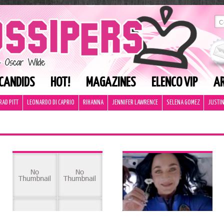
CANDIDS
HOT!
MAGAZINES
ELENCO VIP
AR
RAD PITT
LEONARDO DI CAPRIO
RIHANNA
JENNIFER LAWRENCE
SELENA GOMEZ
JUSTIN