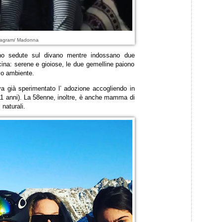
stagram/ Madonna
ono sedute sul divano mentre indossano due
cina: serene e gioiose, le due gemelline paiono
ovo ambiente.
a già sperimentato l’ adozione accogliendo in
1 anni). La 58enne, inoltre, è anche mamma di
i naturali.