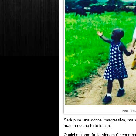
Foto: In
Sarà pure una donna trasgressiva, ma qu
mamma come tutte le altre.
Qualche giorno fa, la signora Ciccone ha