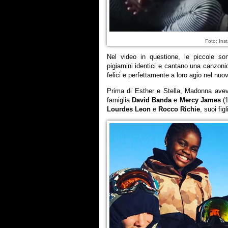
Foto: In
Nel video in questione, le piccole s
pigiamini identici e cantano una canzoni
felici e perfettamente a loro agio nel nu
Prima di Esther e Stella, Madonna avev
famiglia
David Banda
e
Mercy James
(1
Lourdes Leon
e
Rocco Richie
, suoi figl