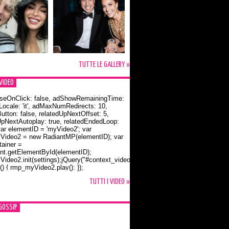
TUTTE LE GALLERY »
VIDEO
seOnClick: false, adShowRemainingTime:
dLocale: 'it', adMaxNumRedirects: 10,
utton: false, relatedUpNextOffset: 5,
UpNextAutoplay: true, relatedEndedLoop:
var elementID = 'myVideo2'; var
ideo2 = new RadiantMP(elementID); var
ainer =
t.getElementById(elementID);
ideo2.init(settings);jQuery("#context_video2").one("mouseover",
() { rmp_myVideo2.play(); });
o Bloom e la t-shirt dedicata a Flynn
TUTTI I VIDEO »
GOSSIP