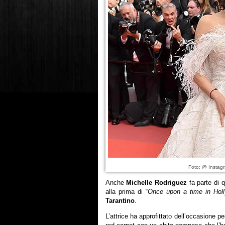
Foto: @ Instagr
Anche
Michelle Rodriguez
fa parte di 
alla prima di “
Once upon a time in Hol
Tarantino
.
L’attrice ha approfittato dell’occasione per