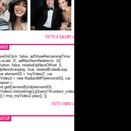
TUTTE LE GALLERY »
VIDEO
seOnClick: false, adShowRemainingTime:
dLocale: 'it', adMaxNumRedirects: 10,
utton: false, relatedUpNextOffset: 5,
UpNextAutoplay: true, relatedEndedLoop:
var elementID = 'myVideo2'; var
ideo2 = new RadiantMP(elementID); var
ainer =
t.getElementById(elementID);
ideo2.init(settings);jQuery("#context_video2").one("mouseover",
() { rmp_myVideo2.play(); });
o Bloom e la t-shirt dedicata a Flynn
TUTTI I VIDEO »
GOSSIP