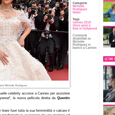
Categorie
:
Michelle
Rodriguez
News
Tags
:
cannes 2019
Once upon a
time in hollywood
Commenti
disabilitati
su
Michelle
Rodriguez in
bianco a Cannes
ULTIME 
am/ Michelle Rodriguez
quelle celebrity accorse a Cannes per assistere
lywood
“, la nuova pellicola diretta da
Quentin
 tirare fuori tutta la sua femminilità e calcare il