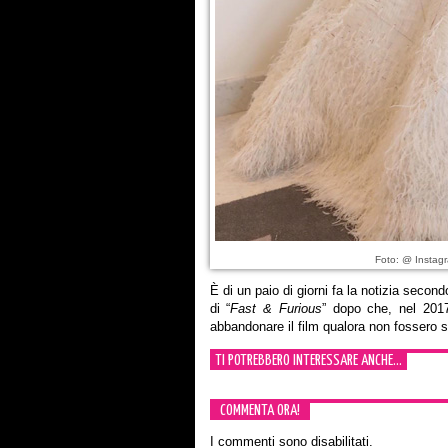
Foto: @ Instagr
È di un paio di giorni fa la notizia second
di “
Fast & Furious
” dopo che, nel 2017
abbandonare il film qualora non fossero sta
TI POTREBBERO INTERESSARE ANCHE...
COMMENTA ORA!
I commenti sono disabilitati.