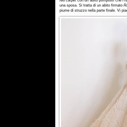
red carpet con un abito pomposo che l’ha
una sposa. Si tratta di un abito firmato
R
piume di struzzo nella parte finale. Vi pi