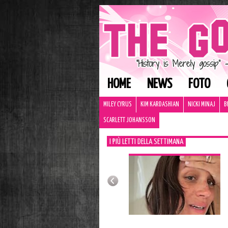
HOME
NEWS
FOTO
MILEY CYRUS
KIM KARDASHIAN
NICKI MINAJ
B
SCARLETT JOHANSSON
I PIÙ LETTI DELLA SETTIMANA