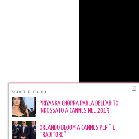
SCOPRI DI PIÙ SU...
PRIYANKA CHOPRA PARLA DELL’ABITO
INDOSSATO A CANNES NEL 2019
ORLANDO BLOOM A CANNES PER “IL
TRADITORE”