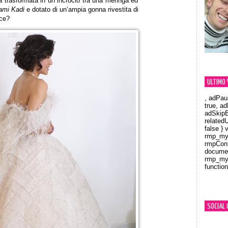
 trasformata in un incrocio tra una meringa ed
ami Kadi
e dotato di un’ampia gonna rivestita di
ace?
ULTIMO 
, adPau
true, a
adSkipB
related
false } 
rmp_myV
rmpCont
documen
rmp_myV
function
Orland
SOCIAL 