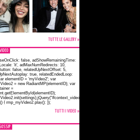
TUTTE LE GALLERY »
VIDEO
seOnClick: false, adShowRemainingTime:
dLocale: 'it', adMaxNumRedirects: 10,
utton: false, relatedUpNextOffset: 5,
UpNextAutoplay: true, relatedEndedLoop:
var elementID = 'myVideo2'; var
ideo2 = new RadiantMP(elementID); var
ainer =
t.getElementById(elementID);
ideo2.init(settings);jQuery("#context_video2").one("mouseover",
() { rmp_myVideo2.play(); });
o Bloom e la t-shirt dedicata a Flynn
TUTTI I VIDEO »
GOSSIP