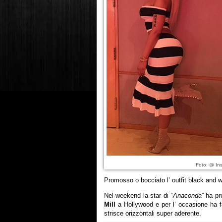
Foto: @ Ins
Promosso o bocciato l’ outfit black and w
Nel weekend la star di “
Anaconda
” ha pr
Mill
a Hollywood e per l’ occasione ha f
strisce orizzontali super aderente.