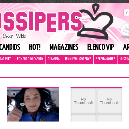
CANDIDS
HOT!
MAGAZINES
ELENCO VIP
AR
RAD PITT
LEONARDO DI CAPRIO
RIHANNA
JENNIFER LAWRENCE
SELENA GOMEZ
JUSTIN