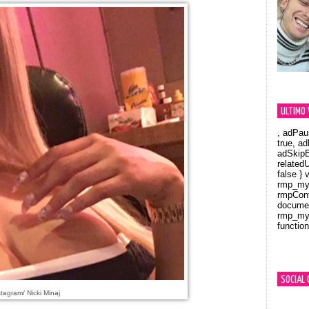
ULTIMO 
, adPau
true, a
adSkipB
related
false } 
rmp_myV
rmpCont
documen
rmp_myV
function
Orland
SOCIAL 
tagram/ Nicki Minaj