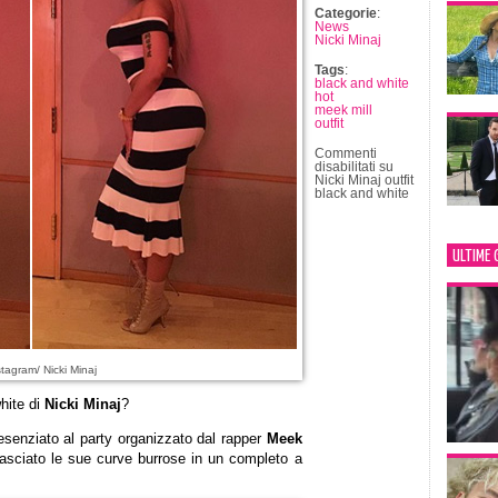
Categorie
:
News
Nicki Minaj
Tags
:
black and white
hot
meek mill
outfit
Commenti
disabilitati
su
Nicki Minaj outfit
black and white
ULTIME 
tagram/ Nicki Minaj
hite di
Nicki Minaj
?
esenziato al party organizzato dal rapper
Meek
asciato le sue curve burrose in un completo a