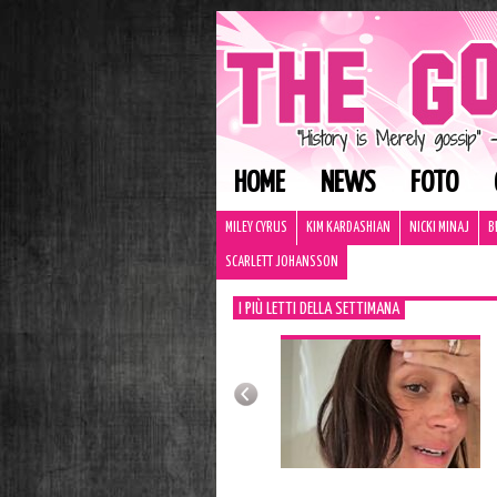
HOME
NEWS
FOTO
MILEY CYRUS
KIM KARDASHIAN
NICKI MINAJ
B
SCARLETT JOHANSSON
I PIÙ LETTI DELLA SETTIMANA