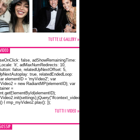
TUTTE LE GALLERY »
VIDEO
seOnClick: false, adShowRemainingTime:
dLocale: 'it', adMaxNumRedirects: 10,
utton: false, relatedUpNextOffset: 5,
UpNextAutoplay: true, relatedEndedLoop:
var elementID = 'myVideo2'; var
ideo2 = new RadiantMP(elementID); var
ainer =
t.getElementById(elementID);
ideo2.init(settings);jQuery("#context_video2").one("mouseover",
() { rmp_myVideo2.play(); });
o Bloom e la t-shirt dedicata a Flynn
TUTTI I VIDEO »
GOSSIP