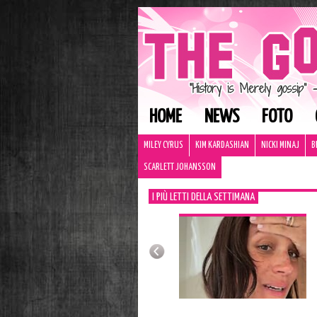
HOME
NEWS
FOTO
MILEY CYRUS
KIM KARDASHIAN
NICKI MINAJ
B
SCARLETT JOHANSSON
I PIÙ LETTI DELLA SETTIMANA