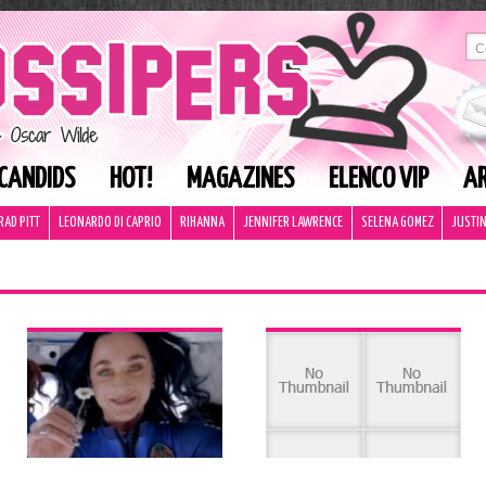
CANDIDS
HOT!
MAGAZINES
ELENCO VIP
AR
RAD PITT
LEONARDO DI CAPRIO
RIHANNA
JENNIFER LAWRENCE
SELENA GOMEZ
JUSTIN