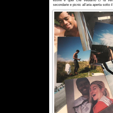
estive e quel che vediamo ci fa venir
secondarie e picnic all’aria aperta sotto i