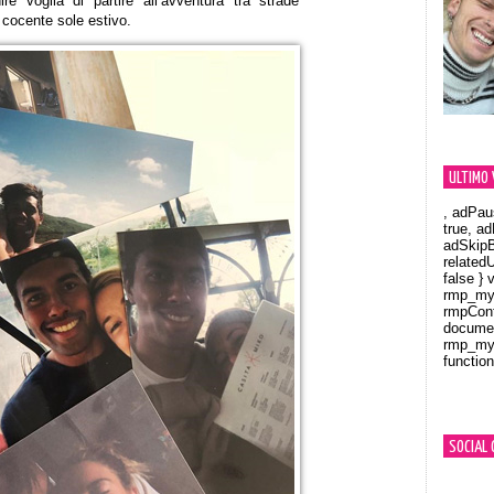
e voglia di partire all’avventura tra strade
l cocente sole estivo.
ULTIMO 
, adPau
true, a
adSkipB
related
false } 
rmp_myV
rmpCont
documen
rmp_myV
function
Orland
SOCIAL 