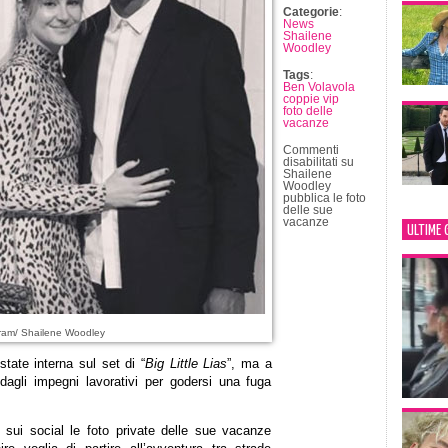
Categorie
:
News
Shailene
Woodley
Tags
:
Ben Volavola
coppie vip
foto delle
vacanze
Commenti
disabilitati
su
Shailene
Woodley
pubblica le foto
delle sue
vacanze
ULTIME 
ram/ Shailene Woodley
tate interna sul set di “
Big Little Lias
”, ma a
 dagli impegni lavorativi per godersi una fuga
 sui social le foto private delle sue vacanze