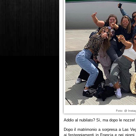
Foto: @ Instag
Addio al nubilato? Sì, ma dopo le nozze!
Dopo il matrimonio a sorpresa a Las V
ai festeggiamenti in Francia e nei giorn