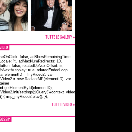
TUTTE LE GALLERY »
VIDEO
seOnClick: false, adShowRemainingTime:
dLocale: 'it', adMaxNumRedirects: 10,
utton: false, relatedUpNextOffset: 5,
UpNextAutoplay: true, relatedEndedLoop:
var elementID = 'myVideo2'; var
ideo2 = new RadiantMP(elementID); var
ainer =
t.getElementById(elementID);
ideo2.init(settings);jQuery("#context_video2").one("mouseover",
() { rmp_myVideo2.play(); });
o Bloom e la t-shirt dedicata a Flynn
TUTTI I VIDEO »
GOSSIP