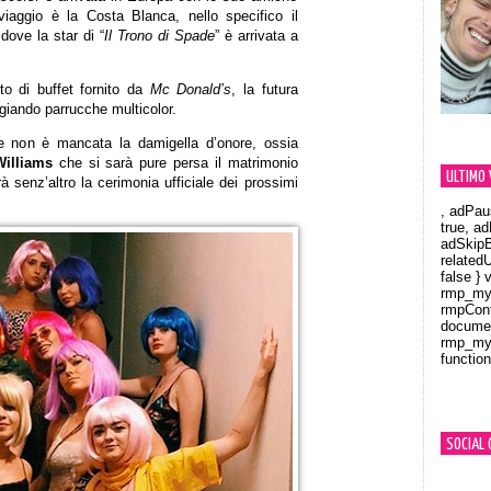
viaggio è la Costa Blanca, nello specifico il
ove la star di “
Il Trono di Spade
” è arrivata a
o di buffet fornito da
Mc Donald’s
, la futura
giando parrucche multicolor.
le non è mancata la damigella d’onore, ossia
Williams
che si sarà pure persa il matrimonio
ULTIMO 
à senz’altro la cerimonia ufficiale dei prossimi
, adPau
true, a
adSkipB
related
false } 
rmp_myV
rmpCont
documen
rmp_myV
function
Orland
SOCIAL 