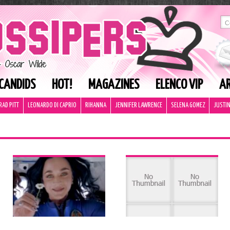
CANDIDS
HOT!
MAGAZINES
ELENCO VIP
AR
RAD PITT
LEONARDO DI CAPRIO
RIHANNA
JENNIFER LAWRENCE
SELENA GOMEZ
JUSTIN