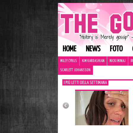
HOME
NEWS
FOTO
MILEY CYRUS
KIM KARDASHIAN
NICKI MINAJ
B
SCARLETT JOHANSSON
I PIÙ LETTI DELLA SETTIMANA