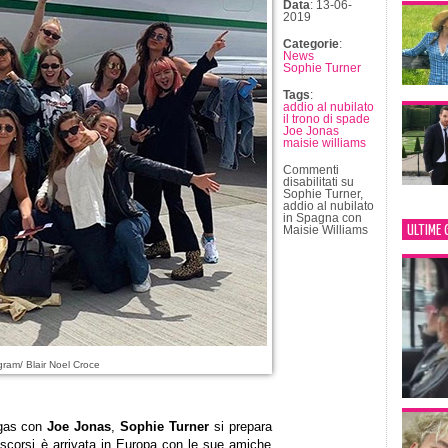
Data
: 13-06-
2019
Categorie
:
News
Sophie Turner
Tags
:
addio al nubilato
il trono di spade
Joe Jonas
maisie williams
Commenti
disabilitati
su
Sophie Turner,
addio al nubilato
in Spagna con
ULTIME 
Maisie Williams
ram/ Blair Noel Croce
egas con
Joe Jonas
,
Sophie Turner
si prepara
i scorsi è arrivata in Europa con le sue amiche