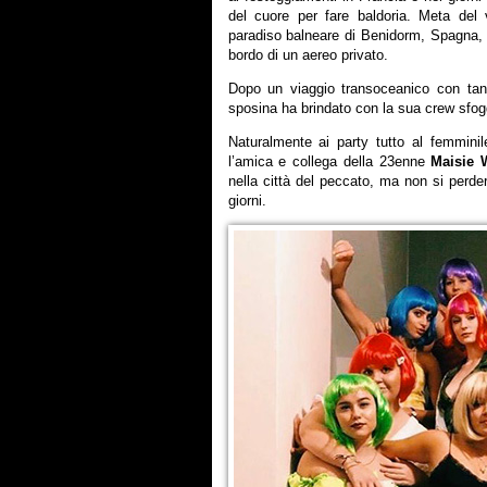
del cuore per fare baldoria. Meta del 
paradiso balneare di Benidorm, Spagna, d
bordo di un aereo privato.
Dopo un viaggio transoceanico con tant
sposina ha brindato con la sua crew sfog
Naturalmente ai party tutto al femmini
l’amica e collega della 23enne
Maisie 
nella città del peccato, ma non si perder
giorni.