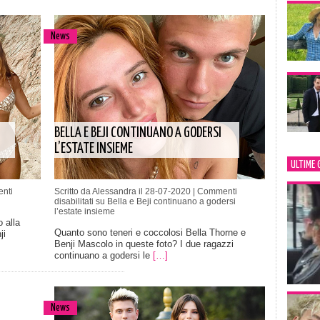
News
BELLA E BEJI CONTINUANO A GODERSI
L’ESTATE INSIEME
ULTIME 
nti
Scritto da Alessandra il 28-07-2020 |
Commenti
disabilitati
su Bella e Beji continuano a godersi
l’estate insieme
 alla
Quanto sono teneri e coccolosi Bella Thorne e
ji
Benji Mascolo in queste foto? I due ragazzi
continuano a godersi le
[…]
News