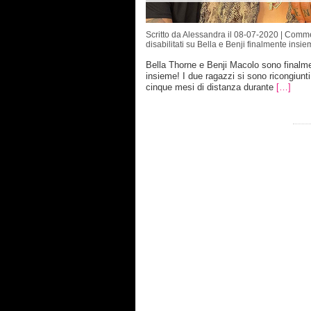
Scritto da Alessandra il 08-07-2020 |
Comme
disabilitati
su Bella e Benji finalmente insie
Bella Thorne e Benji Macolo sono finalm
insieme! I due ragazzi si sono ricongiunt
cinque mesi di distanza durante
[…]