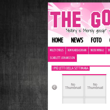
HOME
NEWS
FOTO
MILEY CYRUS
KIM KARDASHIAN
NICKI MINAJ
B
SCARLETT JOHANSSON
I PIÙ LETTI DELLA SETTIMANA