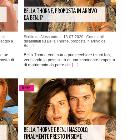
BELLA THORNE, PROPOSTA IN ARRIVO
DA BENJI?
nti
Scritto da Alessandra il 13-07-2020 |
Commenti
iaggio a
disabilitati
su Bella Thorne, proposta in arrivo da
Benji?
re se
Bella Thorne continua a punzecchiare i suoi fan,
posta di
ventilando la possibilità di una imminente proposta
di matrimonio da parte del
[…]
News
BELLA THORNE E BENJI MASCOLO,
FINALMENTE PRESTO INSIEME