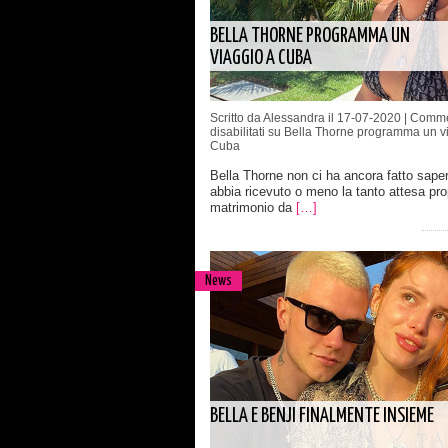
BELLA THORNE PROGRAMMA UN
VIAGGIO A CUBA
Scritto da Alessandra il 17-07-2020 |
Comme
disabilitati
su Bella Thorne programma un v
Cuba
Bella Thorne non ci ha ancora fatto sape
abbia ricevuto o meno la tanto attesa pro
matrimonio da
[…]
News
BELLA E BENJI FINALMENTE INSIEME