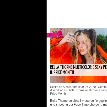
Hot!
BELLA THORNE MULTICOLOR E SEXY PE
IL PRIDE MONTH
Scritto da Alessandra il 09-06-2020 |
Comme
disabilitati
su Bella Thorne multicolor e sexy 
Pride Month
Bella Thorne celebra il mese dell’orgogli
uno shooting via Face Time che ce la mo