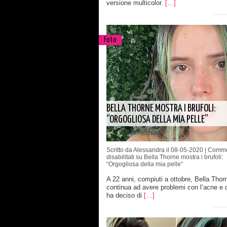
versione multicolor.
[…]
Foto
BELLA THORNE MOSTRA I BRUFOLI:
“ORGOGLIOSA DELLA MIA PELLE”
Scritto da Alessandra il 08-05-2020 |
Comme
disabilitati
su Bella Thorne mostra i brufoli:
“Orgogliosa della mia pelle”
A 22 anni, compiuti a ottobre, Bella Thor
continua ad avere problemi con l’acne e 
ha deciso di
[…]