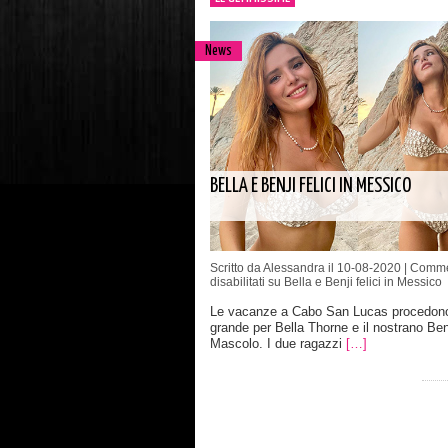
News
BELLA E BENJI FELICI IN MESSICO
Scritto da Alessandra il 10-08-2020 |
Comme
disabilitati
su Bella e Benji felici in Messico
Le vacanze a Cabo San Lucas procedono
grande per Bella Thorne e il nostrano Ben
Mascolo. I due ragazzi
[…]