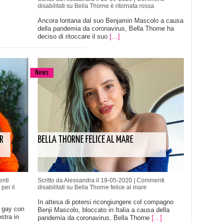
disabilitati
su Bella Thorne è ritornata rossa
Ancora lontana dal suo Benjamin Mascolo a causa
della pandemia da coronavirus, Bella Thorne ha
deciso di ritoccare il suo
[…]
News
R
BELLA THORNE FELICE AL MARE
nti
Scritto da Alessandra il 19-05-2020 |
Commenti
per il
disabilitati
su Bella Thorne felice al mare
In attesa di potersi ricongiungere col compagno
o gay con
Benji Mascolo, bloccato in Italia a causa della
stra in
pandemia da coronavirus, Bella Thorne
[…]