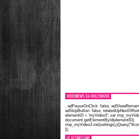
VIDEONEWS DA HOLLYWOOD
, adPauseOnClick: false, adShowRemainin
adSkipButton: false, relatedUpNextOffset
elementID = 'myVideo3'; var rmp_myVid
document.getElementById(elementID);
rmp_myVideo3.init(settings);jQuery("#con
});
LE ULTIMISSIME