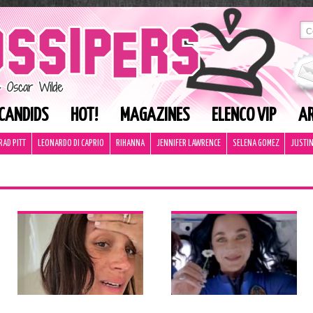
CANDIDS
HOT!
MAGAZINES
ELENCO VIP
AR
RAD PITT
LEONARDO DI CAPRIO
RIHANNA
JENNIFER LAWRENCE
SELENA GOMEZ
JUSTIN