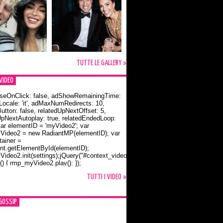
TUTTE LE GALLERY »
VIDEO
seOnClick: false, adShowRemainingTime:
dLocale: 'it', adMaxNumRedirects: 10,
utton: false, relatedUpNextOffset: 5,
UpNextAutoplay: true, relatedEndedLoop:
var elementID = 'myVideo2'; var
ideo2 = new RadiantMP(elementID); var
ainer =
t.getElementById(elementID);
ideo2.init(settings);jQuery("#context_video2").one("mouseover",
() { rmp_myVideo2.play(); });
o Bloom e la t-shirt dedicata a Flynn
TUTTI I VIDEO »
GOSSIP