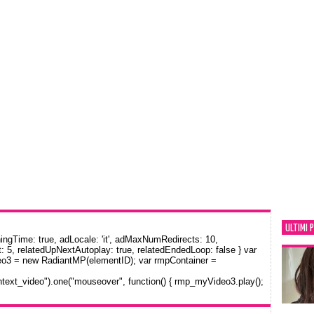
ULTIMI 
gTime: true, adLocale: 'it', adMaxNumRedirects: 10,
: 5, relatedUpNextAutoplay: true, relatedEndedLoop: false } var
eo3 = new RadiantMP(elementID); var rmpContainer =
text_video").one("mouseover", function() { rmp_myVideo3.play();