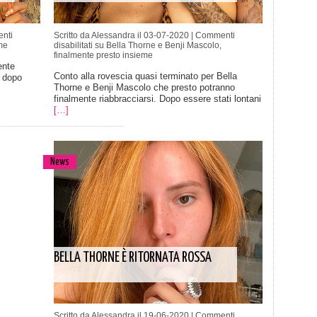
nti
Scritto da Alessandra il 03-07-2020 |
Commenti
me
disabilitati
su Bella Thorne e Benji Mascolo,
finalmente presto insieme
ente
Conto alla rovescia quasi terminato per Bella
i dopo
Thorne e Benji Mascolo che presto potranno
finalmente riabbracciarsi. Dopo essere stati lontani
[…]
News
BELLA THORNE È RITORNATA ROSSA
Scritto da Alessandra il 19-06-2020 |
Commenti