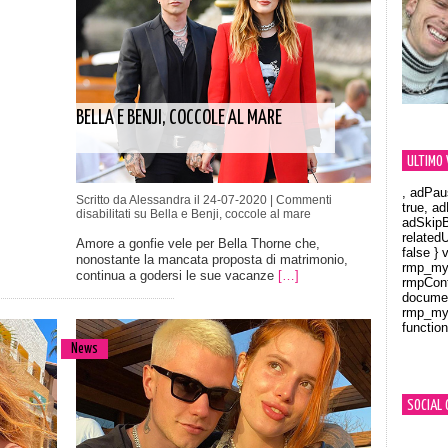
BELLA E BENJI, COCCOLE AL MARE
ULTIMO 
, adPau
Scritto da Alessandra il 24-07-2020 |
Commenti
true, a
disabilitati
su Bella e Benji, coccole al mare
adSkipB
related
Amore a gonfie vele per Bella Thorne che,
false } 
nonostante la mancata proposta di matrimonio,
rmp_myV
continua a godersi le sue vacanze
[…]
rmpCont
documen
rmp_myV
function
Orland
News
SOCIAL 