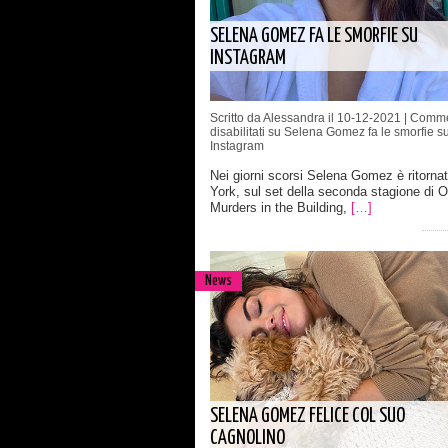
SELENA GOMEZ FA LE SMORFIE SU
INSTAGRAM
Scritto da Alessandra il 10-12-2021 |
Comme
disabilitati
su Selena Gomez fa le smorfie s
Instagram
Nei giorni scorsi Selena Gomez è ritorna
York, sul set della seconda stagione di O
Murders in the Building,
[…]
News
SELENA GOMEZ FELICE COL SUO
CAGNOLINO