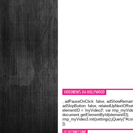
VIDEONEWS DA HOLLYWOOD
, adPauseOnClick: false, adShowRemainin
adSkipButton: false, relatedUpNextOffset
elementID = 'myVideo3'; var rmp_myVid
document.getElementById(elementID);
rmp_myVideo3.init(settings);jQuery("#con
});
LE ULTIMISSIME