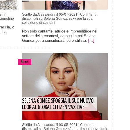
nti
Scritto da Alessandra il 05-07-2021 |
Commenti
cagnolino
disabilitati
su Selena Gomez, sexy per la sua
collezione di costumi
raccia, o
Non solo cantante, attrice e imprenditrice nel
. La
settore della cosmesi, da oggi in poi Selena
Gomez potrà considerarsi pure stilista.
[…]
News
SELENA GOMEZ SFOGGIA IL SUO NUOVO
LOOK AL GLOBAL CITIZEN VAX LIVE
Scritto da Alessandra il 03-05-2021 |
Commenti
disabilitati
su Selena Gomez sfoggia il suo nuovo look