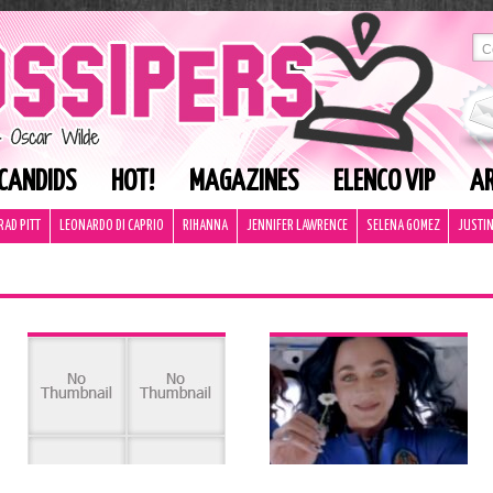
CANDIDS
HOT!
MAGAZINES
ELENCO VIP
AR
RAD PITT
LEONARDO DI CAPRIO
RIHANNA
JENNIFER LAWRENCE
SELENA GOMEZ
JUSTIN