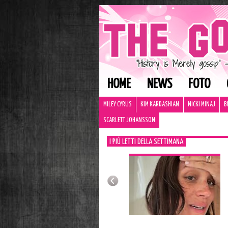
HOME
NEWS
FOTO
MILEY CYRUS
KIM KARDASHIAN
NICKI MINAJ
B
SCARLETT JOHANSSON
I PIÙ LETTI DELLA SETTIMANA