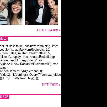
TUTTE LE GALLERY »
VIDEO
seOnClick: false, adShowRemainingTime:
dLocale: 'it', adMaxNumRedirects: 10,
utton: false, relatedUpNextOffset: 5,
UpNextAutoplay: true, relatedEndedLoop:
var elementID = 'myVideo2'; var
ideo2 = new RadiantMP(elementID); var
ainer =
t.getElementById(elementID);
ideo2.init(settings);jQuery("#context_video2").one("mouseover",
() { rmp_myVideo2.play(); });
o Bloom e la t-shirt dedicata a Flynn
TUTTI I VIDEO »
GOSSIP