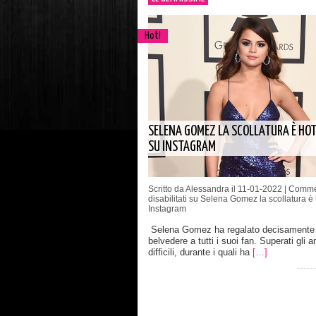
Hot!
SELENA GOMEZ LA SCOLLATURA È HO
SU INSTAGRAM
Scritto da Alessandra il 11-01-2022 |
Comme
disabilitati
su Selena Gomez la scollatura è 
Instagram
Selena Gomez ha regalato decisamente
belvedere a tutti i suoi fan. Superati gli a
difficili, durante i quali ha
[…]