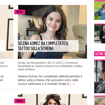
News
T
SELENA GOMEZ HA COMPLETATO IL
TATTOO SULLA SCHIENA
ULTIME 
nti
Scritto da Alessandra il 30-12-2021 |
Commenti
hot su
disabilitati
su Selena Gomez ha completato il tattoo
sulla schiena
 un
Selena Gomez ha completato definitivamente il
nni
tattoo sulla schiena che avevamo visto nelle
scorse settimane e il risultato finale è
[…]
News