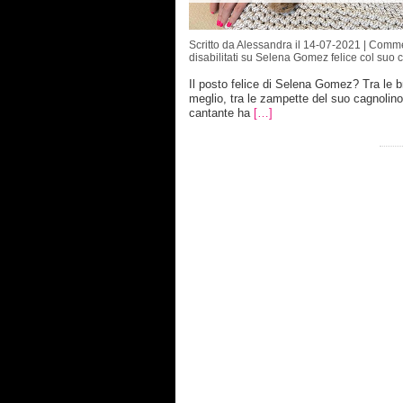
Scritto da Alessandra il 14-07-2021 |
Comme
disabilitati
su Selena Gomez felice col suo 
Il posto felice di Selena Gomez? Tra le b
meglio, tra le zampette del suo cagnolino
cantante ha
[…]