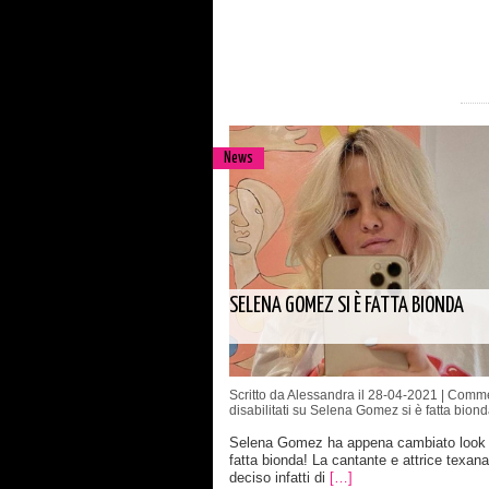
News
SELENA GOMEZ SI È FATTA BIONDA
Scritto da Alessandra il 28-04-2021 |
Comme
disabilitati
su Selena Gomez si è fatta biond
Selena Gomez ha appena cambiato look 
fatta bionda! La cantante e attrice texan
deciso infatti di
[…]