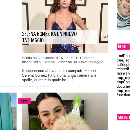
SELENA GOMEZ HA UN NUOVO
TATUAGGIO
ULTIMO 
, adPau
Scritto da Alessandra il 16-12-2021 |
Commenti
true, a
disabilitati
su Selena Gomez ha un nuovo tatuaggio
adSkipB
related
Sebbene non abbia ancora compiuto 30 anni,
false } 
Selena Gomez ha già una lunga carriera alle
rmp_myV
spalle, durante la quale ha
[…]
rmpCont
documen
rmp_myV
function
Orland
News
SOCIAL 