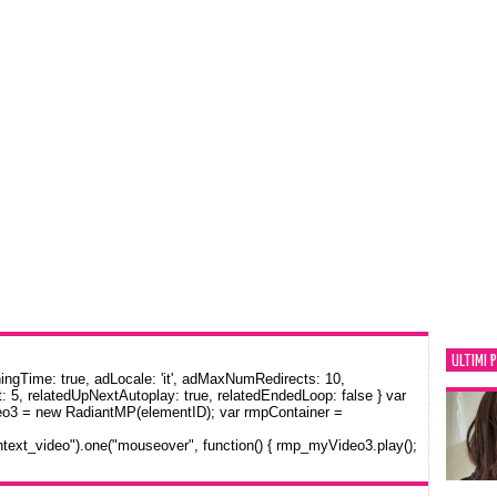
ULTIMI 
gTime: true, adLocale: 'it', adMaxNumRedirects: 10,
: 5, relatedUpNextAutoplay: true, relatedEndedLoop: false } var
eo3 = new RadiantMP(elementID); var rmpContainer =
text_video").one("mouseover", function() { rmp_myVideo3.play();