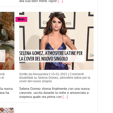
alla sua best friend Taylor
[…]
News
SELENA GOMEZ, ATMOSFERE LATINE PER
LA COVER DEL NUOVO SINGOLO
nti
Scritto da Alessandra il 15-01-2021 |
Commenti
 di
disabilitati
su Selena Gomez, atmosfere latine per la
cover del nuovo singolo
la nuova
Selena Gomez ritorna finalmente con una nuova
xana ha
canzone, uscita durante la notte e annunciata a
sorpresa quale ora prima con
[…]