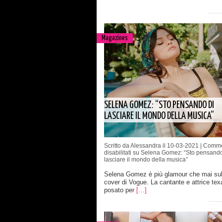
Magazines
SELENA GOMEZ: “STO PENSANDO DI
LASCIARE IL MONDO DELLA MUSICA”
Scritto da Alessandra il 10-03-2021 |
Comme
disabilitati
su Selena Gomez: “Sto pensando
lasciare il mondo della musica”
Selena Gomez è più glamour che mai sul
cover di Vogue. La cantante e attrice te
posato per
[…]