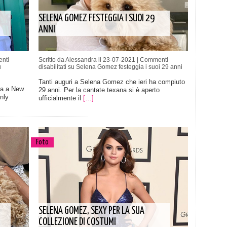
SELENA GOMEZ FESTEGGIA I SUOI 29
ANNI
nti
Scritto da Alessandra il 23-07-2021 |
Commenti
u
disabilitati
su Selena Gomez festeggia i suoi 29 anni
Tanti auguri a Selena Gomez che ieri ha compiuto
ta a New
29 anni. Per la cantate texana si è aperto
nly
ufficialmente il
[…]
Foto
SELENA GOMEZ, SEXY PER LA SUA
COLLEZIONE DI COSTUMI