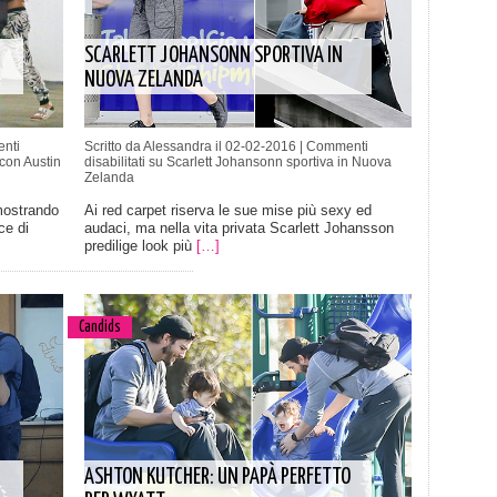
SCARLETT JOHANSONN SPORTIVA IN
NUOVA ZELANDA
nti
Scritto da Alessandra il 02-02-2016 |
Commenti
con Austin
disabilitati
su Scarlett Johansonn sportiva in Nuova
Zelanda
mostrando
Ai red carpet riserva le sue mise più sexy ed
ce di
audaci, ma nella vita privata Scarlett Johansson
predilige look più
[…]
Candids
ASHTON KUTCHER: UN PAPÀ PERFETTO