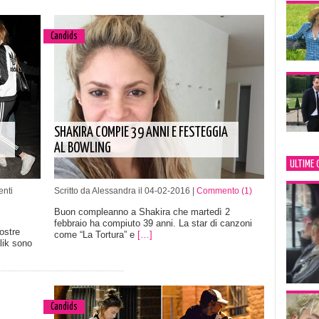
Candids
SHAKIRA COMPIE 39 ANNI E FESTEGGIA
AL BOWLING
ULTIME 
nti
Scritto da Alessandra il 04-02-2016 |
Commento (1)
Buon compleanno a Shakira che martedì 2
febbraio ha compiuto 39 anni. La star di canzoni
ostre
come “La Tortura” e
[…]
lik sono
Candids