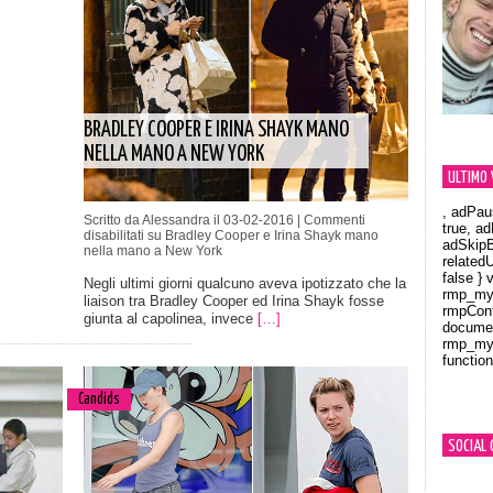
BRADLEY COOPER E IRINA SHAYK MANO
NELLA MANO A NEW YORK
ULTIMO 
, adPau
Scritto da Alessandra il 03-02-2016 |
Commenti
true, a
disabilitati
su Bradley Cooper e Irina Shayk mano
adSkipB
nella mano a New York
related
false } 
Negli ultimi giorni qualcuno aveva ipotizzato che la
rmp_myV
liaison tra Bradley Cooper ed Irina Shayk fosse
rmpCont
giunta al capolinea, invece
[…]
documen
rmp_myV
function
Orland
Candids
SOCIAL 