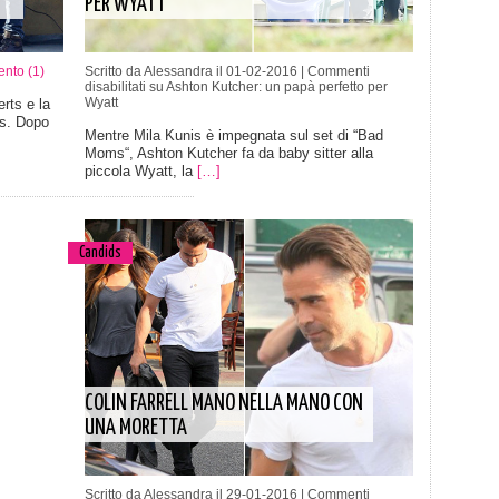
PER WYATT
nto (1)
Scritto da Alessandra il 01-02-2016 |
Commenti
disabilitati
su Ashton Kutcher: un papà perfetto per
Wyatt
rts e la
rs. Dopo
Mentre Mila Kunis è impegnata sul set di “Bad
Moms“, Ashton Kutcher fa da baby sitter alla
piccola Wyatt, la
[…]
Candids
COLIN FARRELL MANO NELLA MANO CON
UNA MORETTA
Scritto da Alessandra il 29-01-2016 |
Commenti