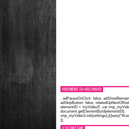
VIDEONEWS DA HOLLYWOOD
, adPauseOnClick: false, adShowRemainin
adSkipButton: false, relatedUpNextOffset
elementID = 'myVideo3'; var rmp_myVid
document.getElementById(elementID);
rmp_myVideo3.init(settings);jQuery("#con
});
LE ULTIMISSIME