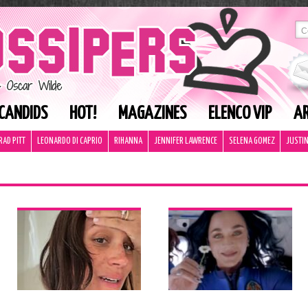
CANDIDS
HOT!
MAGAZINES
ELENCO VIP
AR
RAD PITT
LEONARDO DI CAPRIO
RIHANNA
JENNIFER LAWRENCE
SELENA GOMEZ
JUSTIN