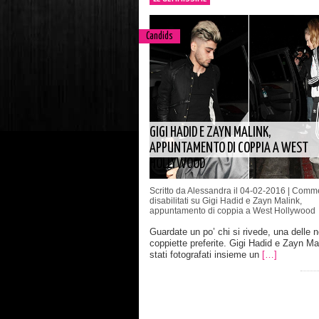
Candids
GIGI HADID E ZAYN MALINK,
APPUNTAMENTO DI COPPIA A WEST
HOLLYWOOD
Scritto da Alessandra il 04-02-2016 |
Comme
disabilitati
su Gigi Hadid e Zayn Malink,
appuntamento di coppia a West Hollywood
Guardate un po’ chi si rivede, una delle n
coppiette preferite. Gigi Hadid e Zayn Ma
stati fotografati insieme un
[…]