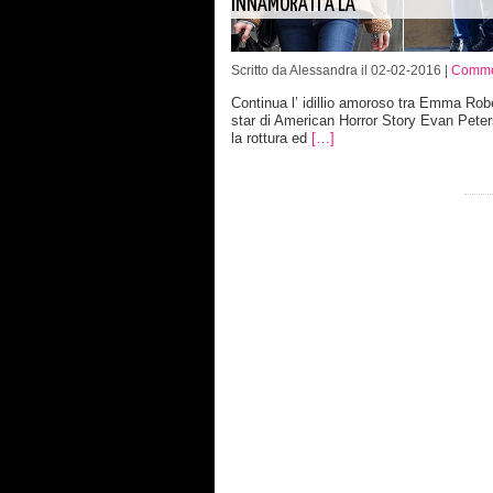
INNAMORATI A LA
Scritto da Alessandra il 02-02-2016 |
Comme
Continua l’ idillio amoroso tra Emma Robe
star di American Horror Story Evan Pete
la rottura ed
[…]