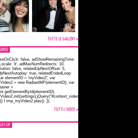
TUTTE LE GALLERY »
VIDEO
seOnClick: false, adShowRemainingTime:
dLocale: 'it', adMaxNumRedirects: 10,
utton: false, relatedUpNextOffset: 5,
UpNextAutoplay: true, relatedEndedLoop:
var elementID = 'myVideo2'; var
ideo2 = new RadiantMP(elementID); var
ainer =
t.getElementById(elementID);
ideo2.init(settings);jQuery("#context_video2").one("mouseover",
() { rmp_myVideo2.play(); });
o Bloom e la t-shirt dedicata a Flynn
TUTTI I VIDEO »
GOSSIP