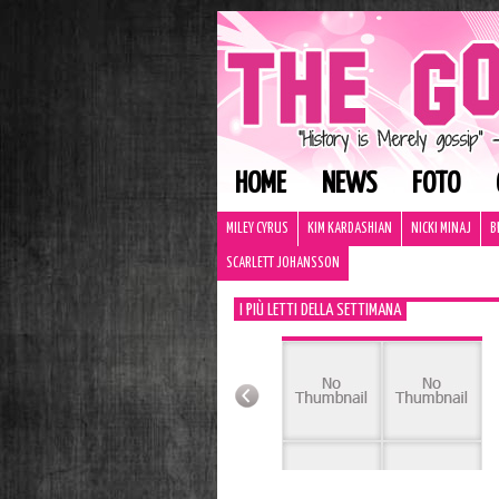
HOME
NEWS
FOTO
MILEY CYRUS
KIM KARDASHIAN
NICKI MINAJ
B
SCARLETT JOHANSSON
I PIÙ LETTI DELLA SETTIMANA