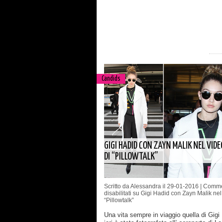
Candids
GIGI HADID CON ZAYN MALIK NEL VIDE
DI “PILLOWTALK”
Scritto da Alessandra il 29-01-2016 |
Comme
disabilitati
su Gigi Hadid con Zayn Malik nel
“Pillowtalk”
Una vita sempre in viaggio quella di Gigi