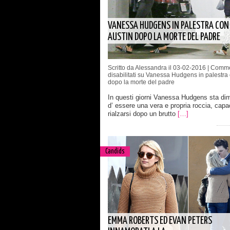
VANESSA HUDGENS IN PALESTRA CON
AUSTIN DOPO LA MORTE DEL PADRE
Scritto da Alessandra il 03-02-2016 |
Comme
disabilitati
su Vanessa Hudgens in palestra 
dopo la morte del padre
In questi giorni Vanessa Hudgens sta di
d’ essere una vera e propria roccia, capa
rialzarsi dopo un brutto
[…]
Candids
EMMA ROBERTS ED EVAN PETERS