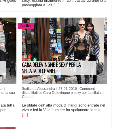
Los Angeles
sexy, eccola finalmente in abiti casual durante una
passeggiata a Los
[…]
Candids
CARA DELEVINGNE È SEXY PER LA
SFILATA DI CHANEL
nti
Scritto da Alessandra il 27-01-2016 |
Commenti
 sulla sua
disabilitati
su Cara Delevingne è sexy per la sfilata di
Chanel
ata tutta
Le sfilate dell’ alta moda di Parigi sono entrate nel
 per
vivo e ieri la Ville Lumiere ha spalancato le sue
[…]