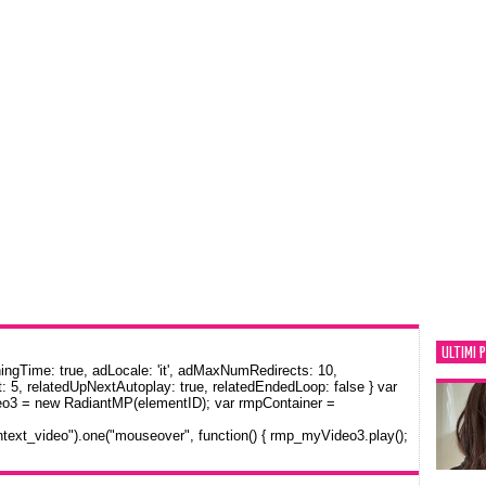
ULTIMI 
gTime: true, adLocale: 'it', adMaxNumRedirects: 10,
: 5, relatedUpNextAutoplay: true, relatedEndedLoop: false } var
eo3 = new RadiantMP(elementID); var rmpContainer =
text_video").one("mouseover", function() { rmp_myVideo3.play();