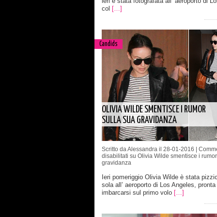
ieri è stata fotografata all’ aeroporto di 
col
[…]
Candids
OLIVIA WILDE SMENTISCE I RUMOR
SULLA SUA GRAVIDANZA
Scritto da Alessandra il 28-01-2016 |
Comme
disabilitati
su Olivia Wilde smentisce i rumor
gravidanza
Ieri pomeriggio Olivia Wilde è stata pizzic
sola all’ aeroporto di Los Angeles, pronta
imbarcarsi sul primo volo
[…]