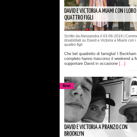
DAVID E VICTORIA A MIAMI CON I LORO
QUATTRO FIGLI
Scritto da Alessandra il 03-06-2019 |
Comme
disabilitati
su David e Victoria a Miami con i 
quattro figli
Che bel quadretto di famiglia! I Beckham 
completo hanno trascorso il weekend a M
supportare David in occasione
[…]
News
DAVID E VICTORIA A PRANZO CON
BROOKLYN