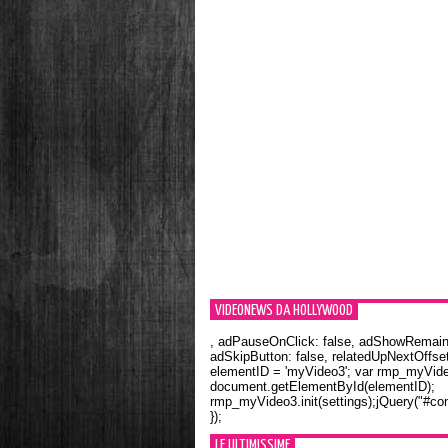
VIDEONEWS DA HOLLYWOOD
, adPauseOnClick: false, adShowRemainin
adSkipButton: false, relatedUpNextOffset
elementID = 'myVideo3'; var rmp_myVid
document.getElementById(elementID);
rmp_myVideo3.init(settings);jQuery("#con
});
LE ULTIMISSIME