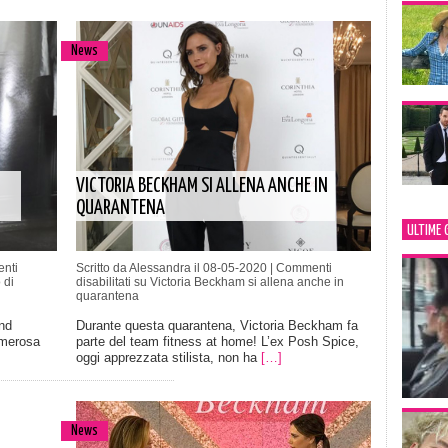
News
VICTORIA BECKHAM SI ALLENA ANCHE IN
QUARANTENA
ULTIME 
nti
Scritto da Alessandra il 08-05-2020 |
Commenti
 di
disabilitati
su Victoria Beckham si allena anche in
quarantena
nd
Durante questa quarantena, Victoria Beckham fa
umerosa
parte del team fitness at home! L’ex Posh Spice,
oggi apprezzata stilista, non ha
[…]
News