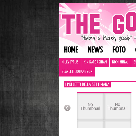
HOME
NEWS
FOTO
MILEY CYRUS
KIM KARDASHIAN
NICKI MINAJ
B
SCARLETT JOHANSSON
I PIÙ LETTI DELLA SETTIMANA