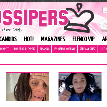
CANDIDS
HOT!
MAGAZINES
ELENCO VIP
AR
RAD PITT
LEONARDO DI CAPRIO
RIHANNA
JENNIFER LAWRENCE
SELENA GOMEZ
JUSTIN