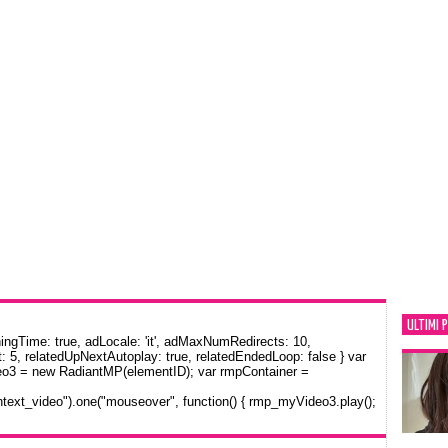
ULTIMI 
gTime: true, adLocale: 'it', adMaxNumRedirects: 10,
: 5, relatedUpNextAutoplay: true, relatedEndedLoop: false } var
eo3 = new RadiantMP(elementID); var rmpContainer =
text_video").one("mouseover", function() { rmp_myVideo3.play();