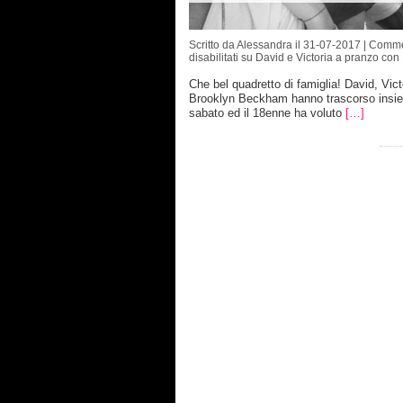
Scritto da Alessandra il 31-07-2017 |
Comme
disabilitati
su David e Victoria a pranzo con
Che bel quadretto di famiglia! David, Vict
Brooklyn Beckham hanno trascorso insie
sabato ed il 18enne ha voluto
[…]