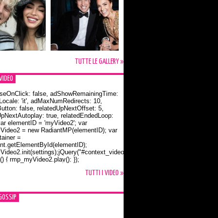
TUTTE LE GALLERY »
VIDEO
seOnClick: false, adShowRemainingTime:
dLocale: 'it', adMaxNumRedirects: 10,
utton: false, relatedUpNextOffset: 5,
UpNextAutoplay: true, relatedEndedLoop:
var elementID = 'myVideo2'; var
ideo2 = new RadiantMP(elementID); var
ainer =
t.getElementById(elementID);
ideo2.init(settings);jQuery("#context_video2").one("mouseover",
() { rmp_myVideo2.play(); });
o Bloom e la t-shirt dedicata a Flynn
TUTTI I VIDEO »
GOSSIP