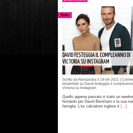
News
DAVID FESTEGGIA IL COMPLEANNO DI
VICTORIA SU INSTAGRAM
Scritto da Alessandra il 19-04-2021 |
Comme
disabilitati
su David festeggia il compleanno
Victoria su Instagram
Quello appena passato è stato un weeke
festaiolo per David Beckham e la sua n
famiglia. L’ex calciatore inglese è
[…]