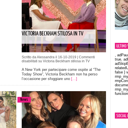
VICTORIA BECKHAM STILOSA IN TV
ULTIMO 
, adPau
Scritto da Alessandra il 16-10-2019 |
Commenti
true, a
disabilitati
su Victoria Beckham stilosa in TV
adSkipB
related
A New York per partecipare come ospite al “The
false } 
Today Show”, Victoria Beckham non ha perso
rmp_myV
l’occasione per sfoggiare uno
[…]
rmpCont
documen
rmp_myV
function
Orland
News
SOCIAL 