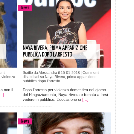
News
NAYA RIVERA, PRIMA APPARIZIONE
PUBBLICA DOPO L’ARRESTO
nti
Scritto da Alessandra il 15-01-2018 |
Commenti
r violenza
disabilitati
su Naya Rivera, prima apparizione
pubblica dopo l’arresto
ma non il
Dopo l’arresto per violenza domestica nel giorno
…]
del Ringraziamento, Naya Rivera è tornata a farsi
vedere in pubblico. L’occasione si
[…]
News