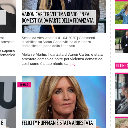
AARON CARTER VITTIMA DI VIOLENZA
DOMESTICA DA PARTE DELLA FIDANZATA
nti
Scritto da Alessandra il 01-04-2020 |
Commenti
arrestato
disabilitati
su Aaron Carter vittima di violenza
domestica da parte della fidanzata
o saperne
Melanie Martin, fidanzata di Aaron Carter, è stata
, domenica
arrestata domenica notte per violenza domestica,
]
così come è stato riferito da
[…]
ULTIME 
News
 È
FELICITY HUFFMAN È STATA ARRESTATA