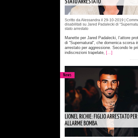
STATO ARRESTATO
Scritto da Alessandra il 29-10-2019 |
Comme
disabilitati
su Jared Padalecki di “Supernatu
stato arrestato
Manette per Jared Padalecki, l’attore pro
di “Supernatural“, che domenica scorsa è
arrestato per aggressione. Secondo le pr
indiscrezioni trapelate,
[…]
News
LIONEL RICHIE: FIGLIO ARRESTATO PER
ALLARME BOMBA