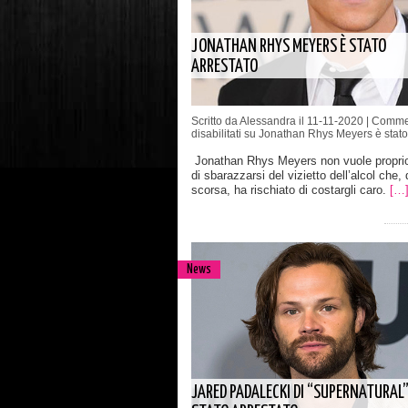
JONATHAN RHYS MEYERS È STATO
ARRESTATO
Scritto da Alessandra il 11-11-2020 |
Comme
disabilitati
su Jonathan Rhys Meyers è stato 
Jonathan Rhys Meyers non vuole propri
di sbarazzarsi del vizietto dell’alcol che
scorsa, ha rischiato di costargli caro.
[…
News
JARED PADALECKI DI “SUPERNATURAL”