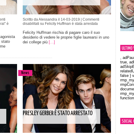
nti
Scritto da Alessandra il 14-03-2019 |
Commenti
ral” è
disabilitati
su Felicity Huffman è stata arrestata
Felicity Huffman rischia di pagare caro il suo
tagonista
desiderio di vedere le proprie figlie laurearsi in uno
 stato
dei college più
[…]
ime
ULTIMO 
, adPau
true, a
adSkipB
related
News
false } 
rmp_myV
rmpCont
documen
rmp_myV
function
Orland
PRESLEY GERBER È STATO ARRESTATO
SOCIAL 