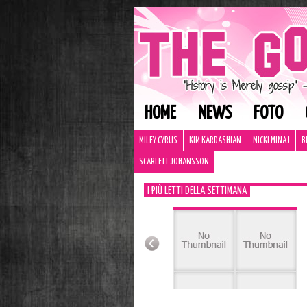
HOME
NEWS
FOTO
MILEY CYRUS
KIM KARDASHIAN
NICKI MINAJ
B
SCARLETT JOHANSSON
I PIÙ LETTI DELLA SETTIMANA