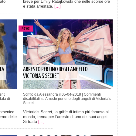
ato
breve per Emily Ratajkowski che nelle scorse ore
è stata arrestata.
[…]
News
TA
ARRESTO PER UNO DEGLI ANGELI DI
VICTORIA’S SECRET
nti
Scritto da Alessandra il 05-04-2018 |
Commenti
tata di
disabilitati
su Arresto per uno degli angeli di Victoria’s
Secret
domenica
Victoria’s Secret, la griffe di intimo più famosa al
ermo delle
mondo, trema per l’arresto di uno dei suoi angeli.
Si tratta
[…]