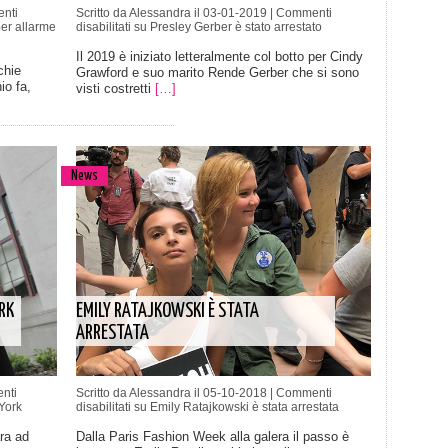
nti
Scritto da Alessandra il 03-01-2019 |
Commenti
per allarme
disabilitati
su Presley Gerber è stato arrestato
Il 2019 è iniziato letteralmente col botto per Cindy
chie
Grawford e suo marito Rende Gerber che si sono
io fa,
visti costretti
[…]
News
RK
EMILY RATAJKOWSKI È STATA
ARRESTATA
nti
Scritto da Alessandra il 05-10-2018 |
Commenti
York
disabilitati
su Emily Ratajkowski è stata arrestata
ra ad
Dalla Paris Fashion Week alla galera il passo è