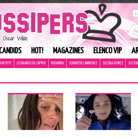
CANDIDS
HOT!
MAGAZINES
ELENCO VIP
AR
RAD PITT
LEONARDO DI CAPRIO
RIHANNA
JENNIFER LAWRENCE
SELENA GOMEZ
JUSTIN