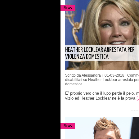
News
HEATHER LOCKLEAR ARRESTATA PER
VIOLENZA DOMESTICA
Scritto da Alessandra il 01-03-2018 |
Comme
disabilitati
su Heather Locklear arrestata pe
domestica
E’ proprio vero che il lupo perde il pelo, 
vizio ed Heather Locklear ne è la prova
[
News