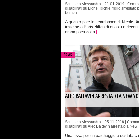
Scritto da Alessandra il 21-01-2019 |
Comme
disabilitati
su Lionel Richie: figlio arrestato 
bomba
A quanto pare le scorribande di Nicole Ri
insieme a Paris Hilton di quasi un decenn
erano poca cosa
[…]
News
ALEC BALDWIN ARRESTATO A NEW YO
Scritto da Alessandra il 05-11-2018 |
Comme
disabilitati
su Alec Baldwin arrestato a New 
Una rissa per un parcheggio è costata ca