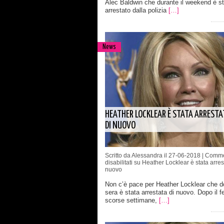
Alec Baldwin che durante il weekend è st
arrestato dalla polizia
[…]
News
HEATHER LOCKLEAR È STATA ARRESTA
DI NUOVO
Scritto da Alessandra il 27-06-2018 |
Comme
disabilitati
su Heather Locklear è stata arres
nuovo
Non c’è pace per Heather Locklear che 
sera è stata arrestata di nuovo. Dopo il f
scorse settimane,
[…]