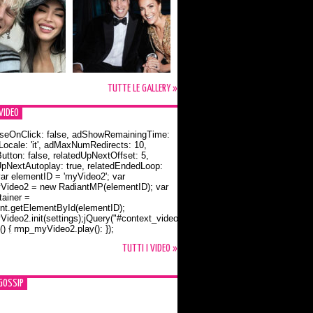
TUTTE LE GALLERY »
VIDEO
seOnClick: false, adShowRemainingTime:
dLocale: 'it', adMaxNumRedirects: 10,
utton: false, relatedUpNextOffset: 5,
UpNextAutoplay: true, relatedEndedLoop:
var elementID = 'myVideo2'; var
ideo2 = new RadiantMP(elementID); var
ainer =
t.getElementById(elementID);
ideo2.init(settings);jQuery("#context_video2").one("mouseover",
() { rmp_myVideo2.play(); });
o Bloom e la t-shirt dedicata a Flynn
TUTTI I VIDEO »
GOSSIP