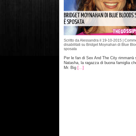
BRIDGET MOYNAHAN DI BLUE BLOODS S
È SPOSATA
Scritto da Alessandra il 19-10-2015 |
Comme
disabilitati
su Bridget Moynahan di Blue Bloo
sposata
Per le fan di Sex And The City rimmarrà
Natasha, la ragazza di buona famiglia c
Mr. Big
[…]