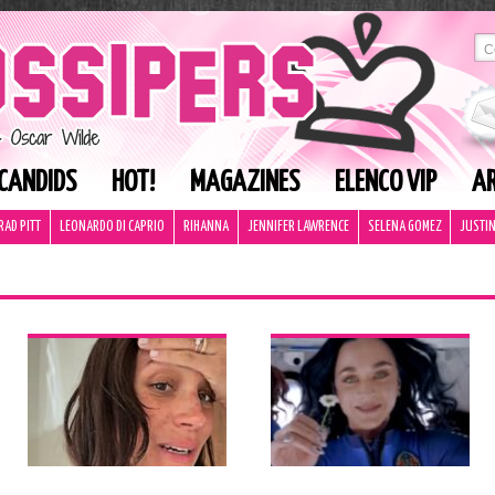
CANDIDS
HOT!
MAGAZINES
ELENCO VIP
AR
RAD PITT
LEONARDO DI CAPRIO
RIHANNA
JENNIFER LAWRENCE
SELENA GOMEZ
JUSTIN