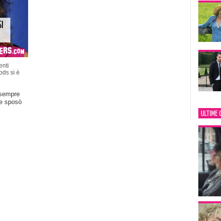
I
nti
ds si è
 sempre
he sposò
ULTIME 