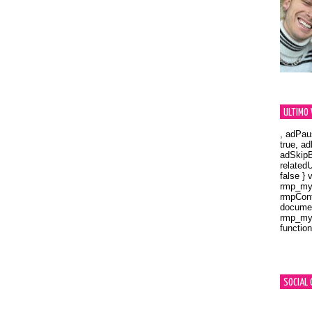
ULTIMO 
, adPau
true, a
adSkipB
related
false } 
rmp_myV
rmpCont
documen
rmp_myV
function
Orland
SOCIAL 