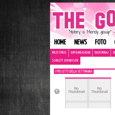
HOME
NEWS
FOTO
MILEY CYRUS
KIM KARDASHIAN
NICKI MINAJ
B
SCARLETT JOHANSSON
I PIÙ LETTI DELLA SETTIMANA