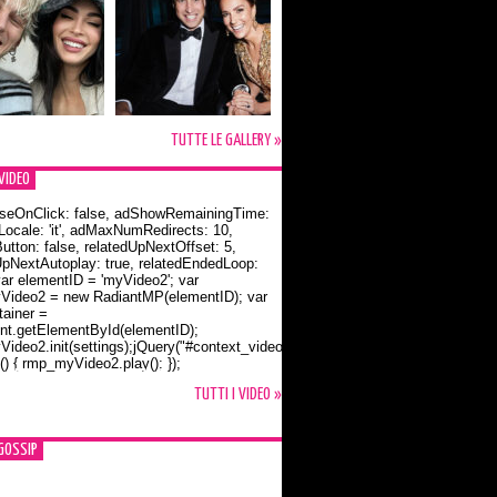
TUTTE LE GALLERY »
VIDEO
seOnClick: false, adShowRemainingTime:
dLocale: 'it', adMaxNumRedirects: 10,
utton: false, relatedUpNextOffset: 5,
UpNextAutoplay: true, relatedEndedLoop:
var elementID = 'myVideo2'; var
ideo2 = new RadiantMP(elementID); var
ainer =
t.getElementById(elementID);
ideo2.init(settings);jQuery("#context_video2").one("mouseover",
() { rmp_myVideo2.play(); });
o Bloom e la t-shirt dedicata a Flynn
TUTTI I VIDEO »
GOSSIP