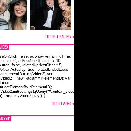
TUTTE LE GALLERY »
VIDEO
seOnClick: false, adShowRemainingTime:
dLocale: 'it', adMaxNumRedirects: 10,
utton: false, relatedUpNextOffset: 5,
UpNextAutoplay: true, relatedEndedLoop:
var elementID = 'myVideo2'; var
ideo2 = new RadiantMP(elementID); var
ainer =
t.getElementById(elementID);
ideo2.init(settings);jQuery("#context_video2").one("mouseover",
() { rmp_myVideo2.play(); });
o Bloom e la t-shirt dedicata a Flynn
TUTTI I VIDEO »
GOSSIP