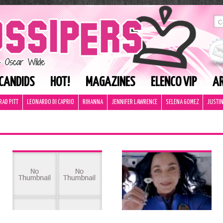
CANDIDS
HOT!
MAGAZINES
ELENCO VIP
AR
RAD PITT
LEONARDO DI CAPRIO
RIHANNA
JENNIFER LAWRENCE
SELENA GOMEZ
JUSTIN