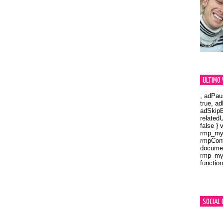
ULTIMO 
, adPau
true, a
adSkipB
related
false } 
rmp_myV
rmpCont
documen
rmp_myV
function
Orland
SOCIAL 