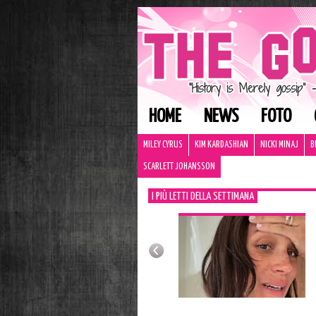
HOME
NEWS
FOTO
MILEY CYRUS
KIM KARDASHIAN
NICKI MINAJ
B
SCARLETT JOHANSSON
I PIÙ LETTI DELLA SETTIMANA