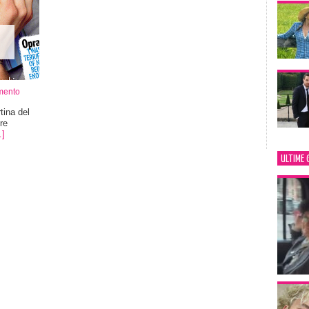
mento
tina del
re
]
ULTIME 