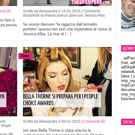
ti (6)
Scritto da Alessandra il 14-01-2015 |
Commenti
disabilitati
su Pausa pranzo glam per Jessica Alba
o fare a
Se esiste davvero “la ragazza dall’armadio
ura possa
perfetto” questa non può che rispondere al nome di
Jessica Alba. La star di
[…]
ULTIMO 
News
, adPau
true, a
adSkipB
related
false } 
rmp_myV
rmpCont
documen
rmp_myV
YK
BELLA THORNE SI PREPARA PER I PEOPLE
function
Orland
CHOICE AWARDS
nti
Scritto da Alessandra il 08-01-2015 |
Commenti (5)
SOCIAL 
 Shayk
Ieri sera Bella Thorne è stata una tra le
iuto 29