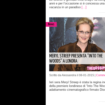
anni e per l’occasione si è concessa una
vacanza in un paradiso
[…]
News
MERYL STREEP PRESENTA “INTO THE
WOODS” A LONDRA
Scritto da Alessandra il 08-01-2015 |
Commen
Ieri sera Meryl Streep è stata la regina i
della premiere londinese di “Into The Wo
adattamento cinematografico firmato Di