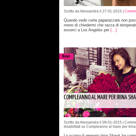
Scritto da Alessandra il 27-01-2015 |
Commen
Quando vedo certe paparazzate non poss
meno di chiedermi che razza di temperat
esserci a Los Angeles per
[…]
News
COMPLEANNO AL MARE PER IRINA SHA
Scritto da Alessandra il 09-01-2015 |
Comme
disabilitati
su Compleanno al mare per Irina
Lo scorso 6 gennaio Irina Shayk ha comp