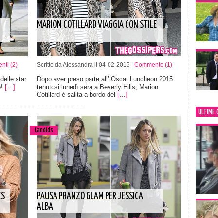
MARION COTILLARD VIAGGIA CON STILE
ti (2)
Scritto da Alessandra il 04-02-2015 |
Commento (1)
delle star
Dopo aver preso parte all’ Oscar Luncheon 2015
o!
[…]
tenutosi lunedì sera a Beverly Hills, Marion
Cotillard è salita a bordo del
[…]
ULTIME 
Candids
ES
PAUSA PRANZO GLAM PER JESSICA
ALBA