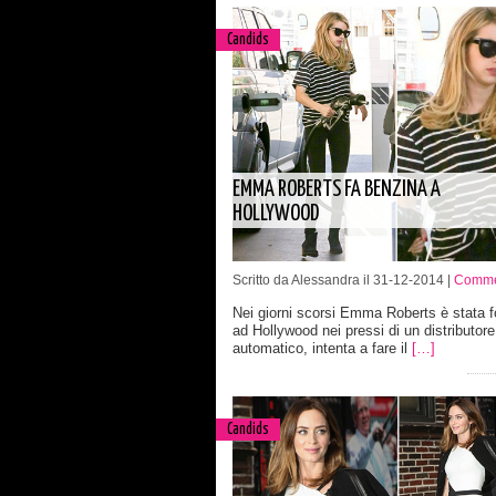
Candids
EMMA ROBERTS FA BENZINA A
HOLLYWOOD
Scritto da Alessandra il 31-12-2014 |
Comme
Nei giorni scorsi Emma Roberts è stata f
ad Hollywood nei pressi di un distributore
automatico, intenta a fare il
[…]
Candids