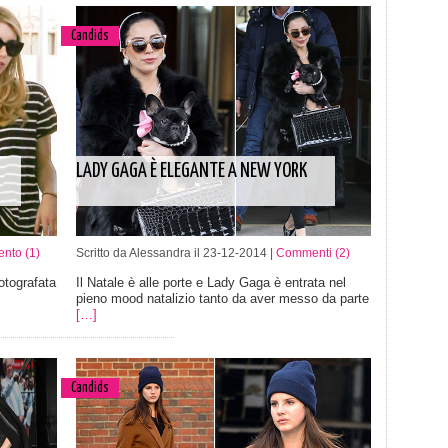
Candids
LADY GAGA È ELEGANTE A NEW YORK
nto (1)
Scritto da Alessandra il 23-12-2014 |
Commenti (2)
otografata
Il Natale è alle porte e Lady Gaga è entrata nel
pieno mood natalizio tanto da aver messo da parte
[…]
Candids