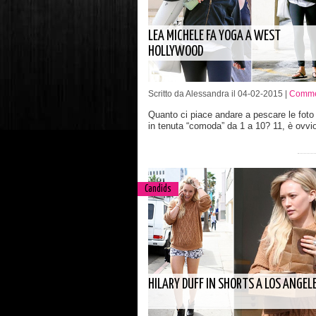
LEA MICHELE FA YOGA A WEST
HOLLYWOOD
Scritto da Alessandra il 04-02-2015 |
Commen
Quanto ci piace andare a pescare le foto 
in tenuta “comoda” da 1 a 10? 11, è ovvi
Candids
HILARY DUFF IN SHORTS A LOS ANGEL