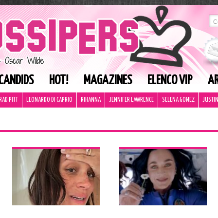
CANDIDS
HOT!
MAGAZINES
ELENCO VIP
AR
RAD PITT
LEONARDO DI CAPRIO
RIHANNA
JENNIFER LAWRENCE
SELENA GOMEZ
JUSTIN