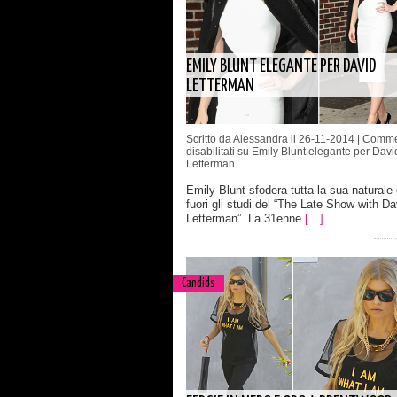
EMILY BLUNT ELEGANTE PER DAVID
LETTERMAN
Scritto da Alessandra il 26-11-2014 |
Comme
disabilitati
su Emily Blunt elegante per Davi
Letterman
Emily Blunt sfodera tutta la sua naturale
fuori gli studi del “The Late Show with Da
Letterman”. La 31enne
[…]
Candids