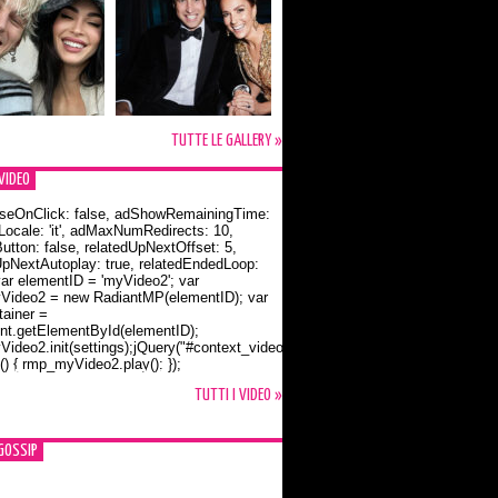
TUTTE LE GALLERY »
VIDEO
seOnClick: false, adShowRemainingTime:
dLocale: 'it', adMaxNumRedirects: 10,
utton: false, relatedUpNextOffset: 5,
UpNextAutoplay: true, relatedEndedLoop:
var elementID = 'myVideo2'; var
ideo2 = new RadiantMP(elementID); var
ainer =
t.getElementById(elementID);
ideo2.init(settings);jQuery("#context_video2").one("mouseover",
() { rmp_myVideo2.play(); });
o Bloom e la t-shirt dedicata a Flynn
TUTTI I VIDEO »
GOSSIP