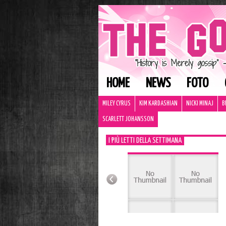
HOME
NEWS
FOTO
MILEY CYRUS
KIM KARDASHIAN
NICKI MINAJ
B
SCARLETT JOHANSSON
I PIÙ LETTI DELLA SETTIMANA