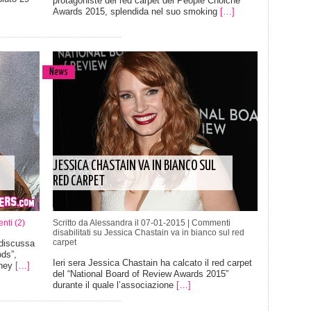
protagoniste del red carpet dei People Choiche
Awards 2015, splendida nel suo smoking
[…]
News
JESSICA CHASTAIN VA IN BIANCO SUL
RED CARPET
ti (2)
Scritto da Alessandra il 07-01-2015 |
Commenti
disabilitati
su Jessica Chastain va in bianco sul red
carpet
ndiscussa
ods”,
Ieri sera Jessica Chastain ha calcato il red carpet
sney
[…]
del “National Board of Review Awards 2015”
durante il quale l’associazione
[…]