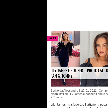
News
LILY JAMES È HOT PER IL PHOTO CALL D
PAM & TOMMY
Scritto da Alessandra il 27-01-2022 |
Comme
disabilitati
su Lily James è hot per il photo c
& Tommy
Lily James ha sfoderato l’artiglieria pesan