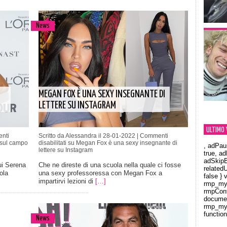
News
MEGAN FOX È UNA SEXY INSEGNANTE DI
LETTERE SU INSTAGRAM
ULTIMO 
nti
Scritto da Alessandra il 28-01-2022 |
Commenti
 sul campo
disabilitati
su Megan Fox è una sexy insegnante di
, adPau
lettere su Instagram
true, a
adSkipB
qui Serena
Che ne direste di una scuola nella quale ci fosse
related
ola
una sexy professoressa con Megan Fox a
false } 
impartirvi lezioni di
[…]
rmp_myV
rmpCont
documen
rmp_myV
function
News
Orland