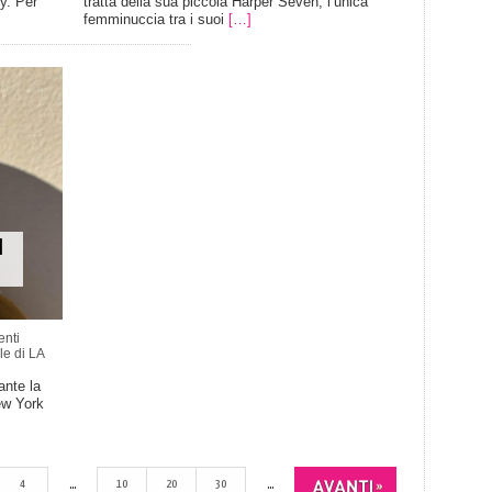
y. Per
tratta della sua piccola Harper Seven, l’unica
femminuccia tra i suoi
[…]
I
nti
le di LA
ante la
ew York
4
...
10
20
30
...