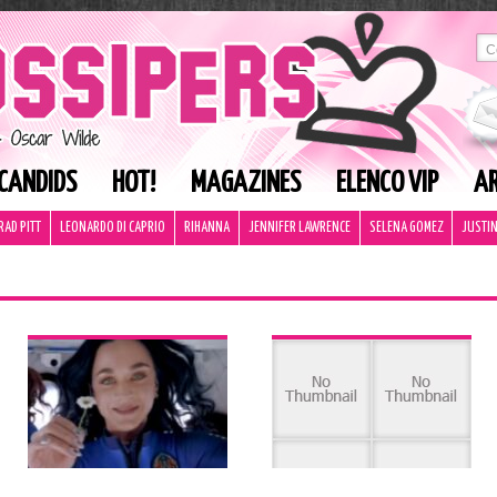
CANDIDS
HOT!
MAGAZINES
ELENCO VIP
AR
RAD PITT
LEONARDO DI CAPRIO
RIHANNA
JENNIFER LAWRENCE
SELENA GOMEZ
JUSTIN