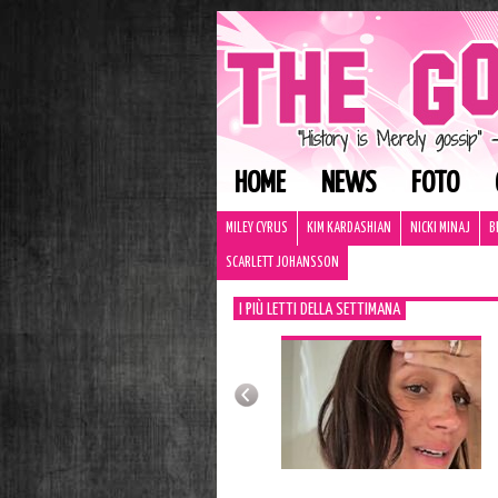
HOME
NEWS
FOTO
MILEY CYRUS
KIM KARDASHIAN
NICKI MINAJ
B
SCARLETT JOHANSSON
I PIÙ LETTI DELLA SETTIMANA