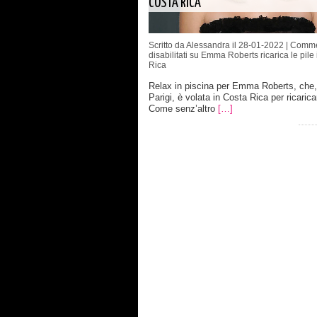
COSTA RICA
Scritto da Alessandra il 28-01-2022 |
Comme
disabilitati
su Emma Roberts ricarica le pile 
Rica
Relax in piscina per Emma Roberts, che
Parigi, è volata in Costa Rica per ricaricar
Come senz’altro
[…]