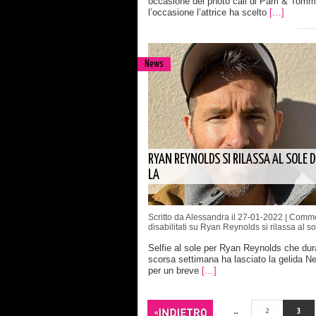
occasione del photo call di Pam & Tomm
l’occasione l’attrice ha scelto
[…]
News
RYAN REYNOLDS SI RILASSA AL SOLE D
LA
Scritto da Alessandra il 27-01-2022 |
Comme
disabilitati
su Ryan Reynolds si rilassa al so
Selfie al sole per Ryan Reynolds che dur
scorsa settimana ha lasciato la gelida N
per un breve
[…]
...
2
3