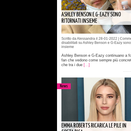
ASHLEY BENSON E G-EAZY SONO
RITORNATI INSIEME
Scritto da Alessandra il 28-01-2022 |
Comme
disabilitati
su Ashley Benson e G-Eazy sono r
insieme
Ashley Benson e G-Eazy continuano a fo
fan che vedono come sempre più concreta
che tra i due
[…]
News
EMMA ROBERTS RICARICA LE PILE IN