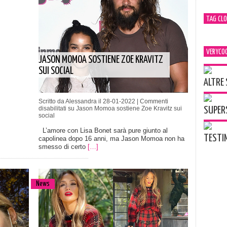
TAG CL
VERYCOO
JASON MOMOA SOSTIENE ZOE KRAVITZ
SUI SOCIAL
ALTRE
Scritto da Alessandra il 28-01-2022 |
Commenti
disabilitati
su Jason Momoa sostiene Zoe Kravitz sui
SUPERS
social
L’amore con Lisa Bonet sarà pure giunto al
TESTIM
capolinea dopo 16 anni, ma Jason Momoa non ha
smesso di certo
[…]
News