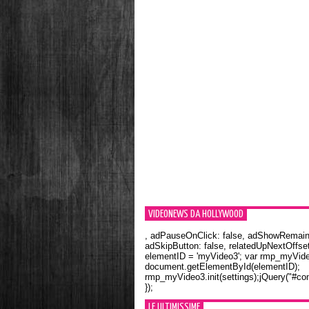
VIDEONEWS DA HOLLYWOOD
, adPauseOnClick: false, adShowRemainin
adSkipButton: false, relatedUpNextOffset
elementID = 'myVideo3'; var rmp_myVid
document.getElementById(elementID);
rmp_myVideo3.init(settings);jQuery("#con
});
LE ULTIMISSIME