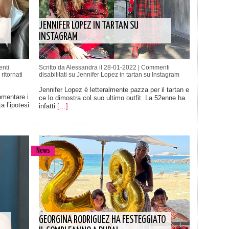
JENNIFER LOPEZ IN TARTAN SU
INSTAGRAM
nti
Scritto da Alessandra il 28-01-2022 |
Commenti
itornati
disabilitati
su Jennifer Lopez in tartan su Instagram
Jennifer Lopez è letteralmente pazza per il tartan e
mentare i
ce lo dimostra col suo ultimo outfit. La 52enne ha
 l’ipotesi
infatti
[…]
News
GEORGINA RODRIGUEZ HA FESTEGGIATO