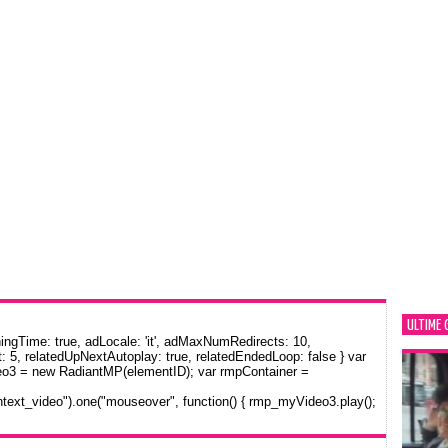
ULTIME 
gTime: true, adLocale: 'it', adMaxNumRedirects: 10,
: 5, relatedUpNextAutoplay: true, relatedEndedLoop: false } var
eo3 = new RadiantMP(elementID); var rmpContainer =
text_video").one("mouseover", function() { rmp_myVideo3.play();