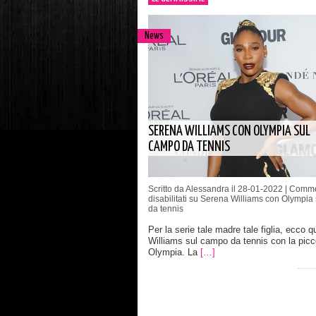
News
SERENA WILLIAMS CON OLYMPIA SUL
CAMPO DA TENNIS
Scritto da Alessandra il 28-01-2022 |
Comme
disabilitati
su Serena Williams con Olympia
da tennis
Per la serie tale madre tale figlia, ecco 
Williams sul campo da tennis con la picc
Olympia. La
[…]