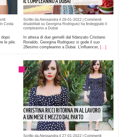
IL COMPLEANNO A DUBAI
nti
Scritto da Alessandra il 28-01-2022 |
Commenti
in Costa
disabilitati
su Georgina Rodriguez ha festeggiato il
compleanno a Dubai
, dopo
In attesa di due gemelli dal fidanzato Cristiano
e le pile.
Ronaldo, Georgina Rodriguez si gode il suo
28esimo compleanno a Dubai. L’influencer,
[…]
CHRISTINA RICCI RITORNA IN AL LAVORO
A UN MESE E MEZZO DAL PARTO
Scritto da Alessandra il 27-01-2022 |
Commenti