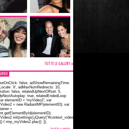
TUTTE LE GALLERY »
VIDEO
seOnClick: false, adShowRemainingTime:
dLocale: 'it', adMaxNumRedirects: 10,
utton: false, relatedUpNextOffset: 5,
UpNextAutoplay: true, relatedEndedLoop:
var elementID = 'myVideo2'; var
ideo2 = new RadiantMP(elementID); var
ainer =
t.getElementById(elementID);
ideo2.init(settings);jQuery("#context_video2").one("mouseover",
() { rmp_myVideo2.play(); });
o Bloom e la t-shirt dedicata a Flynn