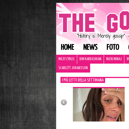
HOME
NEWS
FOTO
MILEY CYRUS
KIM KARDASHIAN
NICKI MINAJ
B
SCARLETT JOHANSSON
I PIÙ LETTI DELLA SETTIMANA