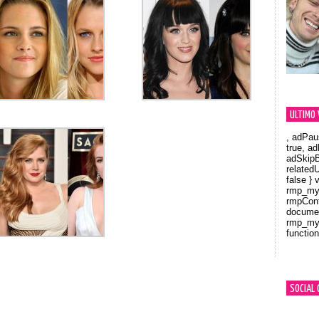
ULTIMO 
, adPau
true, a
adSkipB
related
false } 
rmp_myV
rmpCont
documen
rmp_myV
function
Orland
SOCIAL 