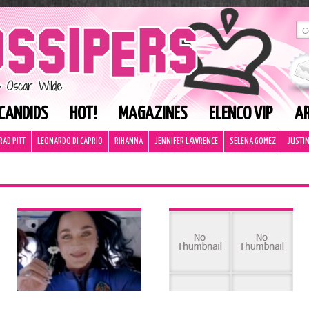
CANDIDS
HOT!
MAGAZINES
ELENCO VIP
AR
RAD PITT
LEONARDO DI CAPRIO
RIHANNA
JENNIFER LAWRENCE
SELENA GOMEZ
JUSTIN