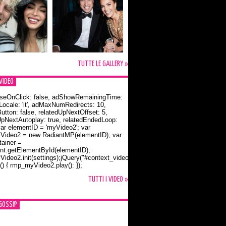
TUTTE LE GALLERY »
VIDEO
seOnClick: false, adShowRemainingTime:
dLocale: 'it', adMaxNumRedirects: 10,
utton: false, relatedUpNextOffset: 5,
UpNextAutoplay: true, relatedEndedLoop:
var elementID = 'myVideo2'; var
ideo2 = new RadiantMP(elementID); var
ainer =
t.getElementById(elementID);
ideo2.init(settings);jQuery("#context_video2").one("mouseover",
() { rmp_myVideo2.play(); });
o Bloom e la t-shirt dedicata a Flynn
TUTTI I VIDEO »
GOSSIP