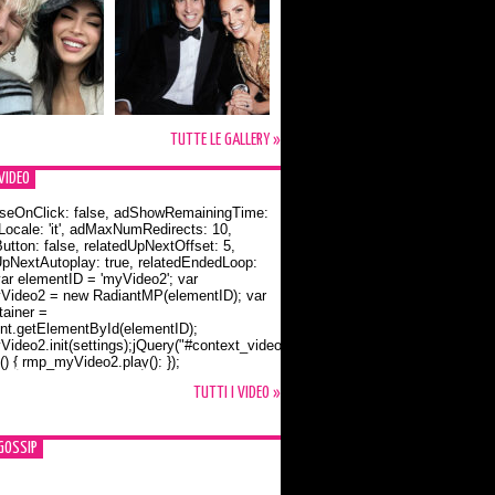
TUTTE LE GALLERY »
VIDEO
seOnClick: false, adShowRemainingTime:
dLocale: 'it', adMaxNumRedirects: 10,
utton: false, relatedUpNextOffset: 5,
UpNextAutoplay: true, relatedEndedLoop:
var elementID = 'myVideo2'; var
ideo2 = new RadiantMP(elementID); var
ainer =
t.getElementById(elementID);
ideo2.init(settings);jQuery("#context_video2").one("mouseover",
() { rmp_myVideo2.play(); });
o Bloom e la t-shirt dedicata a Flynn
TUTTI I VIDEO »
GOSSIP