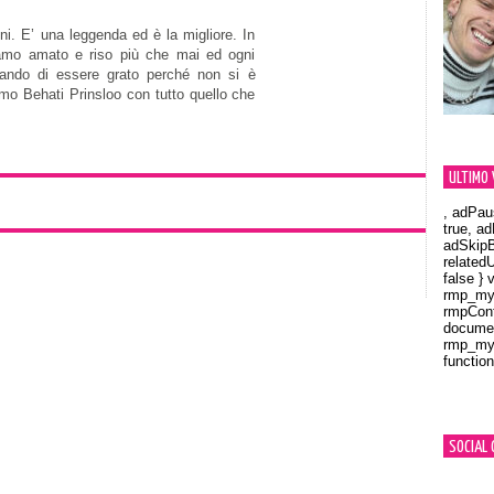
i. E’ una leggenda ed è la migliore. In
amo amato e riso più che mai ed ogni
ando di essere grato perché non si è
amo Behati Prinsloo con tutto quello che
ULTIMO 
, adPau
true, a
adSkipB
related
false } 
rmp_myV
rmpCont
documen
rmp_myV
function
Orland
SOCIAL 