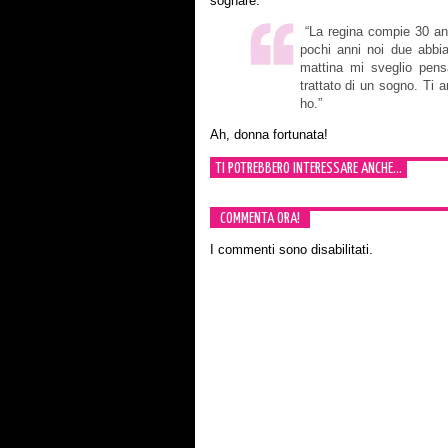
sognare:
“La regina compie 30 ann
pochi anni noi due abbi
mattina mi sveglio pens
trattato di un sogno. Ti 
ho.”
Ah, donna fortunata!
TI POTREBBERO INTERESSARE ANCHE...
COMMENTA ORA!
I commenti sono disabilitati.