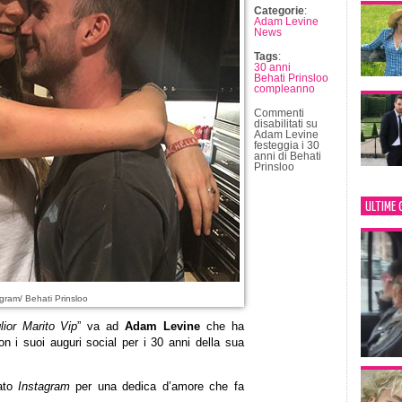
Categorie
:
Adam Levine
News
Tags
:
30 anni
Behati Prinsloo
compleanno
Commenti
disabilitati
su
Adam Levine
festeggia i 30
anni di Behati
Prinsloo
ULTIME 
gram/ Behati Prinsloo
lior Marito Vip
” va ad
Adam Levine
che ha
n i suoi auguri social per i 30 anni della sua
ato
Instagram
per una dedica d’amore che fa