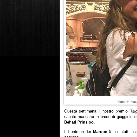
Foto: @ Insta
Questa settimana il nostro premio “
Mig
saputo mandarci in brodo di giuggiole co
Behati Prinsloo.
Il frontman dei
Maroon 5
ha infatti us