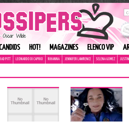
CANDIDS
HOT!
MAGAZINES
ELENCO VIP
AR
RAD PITT
LEONARDO DI CAPRIO
RIHANNA
JENNIFER LAWRENCE
SELENA GOMEZ
JUSTIN