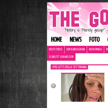
HOME
NEWS
FOTO
MILEY CYRUS
KIM KARDASHIAN
NICKI MINAJ
B
SCARLETT JOHANSSON
I PIÙ LETTI DELLA SETTIMANA