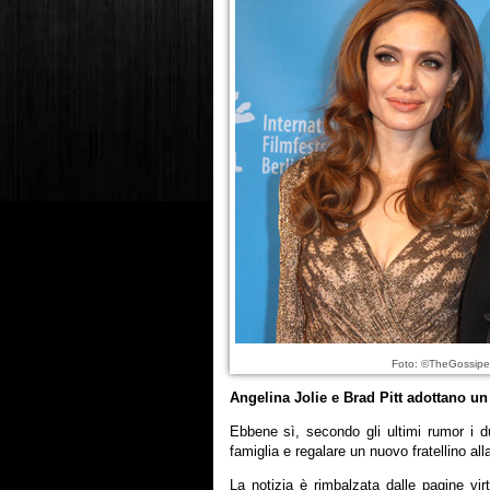
Foto: ©TheGossipe
Angelina Jolie e Brad Pitt adottano u
Ebbene sì, secondo gli ultimi rumor i du
famiglia e regalare un nuovo fratellino al
La notizia è rimbalzata dalle pagine virt