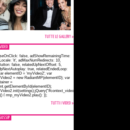
TUTTE LE GALLERY »
VIDEO
seOnClick: false, adShowRemainingTime:
dLocale: 'it', adMaxNumRedirects: 10,
utton: false, relatedUpNextOffset: 5,
UpNextAutoplay: true, relatedEndedLoop:
var elementID = 'myVideo2'; var
ideo2 = new RadiantMP(elementID); var
ainer =
t.getElementById(elementID);
ideo2.init(settings);jQuery("#context_video2").one("mouseover",
() { rmp_myVideo2.play(); });
o Bloom e la t-shirt dedicata a Flynn
TUTTI I VIDEO »
GOSSIP