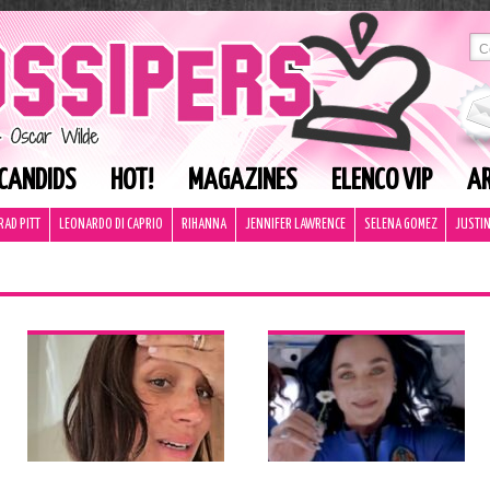
CANDIDS
HOT!
MAGAZINES
ELENCO VIP
AR
RAD PITT
LEONARDO DI CAPRIO
RIHANNA
JENNIFER LAWRENCE
SELENA GOMEZ
JUSTIN