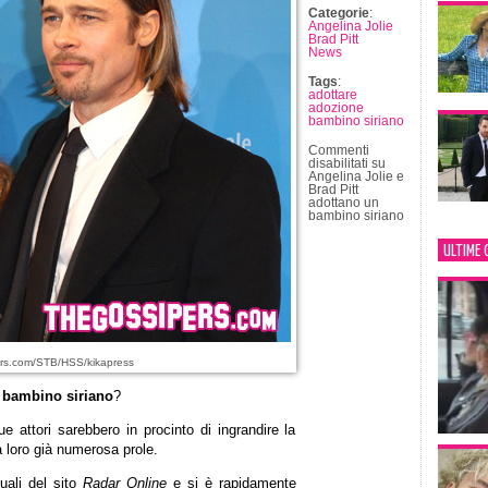
Categorie
:
Angelina Jolie
Brad Pitt
News
Tags
:
adottare
adozione
bambino siriano
Commenti
disabilitati
su
Angelina Jolie e
Brad Pitt
adottano un
bambino siriano
ULTIME 
rs.com/STB/HSS/kikapress
n bambino siriano
?
e attori sarebbero in procinto di ingrandire la
la loro già numerosa prole.
uali del sito
Radar Online
e si è rapidamente