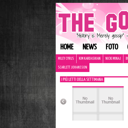
HOME
NEWS
FOTO
MILEY CYRUS
KIM KARDASHIAN
NICKI MINAJ
B
SCARLETT JOHANSSON
I PIÙ LETTI DELLA SETTIMANA