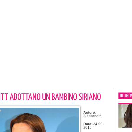
PITT ADOTTANO UN BAMBINO SIRIANO
ULTIMI 
Autore
:
Alessandra
Data
: 24-09-
2015