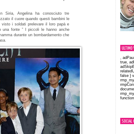
n Siria, Angelina ha conosciuto tre
pezzato il cuore quando questi bambini le
visto i soldati prelevare il loro papà e
to una fonte ” I piccoli le hanno anche
la mamma durante un bombardamento che
asa.
ULTIMO 
, adPau
true, a
adSkipB
related
false } 
rmp_myV
rmpCont
documen
rmp_myV
function
Orland
SOCIAL 