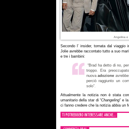
Angelina e 
Secondo l’ insider, tornata dal viaggio 
Jolie avrebbe raccontato tutto a suo mari
e tre i bambini:
“Brad ha detto di no, per
troppo. Era preoccupato
nuova
adozione
avrebbe 
perciò raggiunto un c
solo”.
Attualmente la notizia non è stata conf
umanitario della star di “
Changeling
” e l
ci fanno credere che la notizia abbia un f
TI POTREBBERO INTERESSARE ANCHE...