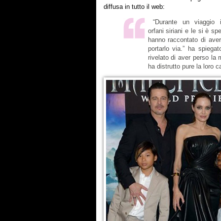
diffusa in tutto il web:
“Durante un viaggio i
orfani siriani e le si è s
hanno raccontato di aver 
portarlo via.” ha spiega
rivelato di aver perso 
ha distrutto pure la loro c