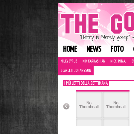
HOME
NEWS
FOTO
MILEY CYRUS
KIM KARDASHIAN
NICKI MINAJ
B
SCARLETT JOHANSSON
I PIÙ LETTI DELLA SETTIMANA