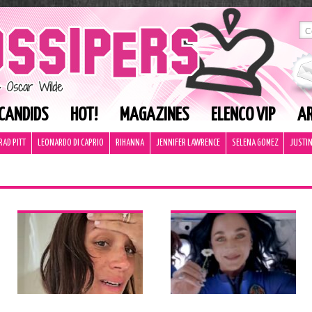
CANDIDS
HOT!
MAGAZINES
ELENCO VIP
AR
RAD PITT
LEONARDO DI CAPRIO
RIHANNA
JENNIFER LAWRENCE
SELENA GOMEZ
JUSTIN