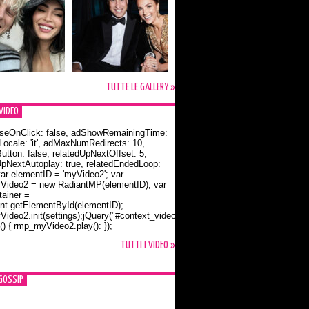
TUTTE LE GALLERY »
VIDEO
seOnClick: false, adShowRemainingTime:
dLocale: 'it', adMaxNumRedirects: 10,
utton: false, relatedUpNextOffset: 5,
UpNextAutoplay: true, relatedEndedLoop:
var elementID = 'myVideo2'; var
ideo2 = new RadiantMP(elementID); var
ainer =
t.getElementById(elementID);
ideo2.init(settings);jQuery("#context_video2").one("mouseover",
() { rmp_myVideo2.play(); });
o Bloom e la t-shirt dedicata a Flynn
TUTTI I VIDEO »
GOSSIP