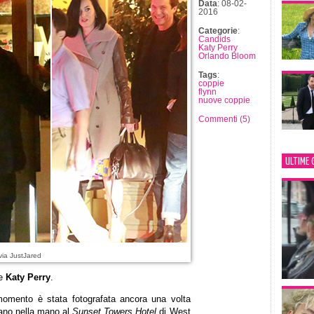
Data
: 08-02-
2016
Categorie
:
Candids
Katy Perry
Orlando Bloom
Tags
:
coppie
flynn
nuove coppie
Commenti (5)
ULTIME 
via JustJared
e
Katy Perry
.
 momento è stata fotografata ancora una volta
ano nella mano al
Sunset Towers Hotel
di West