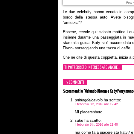
Foto 
Le due celebrity hanno cenato in compa
bordo della stessa auto. Avete bisogno
“amicizia”?
Ebbene, eccole qui: sabato mattina i du
insieme durante una passeggiata in macc
stare alla guida, Katy si è accomodata su
Flynn- sorseggiando una tazza di caffè.
Che ne dite di questa coppietta, inizia a 
TI POTREBBERO INTERESSARE ANCHE...
5 COMMENTI
5 commenti
a “Orlando Bloom e Katy Perry mano
unblogdelcavolo
ha scritto:
Il febbraio 8th, 2016 alle 12:42
Mi piacerebbero.
sabri
ha scritto:
Il febbraio 8th, 2016 alle 21:40
ma come fa a piacere sta katy? è p