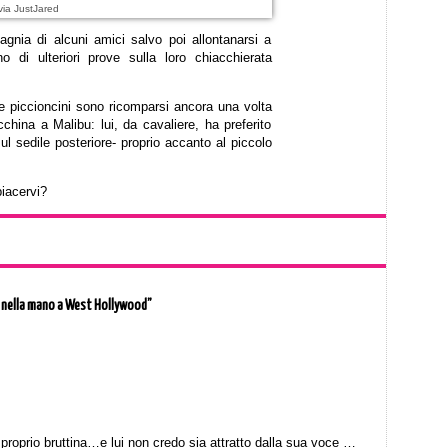
via JustJared
gnia di alcuni amici salvo poi allontanarsi a
 di ulteriori prove sulla loro chiacchierata
e piccioncini sono ricomparsi ancora una volta
hina a Malibu: lui, da cavaliere, ha preferito
l sedile posteriore- proprio accanto al piccolo
piacervi?
 nella mano a West Hollywood”
roprio bruttina…e lui non credo sia attratto dalla sua voce …