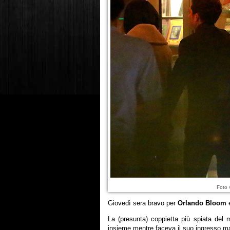
Foto 
Giovedì sera bravo per
Orlando Bloom
La (presunta) coppietta più spiata del
insieme mentre faceva il suo ingresso m