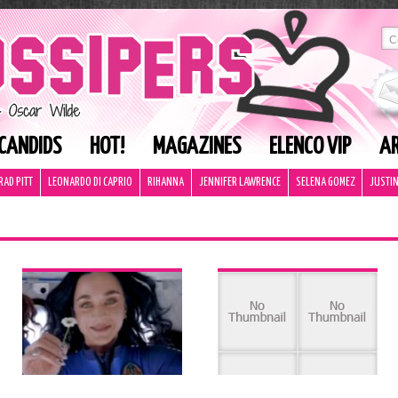
CANDIDS
HOT!
MAGAZINES
ELENCO VIP
AR
RAD PITT
LEONARDO DI CAPRIO
RIHANNA
JENNIFER LAWRENCE
SELENA GOMEZ
JUSTIN