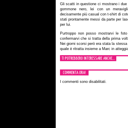
Gli scatti in questione ci mostrano i due 
gommone nero, lei con un meraviglio
decisamente più casual con t-shirt di coto
stati prontamente messi da parte per lasc
per lui.
Purtroppo non posso mostrarvi le foto
confermarvi che si tratta della prima vol
Nei giorni scorsi però era stata la stessa
quale è ritratta insieme a Marc in attegg
TI POTREBBERO INTERESSARE ANCHE...
COMMENTA ORA!
I commenti sono disabilitati.