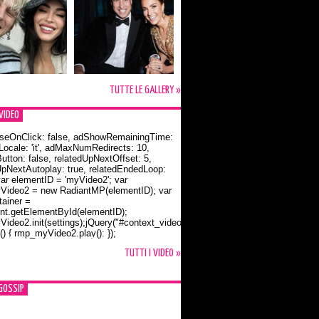
TUTTE LE GALLERY »
VIDEO
seOnClick: false, adShowRemainingTime:
dLocale: 'it', adMaxNumRedirects: 10,
utton: false, relatedUpNextOffset: 5,
UpNextAutoplay: true, relatedEndedLoop:
var elementID = 'myVideo2'; var
ideo2 = new RadiantMP(elementID); var
ainer =
t.getElementById(elementID);
ideo2.init(settings);jQuery("#context_video2").one("mouseover",
() { rmp_myVideo2.play(); });
o Bloom e la t-shirt dedicata a Flynn
TUTTI I VIDEO »
GOSSIP