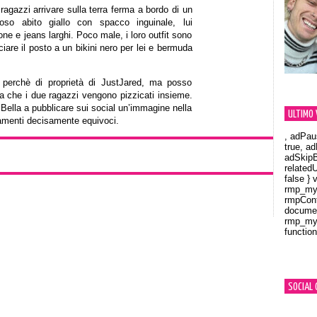
ragazzi arrivare sulla terra ferma a bordo di un
so abito giallo con spacco inguinale, lui
ne e jeans larghi. Poco male, i loro outfit sono
iare il posto a un bikini nero per lei e bermuda
 perchè di proprietà di JustJared, ma posso
ta che i due ragazzi vengono pizzicati insieme.
 Bella a pubblicare sui social un’immagine nella
ULTIMO 
iamenti decisamente equivoci.
, adPau
true, a
adSkipB
related
false } 
rmp_myV
rmpCont
documen
rmp_myV
function
Orland
SOCIAL 