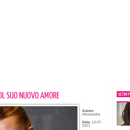
COL SUO NUOVO AMORE
ULTIMI 
Autore
:
Alessandra
Data
: 13-07-
2021