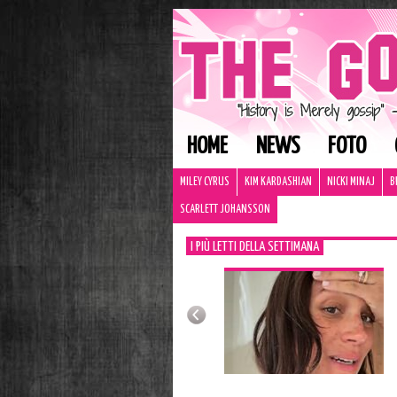
HOME
NEWS
FOTO
MILEY CYRUS
KIM KARDASHIAN
NICKI MINAJ
B
SCARLETT JOHANSSON
I PIÙ LETTI DELLA SETTIMANA