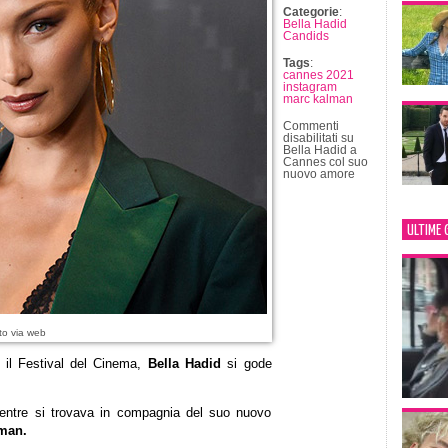
Categorie
:
Bella Hadid
Candids
Tags
:
cannes 2021
instagram
marc kalman
Commenti
disabilitati
su
Bella Hadid a
Cannes col suo
nuovo amore
ULTIME 
to via web
 il Festival del Cinema,
Bella Hadid
si gode
mentre si trovava in compagnia del suo nuovo
man.