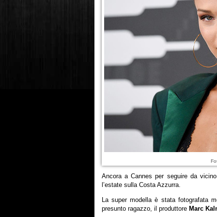
Fo
Ancora a Cannes per seguire da vicino
l’estate sulla Costa Azzurra.
La super modella è stata fotografata 
presunto ragazzo, il produttore
Marc Kal