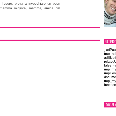
. Tesoro, prova a invecchiare un buon
a mamma migliore, mamma, amica del
ULTIMO 
, adPau
true, a
adSkipB
related
false } 
rmp_myV
rmpCont
documen
rmp_myV
function
Orland
SOCIAL 