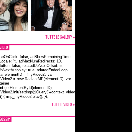
TUTTE LE GALLERY »
VIDEO
seOnClick: false, adShowRemainingTime:
dLocale: 'it', adMaxNumRedirects: 10,
utton: false, relatedUpNextOffset: 5,
UpNextAutoplay: true, relatedEndedLoop:
var elementID = 'myVideo2'; var
ideo2 = new RadiantMP(elementID); var
ainer =
t.getElementById(elementID);
ideo2.init(settings);jQuery("#context_video2").one("mouseover",
() { rmp_myVideo2.play(); });
o Bloom e la t-shirt dedicata a Flynn
TUTTI I VIDEO »
GOSSIP