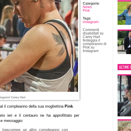
Categorie
:
News
Pink
Tags
:
instagram
Commenti
disabilitati
su
Carey Hart
festeggia il
compleanno di
Pink su
Instagram
ULTIME 
tagram/ Carey Hart
al il compleanno della sua mogliettina
Pink
.
io ieri e il centauro ne ha approfittato per
lce messaggio:
r trascorrere un altro compleanno con