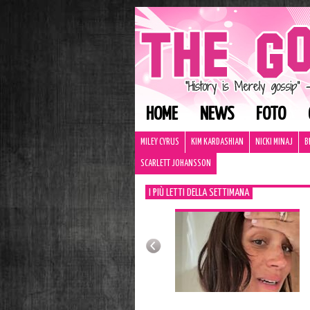
HOME
NEWS
FOTO
MILEY CYRUS
KIM KARDASHIAN
NICKI MINAJ
B
SCARLETT JOHANSSON
I PIÙ LETTI DELLA SETTIMANA