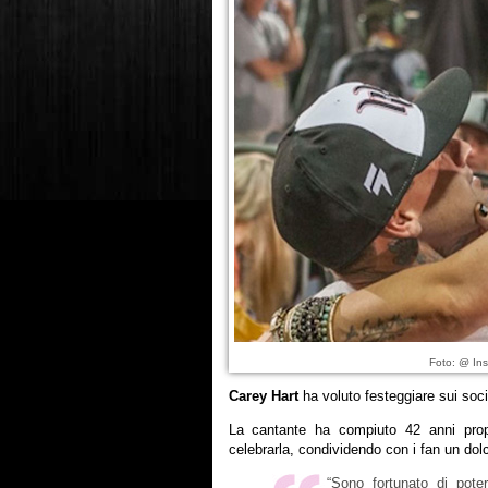
Foto: @ Ins
Carey Hart
ha voluto festeggiare sui soci
La cantante ha compiuto 42 anni propr
celebrarla, condividendo con i fan un do
“Sono fortunato di pote