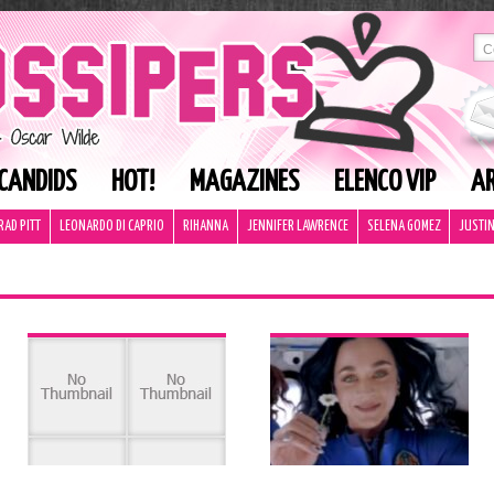
CANDIDS
HOT!
MAGAZINES
ELENCO VIP
AR
RAD PITT
LEONARDO DI CAPRIO
RIHANNA
JENNIFER LAWRENCE
SELENA GOMEZ
JUSTIN