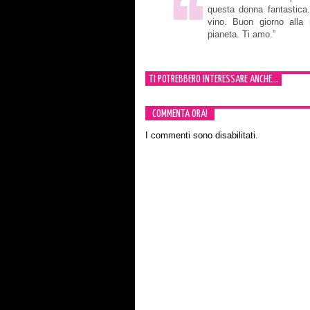
questa donna fantastica
vino. Buon giorno all
pianeta. Ti amo.”
TI POTREBBERO INTERESSARE ANCHE...
COMMENTA ORA!
I commenti sono disabilitati.