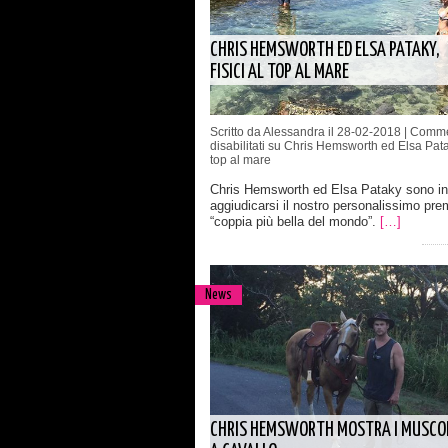
CHRIS HEMSWORTH ED ELSA PATAKY,
FISICI AL TOP AL MARE
Scritto da Alessandra il 28-02-2018 |
Comme
disabilitati
su Chris Hemsworth ed Elsa Pataky
top al mare
Chris Hemsworth ed Elsa Pataky sono in 
aggiudicarsi il nostro personalissimo pre
“coppia più bella del mondo”.
[…]
News
CHRIS HEMSWORTH MOSTRA I MUSCO