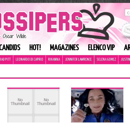
CANDIDS
HOT!
MAGAZINES
ELENCO VIP
AR
RAD PITT
LEONARDO DI CAPRIO
RIHANNA
JENNIFER LAWRENCE
SELENA GOMEZ
JUSTIN