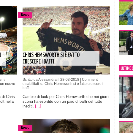
News
N
CHRIS HEMSWORTH SI È FATTO
CRESCERE I BAFFI
ULTIME 
nti
Scritto da Alessandra il 28-03-2018 |
Commenti
 un nuovo
disabilitati
su Chris Hemsworth si è fatto crescere i
baffi
 di Chris
Cambio di look per Chirs Hemwsorth che nei giorni
lt nella
scorsi ha esordito con un paio di baffi del tutto
inediti.
[…]
News