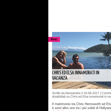
News
CHRIS ED ELSA INNAMORATI IN
VACANZA
Scritto da Alessandra il 16-08-2017 |
Comme
disabilitati
su Chris ed Elsa innamorati in v
Il matrimonio tra Chris Hemsworth ed El
è senz’altro uno tra i più solidi di Hollywo