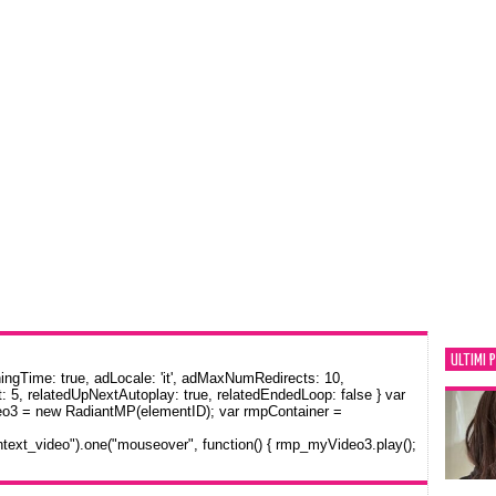
ULTIMI 
gTime: true, adLocale: 'it', adMaxNumRedirects: 10,
: 5, relatedUpNextAutoplay: true, relatedEndedLoop: false } var
eo3 = new RadiantMP(elementID); var rmpContainer =
text_video").one("mouseover", function() { rmp_myVideo3.play();