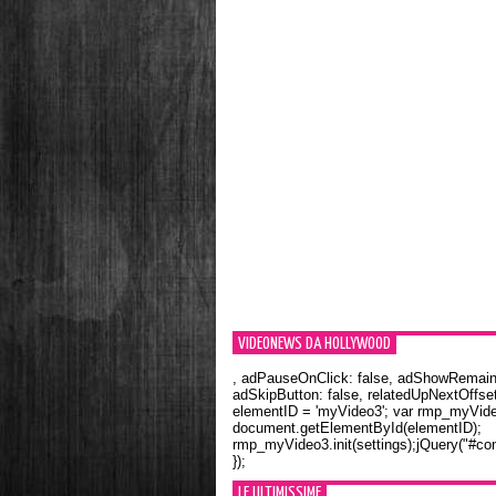
VIDEONEWS DA HOLLYWOOD
, adPauseOnClick: false, adShowRemainin
adSkipButton: false, relatedUpNextOffset
elementID = 'myVideo3'; var rmp_myVid
document.getElementById(elementID);
rmp_myVideo3.init(settings);jQuery("#con
});
LE ULTIMISSIME