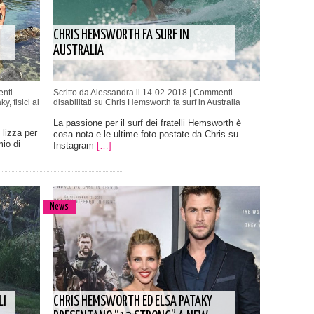
CHRIS HEMSWORTH FA SURF IN
AUSTRALIA
nti
Scritto da Alessandra il 14-02-2018 |
Commenti
, fisici al
disabilitati
su Chris Hemsworth fa surf in Australia
La passione per il surf dei fratelli Hemsworth è
lizza per
cosa nota e le ultime foto postate da Chris su
mio di
Instagram
[…]
News
LI
CHRIS HEMSWORTH ED ELSA PATAKY