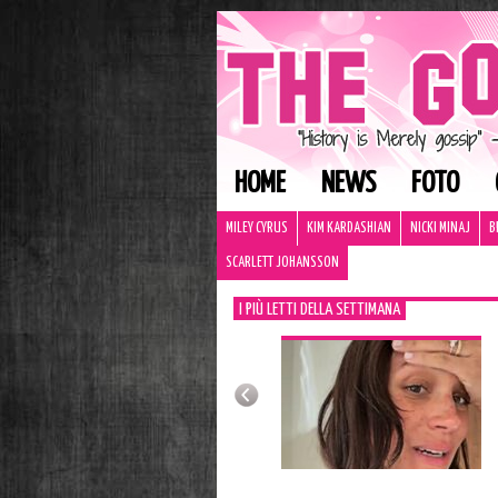
HOME
NEWS
FOTO
MILEY CYRUS
KIM KARDASHIAN
NICKI MINAJ
B
SCARLETT JOHANSSON
I PIÙ LETTI DELLA SETTIMANA