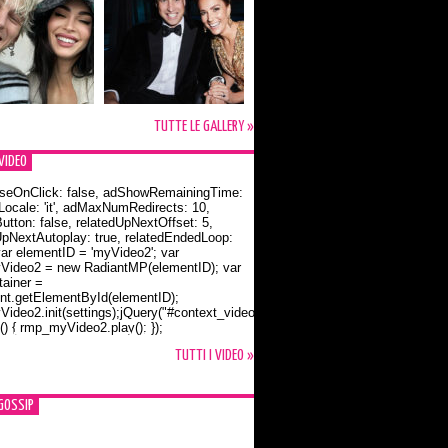
TUTTE LE GALLERY »
VIDEO
seOnClick: false, adShowRemainingTime:
dLocale: 'it', adMaxNumRedirects: 10,
utton: false, relatedUpNextOffset: 5,
UpNextAutoplay: true, relatedEndedLoop:
var elementID = 'myVideo2'; var
ideo2 = new RadiantMP(elementID); var
ainer =
t.getElementById(elementID);
ideo2.init(settings);jQuery("#context_video2").one("mouseover",
() { rmp_myVideo2.play(); });
o Bloom e la t-shirt dedicata a Flynn
TUTTI I VIDEO »
GOSSIP