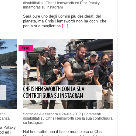
disabilitati
su Chris Hemsworth ed Elsa Pataky,
innamorati su Instagram
Sarà pure uno degli uomini più desiderati del
pianeta, ma Chris Hemsworth non ha occhi che
per la sua mogliettina
[…]
News
CHRIS HEMSWORTH CON LA SUA
CONTROFIGURA SU INSTAGRAM
nti
Scritto da Alessandra il 24-07-2017 |
Commenti
acanza
disabilitati
su Chris Hemsworth con la sua controfigura
su Instagram
sa Pataky
Nel fine settimana il fisico muscoloso di Chris
od ed i