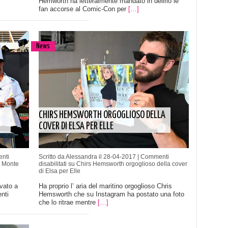
Hemworth ha letteralmente mandato in delirio le
fan accorse al Comic-Con per
[…]
News
CHIRS HEMSWORTH ORGOGLIOSO DELLA
COVER DI ELSA PER ELLE
nti
Scritto da Alessandra il 28-04-2017 |
Commenti
a Monte
disabilitati
su Chirs Hemsworth orgoglioso della cover
di Elsa per Elle
vato a
Ha proprio l’ aria del maritino orgoglioso Chris
nti
Hemsworth che su Instagram ha postato una foto
che lo ritrae mentre
[…]