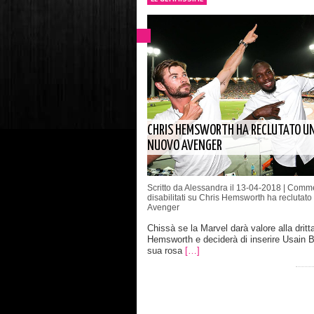
CHRIS HEMSWORTH HA RECLUTATO U
NUOVO AVENGER
Scritto da Alessandra il 13-04-2018 |
Comme
disabilitati
su Chris Hemsworth ha reclutato
Avenger
Chissà se la Marvel darà valore alla dritta
Hemsworth e deciderà di inserire Usain Bo
sua rosa
[…]