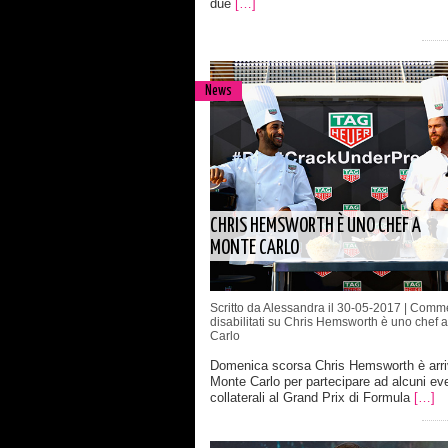
due
[…]
News
CHRIS HEMSWORTH È UNO CHEF A
MONTE CARLO
Scritto da Alessandra il 30-05-2017 |
Comme
disabilitati
su Chris Hemsworth è uno chef 
Carlo
Domenica scorsa Chris Hemsworth è arri
Monte Carlo per partecipare ad alcuni eve
collaterali al Grand Prix di Formula
[…]