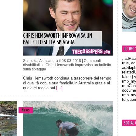
CHRIS HEMSWORTH IMPROVVISA UN
BALLETTO SULLA SPIAGGIA
ULTIMO 
, adPau
Scritto da Alessandra il 08-03-2018 |
Commenti
true, a
disabilitati
su Chris Hemsworth improvvisa un balletto
adSkipB
sulla spiaggia
related
false } 
Chris Hemswroth continua a trascorrere del tempo
rmp_myV
di qualità con la sua famiglia in Australia grazie al
rmpCont
quale ci regala sui
[…]
documen
rmp_myV
function
Orland
News
SOCIAL 