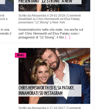
PRESENTANO “12 STRONG” A NEW
YORK
nti
Scritto da Alessandra il 19-01-2018 |
Commenti
coli a
disabilitati
su Chris Hemsworth ed Elsa Pataky
presentano “12 Strong” a New York
 in una
Innamoratissimi nella vita reale, ma anche sul
nendo il
set! Chris Hemworth ed Elsa Pataky sono i
protagonisti di “12 Strong”, il film
[…]
News
CHRIS HEMSWORTH ED ELSA PATAKY,
INNAMORATI SU INSTAGRAM
Scritto da Alessandra il 17-10-2017 |
Commenti