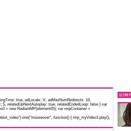
ULTIMI 
gTime: true, adLocale: 'it', adMaxNumRedirects: 10,
: 5, relatedUpNextAutoplay: true, relatedEndedLoop: false } var
eo3 = new RadiantMP(elementID); var rmpContainer =
text_video").one("mouseover", function() { rmp_myVideo3.play();