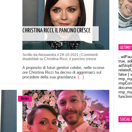
CHRISTINA RICCI, IL PANCINO CRESCE
ULTIMO 
Scritto da Alessandra il 29-10-2021 |
Commenti
, adPau
disabilitati
su Christina Ricci, il pancino cresce
true, a
adSkipB
A proposito di futuri genitori celebri, nelle scorse
related
ore Christina Ricci ha deciso di aggiornarci sul
false } 
procedere della sua gravidanza.
[…]
rmp_myV
rmpCont
documen
rmp_myV
function
News
Orland
SOCIAL 