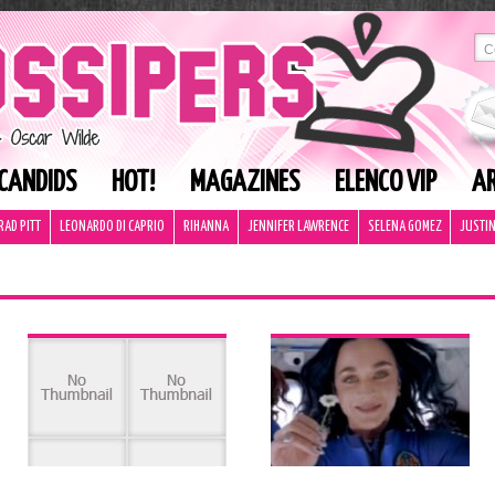
CANDIDS
HOT!
MAGAZINES
ELENCO VIP
AR
RAD PITT
LEONARDO DI CAPRIO
RIHANNA
JENNIFER LAWRENCE
SELENA GOMEZ
JUSTIN