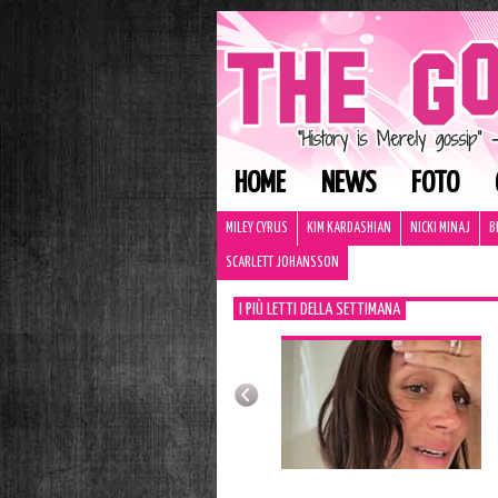
HOME
NEWS
FOTO
MILEY CYRUS
KIM KARDASHIAN
NICKI MINAJ
B
SCARLETT JOHANSSON
I PIÙ LETTI DELLA SETTIMANA