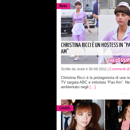
News
CHRISTINA RICCI È UN HOSTESS IN “P
AM”
Scritto da Josie il 30-09-2011 |
Commenti (8
Christina Ricci è la protagonista di una n
TV targata ABC e intitolata “Pan Am”. Nel
ambientato negli
[…]
Candids