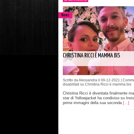
News
CHRISTINA RICCI È MAMMA BIS
Scritto da Alessandra il 09-12-2021 |
Comme
disabilitati
su Christina Ricci è mamma bis
Christina Ricci è diventata finalmente 
star di Yellowjacket ha condiviso su Inst
prime immagini della sua seconda
[…]