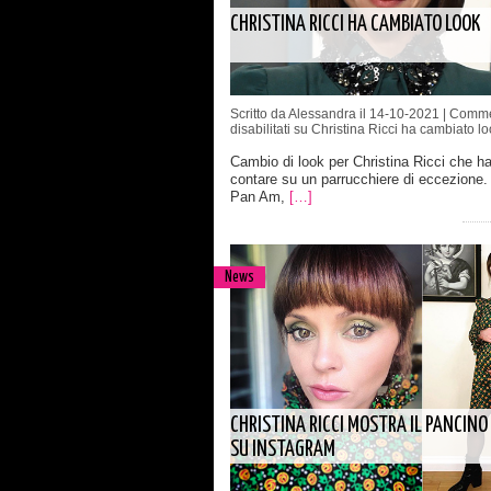
CHRISTINA RICCI HA CAMBIATO LOOK
Scritto da Alessandra il 14-10-2021 |
Comme
disabilitati
su Christina Ricci ha cambiato lo
Cambio di look per Christina Ricci che ha
contare su un parrucchiere di eccezione. 
Pan Am,
[…]
News
CHRISTINA RICCI MOSTRA IL PANCINO
SU INSTAGRAM