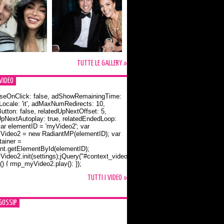
TUTTE LE GALLERY »
VIDEO
seOnClick: false, adShowRemainingTime:
dLocale: 'it', adMaxNumRedirects: 10,
utton: false, relatedUpNextOffset: 5,
UpNextAutoplay: true, relatedEndedLoop:
var elementID = 'myVideo2'; var
ideo2 = new RadiantMP(elementID); var
ainer =
t.getElementById(elementID);
ideo2.init(settings);jQuery("#context_video2").one("mouseover",
() { rmp_myVideo2.play(); });
o Bloom e la t-shirt dedicata a Flynn
TUTTI I VIDEO »
GOSSIP