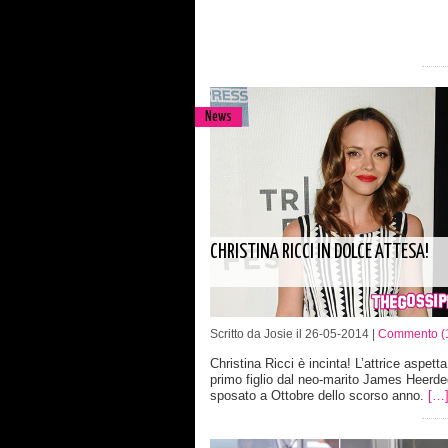
News
CHRISTINA RICCI IN DOLCE ATTESA!
Scritto da Josie il 26-05-2014 |
Commento (
Christina Ricci è incinta! L’attrice aspetta
primo figlio dal neo-marito James Heerde
sposato a Ottobre dello scorso anno.
[…