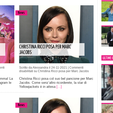
News
CHRISTINA RICCI POSA PER MARC
JACOBS
ULTIME 
nti
Scritto da Alessandra il 24-11-2021 |
Commenti
disabilitati
su Christina Ricci posa per Marc Jacobs
mamma! La
Christina Ricci posa col suo bel pancione per Marc
agram le
Jacobs. Come senz’altro ricorderete, la star di
Yellowjackets è in attesa
[…]
News