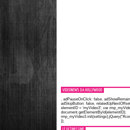
VIDEONEWS DA HOLLYWOOD
, adPauseOnClick: false, adShowRemainin
adSkipButton: false, relatedUpNextOffset
elementID = 'myVideo3'; var rmp_myVid
document.getElementById(elementID);
rmp_myVideo3.init(settings);jQuery("#con
});
LE ULTIMISSIME