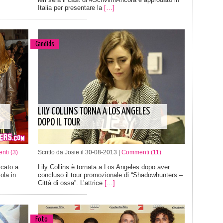
Italia per presentare la
[…]
Candids
LILY COLLINS TORNA A LOS ANGELES
DOPO IL TOUR
ti (3)
Scritto da Josie il 30-08-2013 |
Commenti (11)
rcato a
Lily Collins è tornata a Los Angeles dopo aver
ola in
concluso il tour promozionale di “Shadowhunters –
Città di ossa”. L’attrice
[…]
Foto