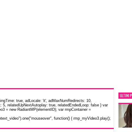
ULTIMI 
gTime: true, adLocale: 'it', adMaxNumRedirects: 10,
: 5, relatedUpNextAutoplay: true, relatedEndedLoop: false } var
eo3 = new RadiantMP(elementID); var rmpContainer =
text_video").one("mouseover", function() { rmp_myVideo3.play();