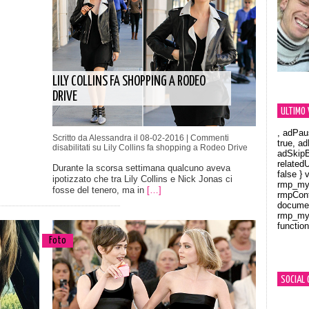
LILY COLLINS FA SHOPPING A RODEO
DRIVE
ULTIMO 
, adPau
Scritto da Alessandra il 08-02-2016 |
Commenti
true, a
disabilitati
su Lily Collins fa shopping a Rodeo Drive
adSkipB
related
Durante la scorsa settimana qualcuno aveva
false } 
ipotizzato che tra Lily Collins e Nick Jonas ci
rmp_myV
fosse del tenero, ma in
[…]
rmpCont
documen
rmp_myV
function
Orland
Foto
SOCIAL 