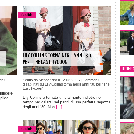
Candids
LILY COLLINS TORNA NEGLI ANNI ’30
PER “THE LAST TYCOON”
ULTIME 
nti
Scritto da Alessandra il 12-02-2016 |
Commenti
disabilitati
su Lily Collins torna negli anni ’30 per “The
Last Tycoon”
pingere
Lily Collins è tornata ufficialmente indietro nel
plice
tempo per calarsi nei panni di una perfetta ragazza
degli anni ’30. Non
[…]
Candids