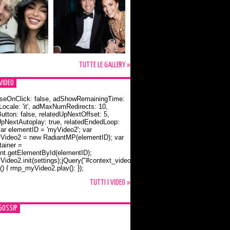
TUTTE LE GALLERY »
VIDEO
seOnClick: false, adShowRemainingTime:
dLocale: 'it', adMaxNumRedirects: 10,
utton: false, relatedUpNextOffset: 5,
UpNextAutoplay: true, relatedEndedLoop:
var elementID = 'myVideo2'; var
ideo2 = new RadiantMP(elementID); var
ainer =
t.getElementById(elementID);
ideo2.init(settings);jQuery("#context_video2").one("mouseover",
() { rmp_myVideo2.play(); });
o Bloom e la t-shirt dedicata a Flynn
TUTTI I VIDEO »
GOSSIP