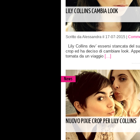
LILY COLLINS CAMBIA LOOK
Scritto da Alessandra il 17-07-2015 |
Comme
Lily Collins dev’ essersi stancata del su
crop ed ha deciso di cambiare look. App
tornata da un viaggio
[…]
News
NUOVO PIXIE CROP PER LILY COLLINS