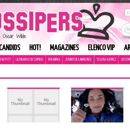
CANDIDS
HOT!
MAGAZINES
ELENCO VIP
AR
RAD PITT
LEONARDO DI CAPRIO
RIHANNA
JENNIFER LAWRENCE
SELENA GOMEZ
JUSTIN