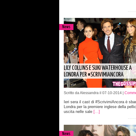
News
LILY COLLINS E SUKI WATERHOUSE A
LONDRA PER #SCRIVIMIANCORA
Scritto da Alessandra il 07-10-2014 |
Commen
Ieri sera il cast di #ScrivimiAncora è sba
Londra per la premiere inglese della pellic
uscita nelle sale
[…]
News