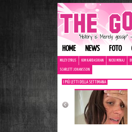
HOME
NEWS
FOTO
MILEY CYRUS
KIM KARDASHIAN
NICKI MINAJ
B
SCARLETT JOHANSSON
I PIÙ LETTI DELLA SETTIMANA