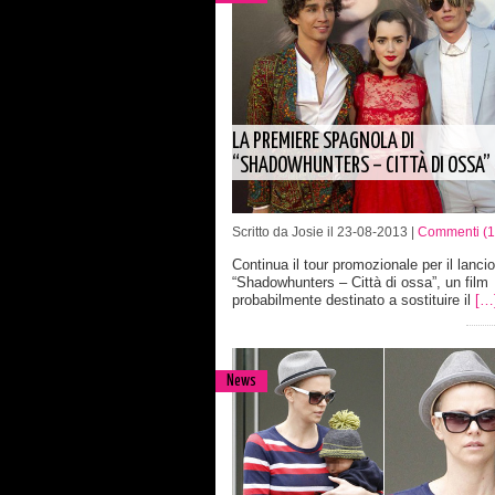
LA PREMIERE SPAGNOLA DI
“SHADOWHUNTERS – CITTÀ DI OSSA”
Scritto da Josie il 23-08-2013 |
Commenti (1
Continua il tour promozionale per il lancio
“Shadowhunters – Città di ossa”, un film
probabilmente destinato a sostituire il
[…
News