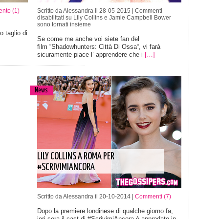
nto (1)
Scritto da Alessandra il 28-05-2015 |
Commenti
disabilitati
su Lily Collins e Jamie Campbell Bower
sono tornati insieme
 taglio di
Se come me anche voi siete fan del
film “Shadowhunters: Città Di Ossa“, vi farà
sicuramente piace l’ apprendere che i
[…]
News
LILY COLLINS A ROMA PER
#SCRIVIMIANCORA
Scritto da Alessandra il 20-10-2014 |
Commenti (7)
Dopo la premiere londinese di qualche giorno fa,
ieri sera il cast di #ScrivimiAncora è approdato in