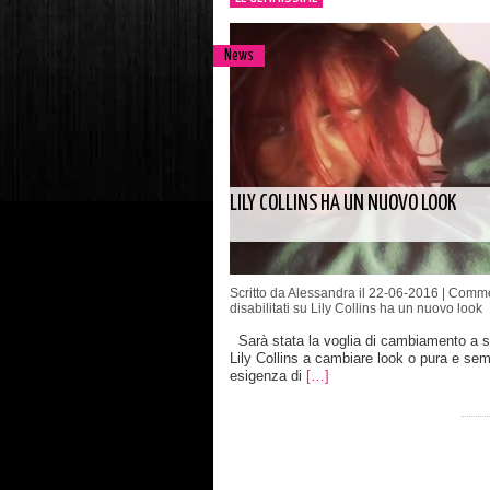
News
LILY COLLINS HA UN NUOVO LOOK
Scritto da Alessandra il 22-06-2016 |
Comme
disabilitati
su Lily Collins ha un nuovo look
Sarà stata la voglia di cambiamento a s
Lily Collins a cambiare look o pura e sem
esigenza di
[…]