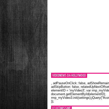
VIDEONEWS DA HOLLYWOOD
, adPauseOnClick: false, adShowRemainin
adSkipButton: false, relatedUpNextOffset
elementID = 'myVideo3'; var rmp_myVid
document.getElementById(elementID);
rmp_myVideo3.init(settings);jQuery("#con
});
LE ULTIMISSIME