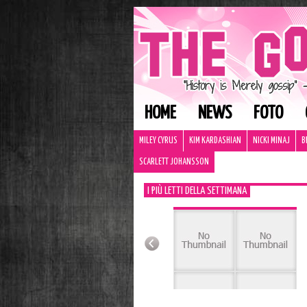
HOME
NEWS
FOTO
MILEY CYRUS
KIM KARDASHIAN
NICKI MINAJ
B
SCARLETT JOHANSSON
I PIÙ LETTI DELLA SETTIMANA