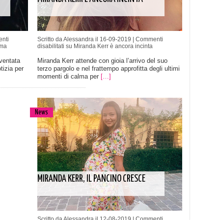
nti
Scritto da Alessandra il 16-09-2019 |
Commenti
mma
disabilitati
su Miranda Kerr è ancora incinta
ventata
Miranda Kerr attende con gioia l’arrivo del suo
tizia per
terzo pargolo e nel frattempo approfitta degli ultimi
momenti di calma per
[…]
News
MIRANDA KERR, IL PANCINO CRESCE
Scritto da Alessandra il 12-08-2019 |
Commenti