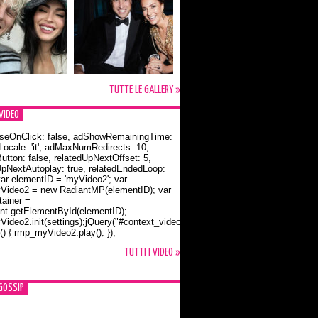
TUTTE LE GALLERY »
VIDEO
seOnClick: false, adShowRemainingTime:
dLocale: 'it', adMaxNumRedirects: 10,
utton: false, relatedUpNextOffset: 5,
UpNextAutoplay: true, relatedEndedLoop:
var elementID = 'myVideo2'; var
ideo2 = new RadiantMP(elementID); var
ainer =
t.getElementById(elementID);
ideo2.init(settings);jQuery("#context_video2").one("mouseover",
() { rmp_myVideo2.play(); });
o Bloom e la t-shirt dedicata a Flynn
TUTTI I VIDEO »
GOSSIP