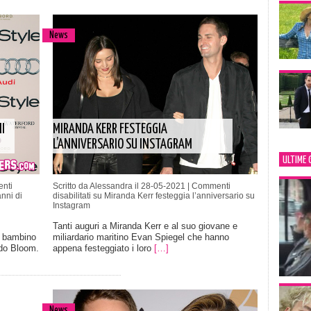
News
I
MIRANDA KERR FESTEGGIA
L’ANNIVERSARIO SU INSTAGRAM
ULTIME 
nti
Scritto da Alessandra il 28-05-2021 |
Commenti
nni di
disabilitati
su Miranda Kerr festeggia l’anniversario su
Instagram
Tanti auguri a Miranda Kerr e al suo giovane e
l bambino
miliardario maritino Evan Spiegel che hanno
ndo Bloom.
appena festeggiato i loro
[…]
News