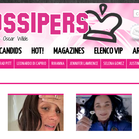
CANDIDS
HOT!
MAGAZINES
ELENCO VIP
AR
RAD PITT
LEONARDO DI CAPRIO
RIHANNA
JENNIFER LAWRENCE
SELENA GOMEZ
JUSTIN