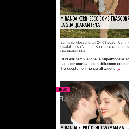
MIRANDA KERR, ECCO COME TRASCOR
LA SUA QUARANTENA
Scritto da Alessandra il 24-03-2020 |
Comme
disabilitati
su Miranda Kerr, ecco come trasc
sua quarantena
Di questi tempi anche le supermodelle s
casa per combattere la diffusione del cor
Tra queste non manca all’appello
[…]
News
MIRANDA KERR È DI NUOVO MAMMA