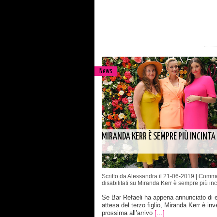
News
MIRANDA KERR È SEMPRE PIÙ INCINTA
Scritto da Alessandra il 21-06-2019 |
Comme
disabilitati
su Miranda Kerr è sempre più inc
Se Bar Refaeli ha appena annunciato di e
attesa del terzo figlio, Miranda Kerr è inv
prossima all’arrivo
[…]