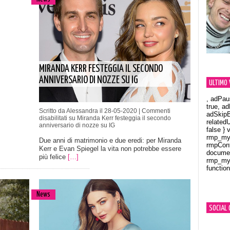
MIRANDA KERR FESTEGGIA IL SECONDO
ANNIVERSARIO DI NOZZE SU IG
ULTIMO 
, adPau
true, a
Scritto da Alessandra il 28-05-2020 |
Commenti
adSkipB
disabilitati
su Miranda Kerr festeggia il secondo
related
anniversario di nozze su IG
false } 
rmp_myV
Due anni di matrimonio e due eredi: per Miranda
rmpCont
Kerr e Evan Spiegel la vita non potrebbe essere
documen
più felice
[…]
rmp_myV
function
Orland
News
SOCIAL 