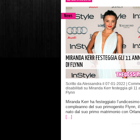
News
MIRANDA KERR FESTEGGIA GLI 11 ANN
DI FLYNN
Scritto da Alessandra il 07-01-2022 |
Comme
disabilitati
su Miranda Kerr festeggia gli 11 a
Flynn
Miranda Kerr ha festeggiato l’undicesimo
compleanno del suo primogenito Flynn, i
nato dal suo primo matrimonio con Orla
[…]