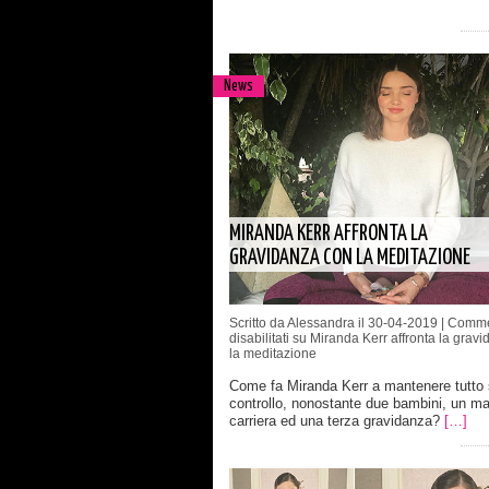
News
MIRANDA KERR AFFRONTA LA
GRAVIDANZA CON LA MEDITAZIONE
Scritto da Alessandra il 30-04-2019 |
Comme
disabilitati
su Miranda Kerr affronta la grav
la meditazione
Come fa Miranda Kerr a mantenere tutto 
controllo, nonostante due bambini, un mar
carriera ed una terza gravidanza?
[…]