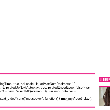
ULTIMI 
gTime: true, adLocale: 'it', adMaxNumRedirects: 10,
: 5, relatedUpNextAutoplay: true, relatedEndedLoop: false } var
eo3 = new RadiantMP(elementID); var rmpContainer =
text_video").one("mouseover", function() { rmp_myVideo3.play();