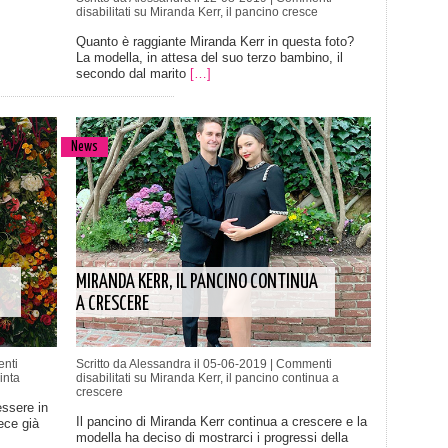
disabilitati
su Miranda Kerr, il pancino cresce
Quanto è raggiante Miranda Kerr in questa foto?
La modella, in attesa del suo terzo bambino, il
secondo dal marito
[…]
News
MIRANDA KERR, IL PANCINO CONTINUA
A CRESCERE
nti
Scritto da Alessandra il 05-06-2019 |
Commenti
inta
disabilitati
su Miranda Kerr, il pancino continua a
crescere
ssere in
Il pancino di Miranda Kerr continua a crescere e la
ece già
modella ha deciso di mostrarci i progressi della