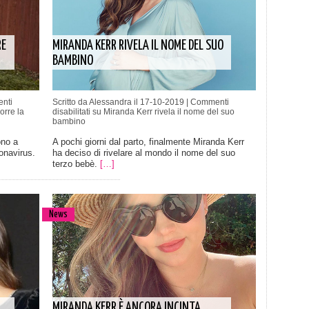
RE
MIRANDA KERR RIVELA IL NOME DEL SUO
BAMBINO
nti
Scritto da Alessandra il 17-10-2019 |
Commenti
orre la
disabilitati
su Miranda Kerr rivela il nome del suo
bambino
ono a
A pochi giorni dal parto, finalmente Miranda Kerr
onavirus.
ha deciso di rivelare al mondo il nome del suo
terzo bebè.
[…]
News
MIRANDA KERR È ANCORA INCINTA