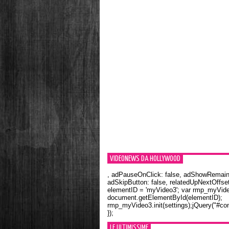
VIDEONEWS DA HOLLYWOOD
, adPauseOnClick: false, adShowRemainin
adSkipButton: false, relatedUpNextOffset
elementID = 'myVideo3'; var rmp_myVid
document.getElementById(elementID);
rmp_myVideo3.init(settings);jQuery("#con
});
LE ULTIMISSIME