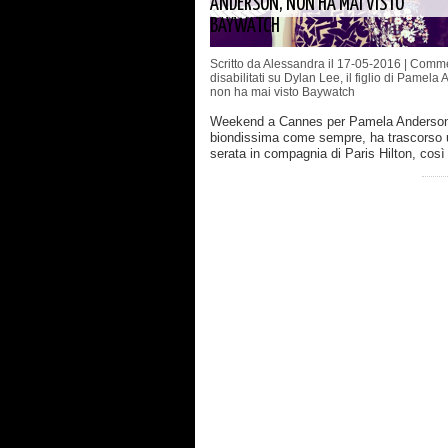
ANDERSON, NON HA MAI VISTO
BAYWATCH
Scritto da Alessandra il 17-05-2016 |
Comme
disabilitati
su Dylan Lee, il figlio di Pamela 
non ha mai visto Baywatch
Weekend a Cannes per Pamela Anderson
biondissima come sempre, ha trascorso 
serata in compagnia di Paris Hilton, cos