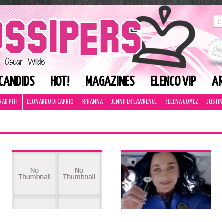
CANDIDS
HOT!
MAGAZINES
ELENCO VIP
AR
RAD PITT
LEONARDO DI CAPRIO
RIHANNA
JENNIFER LAWRENCE
SELENA GOMEZ
JUSTIN