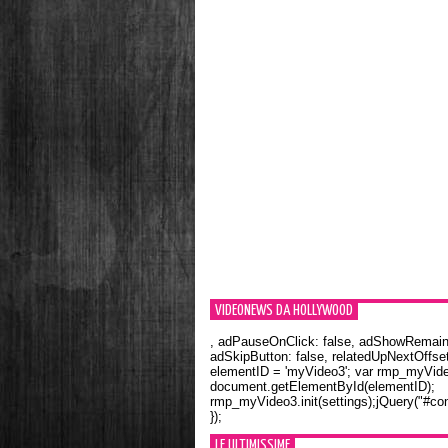
VIDEONEWS DA HOLLYWOOD
, adPauseOnClick: false, adShowRemainin
adSkipButton: false, relatedUpNextOffset
elementID = 'myVideo3'; var rmp_myVid
document.getElementById(elementID);
rmp_myVideo3.init(settings);jQuery("#con
});
LE ULTIMISSIME