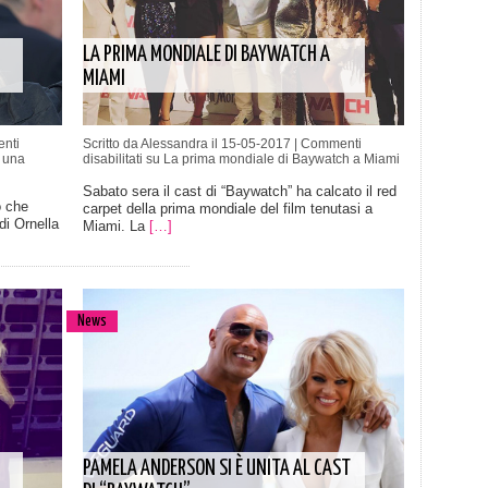
LA PRIMA MONDIALE DI BAYWATCH A
MIAMI
nti
Scritto da Alessandra il 15-05-2017 |
Commenti
 una
disabilitati
su La prima mondiale di Baywatch a Miami
Sabato sera il cast di “Baywatch” ha calcato il red
o che
carpet della prima mondiale del film tenutasi a
di Ornella
Miami. La
[…]
News
PAMELA ANDERSON SI È UNITA AL CAST