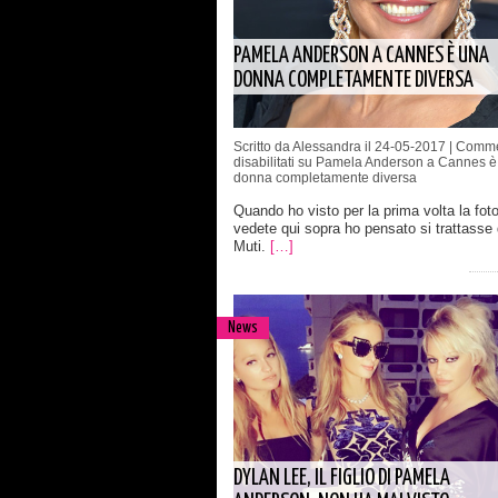
PAMELA ANDERSON A CANNES È UNA
DONNA COMPLETAMENTE DIVERSA
Scritto da Alessandra il 24-05-2017 |
Comme
disabilitati
su Pamela Anderson a Cannes è
donna completamente diversa
Quando ho visto per la prima volta la fot
vedete qui sopra ho pensato si trattasse 
Muti.
[…]
News
DYLAN LEE, IL FIGLIO DI PAMELA