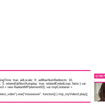
ULTIMI 
gTime: true, adLocale: 'it', adMaxNumRedirects: 10,
: 5, relatedUpNextAutoplay: true, relatedEndedLoop: false } var
eo3 = new RadiantMP(elementID); var rmpContainer =
text_video").one("mouseover", function() { rmp_myVideo3.play();