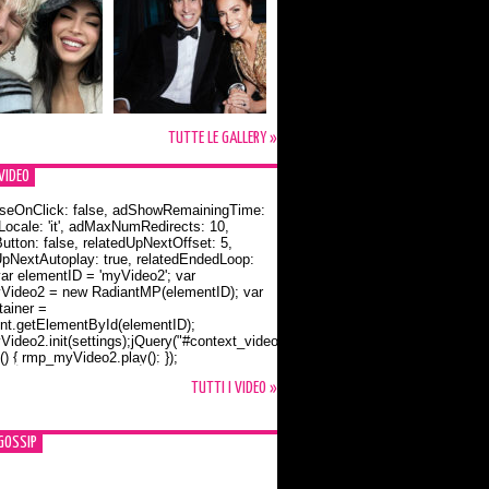
TUTTE LE GALLERY »
VIDEO
seOnClick: false, adShowRemainingTime:
dLocale: 'it', adMaxNumRedirects: 10,
utton: false, relatedUpNextOffset: 5,
UpNextAutoplay: true, relatedEndedLoop:
var elementID = 'myVideo2'; var
ideo2 = new RadiantMP(elementID); var
ainer =
t.getElementById(elementID);
ideo2.init(settings);jQuery("#context_video2").one("mouseover",
() { rmp_myVideo2.play(); });
o Bloom e la t-shirt dedicata a Flynn
TUTTI I VIDEO »
GOSSIP