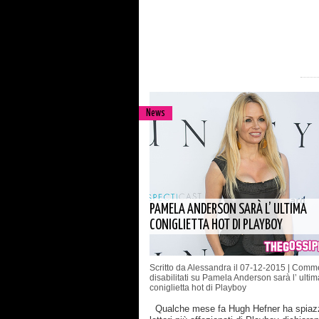
News
PAMELA ANDERSON SARÀ L’ ULTIMA
CONIGLIETTA HOT DI PLAYBOY
Scritto da Alessandra il 07-12-2015 |
Comme
disabilitati
su Pamela Anderson sarà l’ ultim
coniglietta hot di Playboy
Qualche mese fa Hugh Hefner ha spiazz