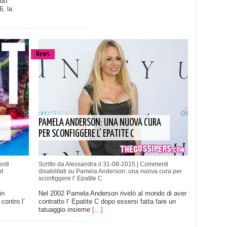
ndo
6, la
News
PAMELA ANDERSON: UNA NUOVA CURA
PER SCONFIGGERE L’ EPATITE C
nti
Scritto da Alessandra il 31-08-2015 |
Commenti
t
disabilitati
su Pamela Anderson: una nuova cura per
sconfiggere l’ Epatite C
in
Nel 2002 Pamela Anderson rivelò al mondo di aver
contro l’
contratto l’ Epatite C dopo essersi fatta fare un
tatuaggio insieme
[…]