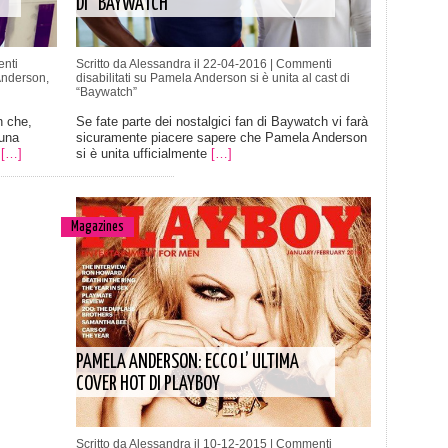
DI “BAYWATCH”
nti
Scritto da Alessandra il 22-04-2016 |
Commenti
Anderson,
disabilitati
su Pamela Anderson si è unita al cast di
“Baywatch”
 che,
Se fate parte dei nostalgici fan di Baywatch vi farà
una
sicuramente piacere sapere che Pamela Anderson
ì
[…]
si è unita ufficialmente
[…]
Magazines
PAMELA ANDERSON: ECCO L’ ULTIMA
COVER HOT DI PLAYBOY
Scritto da Alessandra il 10-12-2015 |
Commenti