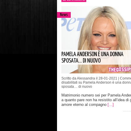
News
PAMELA ANDERSON È UNA DONNA
SPOSATA… DI NUOVO
Scritto da Alessandra il 28-01-2021 |
Comme
disabilitati
su Pamela Anderson è una donn
sposata… di nuovo
Matrimonio numero sei per Pamela Ande
a quanto pare non ha resistito all’idea di 
amore eterno al compagno
[…]