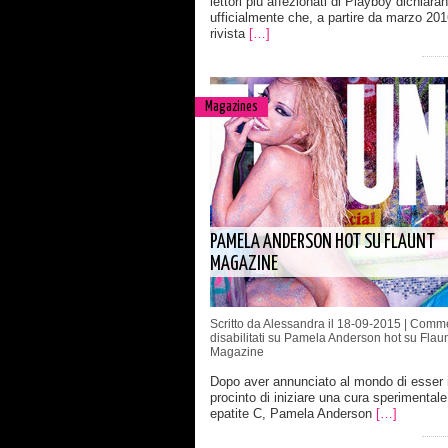
lettori più affezionati di Playboy dichiara
ufficialmente che, a partire da marzo 201
rivista
[…]
Magazines
PAMELA ANDERSON HOT SU FLAUNT
MAGAZINE
Scritto da Alessandra il 18-09-2015 |
Comme
disabilitati
su Pamela Anderson hot su Flaun
Magazine
Dopo aver annunciato al mondo di esser 
procinto di iniziare una cura sperimentale 
epatite C, Pamela Anderson
[…]