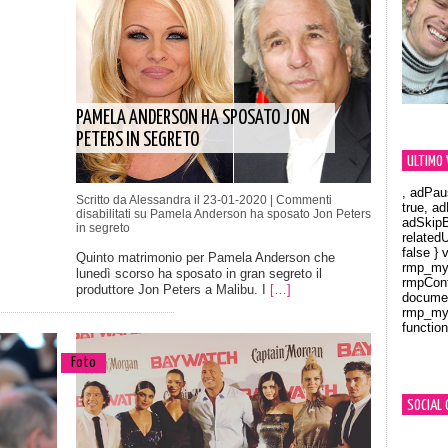
PAMELA ANDERSON HA SPOSATO JON
PETERS IN SEGRETO
ULTIMO 
, adPau
Scritto da Alessandra il 23-01-2020 |
Commenti
true, a
disabilitati
su Pamela Anderson ha sposato Jon Peters
adSkipB
in segreto
related
false } 
Quinto matrimonio per Pamela Anderson che
rmp_myV
lunedì scorso ha sposato in gran segreto il
rmpCont
produttore Jon Peters a Malibu. I
[…]
documen
rmp_myV
function
Orland
Foto
SOCIAL 