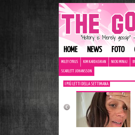
HOME
NEWS
FOTO
MILEY CYRUS
KIM KARDASHIAN
NICKI MINAJ
B
SCARLETT JOHANSSON
I PIÙ LETTI DELLA SETTIMANA