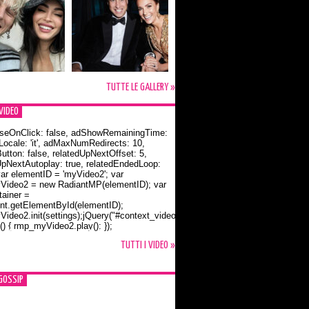
TUTTE LE GALLERY »
VIDEO
seOnClick: false, adShowRemainingTime:
dLocale: 'it', adMaxNumRedirects: 10,
utton: false, relatedUpNextOffset: 5,
UpNextAutoplay: true, relatedEndedLoop:
var elementID = 'myVideo2'; var
ideo2 = new RadiantMP(elementID); var
ainer =
t.getElementById(elementID);
ideo2.init(settings);jQuery("#context_video2").one("mouseover",
() { rmp_myVideo2.play(); });
o Bloom e la t-shirt dedicata a Flynn
TUTTI I VIDEO »
GOSSIP