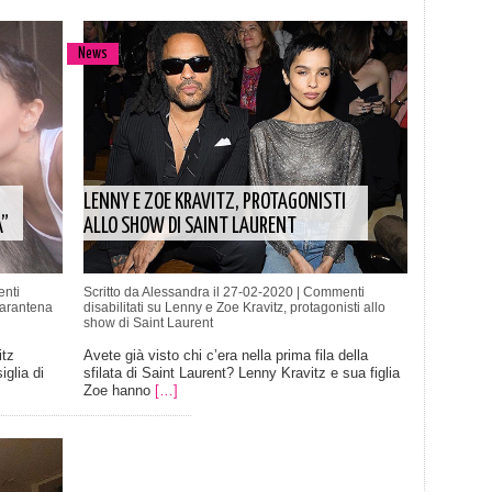
News
LENNY E ZOE KRAVITZ, PROTAGONISTI
”
ALLO SHOW DI SAINT LAURENT
nti
Scritto da Alessandra il 27-02-2020 |
Commenti
uarantena
disabilitati
su Lenny e Zoe Kravitz, protagonisti allo
show di Saint Laurent
itz
Avete già visto chi c’era nella prima fila della
glia di
sfilata di Saint Laurent? Lenny Kravitz e sua figlia
Zoe hanno
[…]