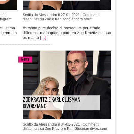
nti
Scritto da Alessandra il 27-01-2021 |
Commenti
nstagram
disabilitati
su Zoe e Karl sono ancora amici
ll’ultima
Avranno pure deciso di proseguire per strade
tagram. La
differenti, ma a quanto pare tra Zoe Kravitz e il suo
ex marito
[…]
News
ZOE KRAVITZ E KARL GLUSMAN
DIVORZIANO
Scritto da Alessandra il 04-01-2021 |
Commenti
disabilitati
su Zoe Kravitz e Karl Glusman divorziano