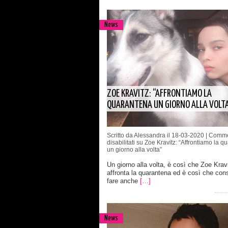
News
ZOE KRAVITZ: “AFFRONTIAMO LA
QUARANTENA UN GIORNO ALLA VOLTA
Scritto da Alessandra il 18-03-2020 |
Comme
disabilitati
su Zoe Kravitz: “Affrontiamo la q
un giorno alla volta”
Un giorno alla volta, è così che Zoe Krav
affronta la quarantena ed è così che consi
fare anche
[…]
News