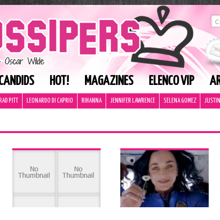
CANDIDS
HOT!
MAGAZINES
ELENCO VIP
AR
RAD PITT
LEONARDO DI CAPRIO
RIHANNA
JENNIFER LAWRENCE
SELENA GOMEZ
JUSTIN