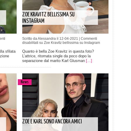
ZOE KRAVITZ BELLISSIMA SU
INSTAGRAM
nti
Scritto da Alessandra il 12-04-2021 |
Commenti
disabilitati
su Zoe Kravitz bellissima su Instagram
la sfilata
Quanto è bella Zoe Kravitz in questa foto?
ezione
L’attrice, ritornata single da poco dopo la
separazione dal marito Karl Glusman
[…]
News
ZOE E KARL SONO ANCORA AMICI