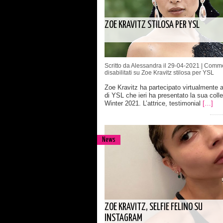
ZOE KRAVITZ STILOSA PER YSL
Scritto da Alessandra il 29-04-2021 |
Comme
disabilitati
su Zoe Kravitz stilosa per YSL
Zoe Kravitz ha partecipato virtualmente al
di YSL che ieri ha presentato la sua coll
Winter 2021. L’attrice, testimonial
[…]
News
ZOE KRAVITZ, SELFIE FELINO SU
INSTAGRAM