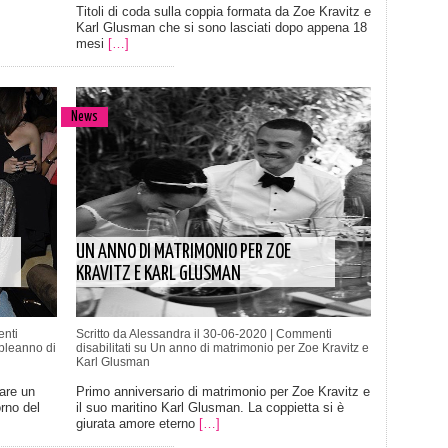
Titoli di coda sulla coppia formata da Zoe Kravitz e
Karl Glusman che si sono lasciati dopo appena 18
mesi
[…]
News
UN ANNO DI MATRIMONIO PER ZOE
KRAVITZ E KARL GLUSMAN
nti
Scritto da Alessandra il 30-06-2020 |
Commenti
pleanno di
disabilitati
su Un anno di matrimonio per Zoe Kravitz e
Karl Glusman
are un
Primo anniversario di matrimonio per Zoe Kravitz e
orno del
il suo maritino Karl Glusman. La coppietta si è
giurata amore eterno
[…]