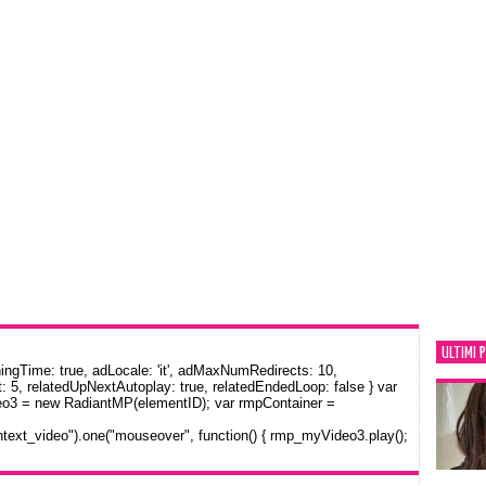
ULTIMI 
gTime: true, adLocale: 'it', adMaxNumRedirects: 10,
: 5, relatedUpNextAutoplay: true, relatedEndedLoop: false } var
eo3 = new RadiantMP(elementID); var rmpContainer =
text_video").one("mouseover", function() { rmp_myVideo3.play();