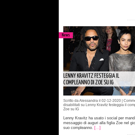
News
LENNY KRAVITZ FESTEGGIA IL
COMPLEANNO DI ZOE SU IG
Scritto da Alessandra il 02-12-2020 |
Comme
disabilitati
su Lenny Kravitz festeggia il com
Zoe su IG
Lenny Kravitz ha usato i social per mand
messaggio di auguri alla figlia Zoe nel gi
suo compleanno.
[…]