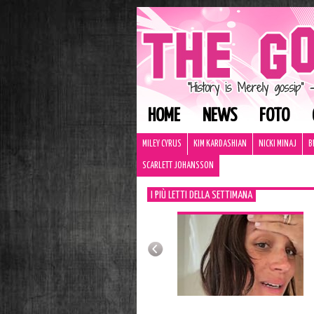
HOME
NEWS
FOTO
MILEY CYRUS
KIM KARDASHIAN
NICKI MINAJ
B
SCARLETT JOHANSSON
I PIÙ LETTI DELLA SETTIMANA