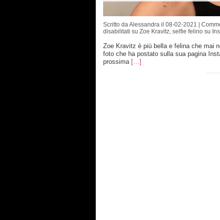
Scritto da Alessandra il 08-02-2021 |
Comme
disabilitati
su Zoe Kravitz, selfie felino su I
Zoe Kravitz è più bella e felina che mai ne
foto che ha postato sulla sua pagina Ins
prossima
[…]