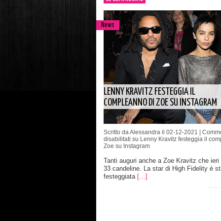
News
LENNY KRAVITZ FESTEGGIA IL
COMPLEANNO DI ZOE SU INSTAGRAM
Scritto da Alessandra il 02-12-2021 |
Comme
disabilitati
su Lenny Kravitz festeggia il com
Zoe su Instagram
Tanti auguri anche a Zoe Kravitz che ieri
33 candeline. La star di High Fidelity è st
festeggiata
[…]