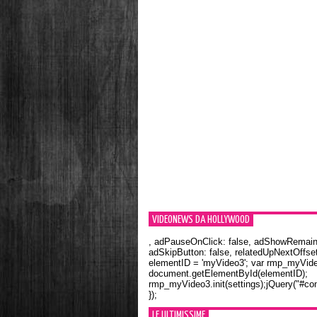
VIDEONEWS DA HOLLYWOOD
, adPauseOnClick: false, adShowRemainin
adSkipButton: false, relatedUpNextOffset
elementID = 'myVideo3'; var rmp_myVid
document.getElementById(elementID);
rmp_myVideo3.init(settings);jQuery("#con
});
LE ULTIMISSIME