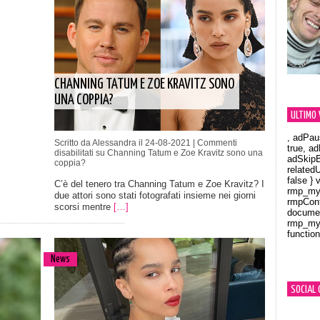
CHANNING TATUM E ZOE KRAVITZ SONO
UNA COPPIA?
ULTIMO 
, adPau
Scritto da Alessandra il 24-08-2021 |
Commenti
true, a
disabilitati
su Channing Tatum e Zoe Kravitz sono una
adSkipB
coppia?
related
false } 
C’è del tenero tra Channing Tatum e Zoe Kravitz? I
rmp_myV
due attori sono stati fotografati insieme nei giorni
rmpCont
scorsi mentre
[…]
documen
rmp_myV
function
Orland
News
SOCIAL 