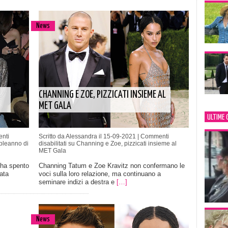
News
CHANNING E ZOE, PIZZICATI INSIEME AL
MET GALA
ULTIME 
nti
Scritto da Alessandra il 15-09-2021 |
Commenti
pleanno di
disabilitati
su Channing e Zoe, pizzicati insieme al
MET Gala
 ha spento
Channing Tatum e Zoe Kravitz non confermano le
ata
voci sulla loro relazione, ma continuano a
seminare indizi a destra e
[…]
News