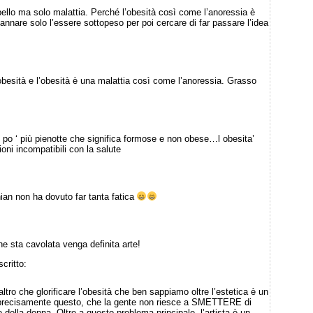
ello ma solo malattia. Perché l’obesità così come l’anoressia è
nnare solo l’essere sottopeso per poi cercare di far passare l’idea
besità e l’obesità è una malattia così come l’anoressia. Grasso
 po ‘ più pienotte che significa formose e non obese…l obesita’
ni incompatibili con la salute
an non ha dovuto far tanta fatica
he sta cavolata venga definita arte!
critto:
altro che glorificare l’obesità che ben sappiamo oltre l’estetica è un
è precisamente questo, che la gente non riesce a SMETTERE di
o della donna. Oltre a questo problema principale, l’artista è un