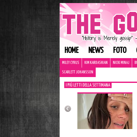
HOME
NEWS
FOTO
MILEY CYRUS
KIM KARDASHIAN
NICKI MINAJ
B
SCARLETT JOHANSSON
I PIÙ LETTI DELLA SETTIMANA