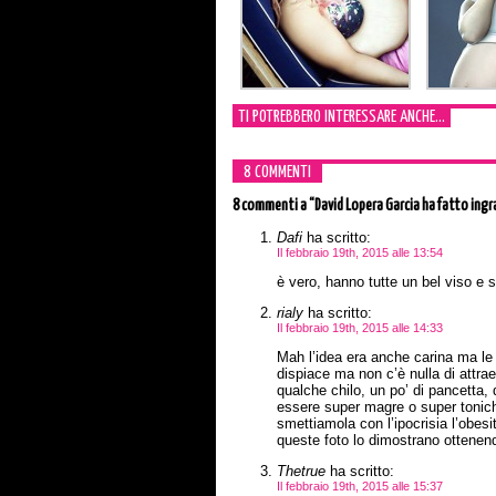
TI POTREBBERO INTERESSARE ANCHE...
8 COMMENTI
8 commenti
a “David Lopera Garcia ha fatto ingr
Dafi
ha scritto:
Il febbraio 19th, 2015 alle 13:54
è vero, hanno tutte un bel viso e 
rialy
ha scritto:
Il febbraio 19th, 2015 alle 14:33
Mah l’idea era anche carina ma le
dispiace ma non c’è nulla di attra
qualche chilo, un po’ di pancetta,
essere super magre o super tonich
smettiamola con l’ipocrisia l’obesi
queste foto lo dimostrano ottenendo
Thetrue
ha scritto:
Il febbraio 19th, 2015 alle 15:37