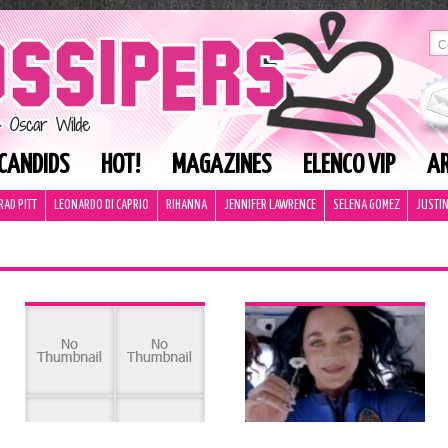
CANDIDS
HOT!
MAGAZINES
ELENCO VIP
AR
RAD PITT
LEONARDO DI CAPRIO
RIHANNA
JENNIFER LAWRENCE
SELENA GOMEZ
JUSTIN