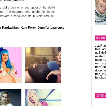
 mooolto generose.
 delle donne in sovrappeso” ha detto
zione è dimostrare che anche le donne
rovato a farlo con alcuni volti noti del
m Kardashian
,
Katy Perry
,
Jennifer Lawrence
ULTIMO 
, adPau
true, a
adSkipB
related
false } 
rmp_myV
rmpCont
documen
rmp_myV
function
Orland
SOCIAL 