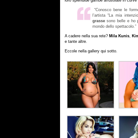
loro splendide gambe affusolate in curve
“Conosco bene le forme
l’artista “La mia inten
grasse
sono belle
e ho p
mondo dello spettacolo.”
A cadere nella sua rete?
Mila Kunis
,
Ki
e tante altre.
Eccole nella gallery qui sotto.