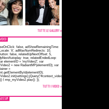
TUTTE LE GALLERY »
VIDEO
seOnClick: false, adShowRemainingTime:
dLocale: 'it', adMaxNumRedirects: 10,
utton: false, relatedUpNextOffset: 5,
UpNextAutoplay: true, relatedEndedLoop:
var elementID = 'myVideo2'; var
ideo2 = new RadiantMP(elementID); var
ainer =
t.getElementById(elementID);
ideo2.init(settings);jQuery("#context_video2").one("mouseover",
() { rmp_myVideo2.play(); });
o Bloom e la t-shirt dedicata a Flynn
TUTTI I VIDEO »
GOSSIP