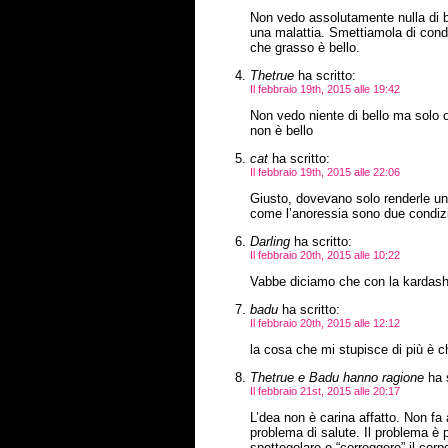
Non vedo assolutamente nulla di b
una malattia. Smettiamola di conda
che grasso è bello.
Thetrue
ha scritto:
Il febbraio 19th, 2015 alle 19:42
Non vedo niente di bello ma solo o
non è bello
cat
ha scritto:
Il febbraio 19th, 2015 alle 22:06
Giusto, dovevano solo renderle un
come l’anoressia sono due condizio
Darling
ha scritto:
Il febbraio 20th, 2015 alle 10:22
Vabbe diciamo che con la kardashi
badu
ha scritto:
Il febbraio 20th, 2015 alle 12:12
la cosa che mi stupisce di più è c
Thetrue e Badu hanno ragione
ha s
Il febbraio 21st, 2015 alle 20:17
L’dea non è carina affatto. Non fa 
problema di salute. Il problema 
spettegolare e “correggere” il corp