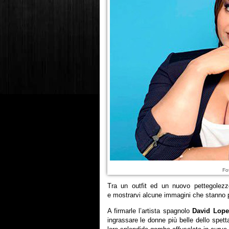
Fo
Tra un outfit ed un nuovo pettegolez
e mostrarvi alcune immagini che stanno po
A firmarle l’artista spagnolo
David Lope
ingrassare le donne più belle dello spett