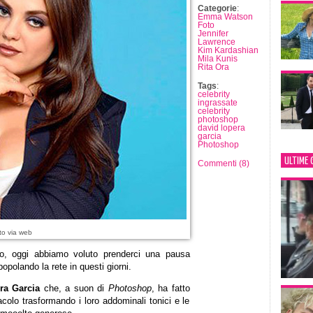
Categorie
:
Emma Watson
Foto
Jennifer
Lawrence
Kim Kardashian
Mila Kunis
Rita Ora
Tags
:
celebrity
ingrassate
celebrity
photoshop
david lopera
garcia
Photoshop
ULTIME 
Commenti (8)
to via web
zo, oggi abbiamo voluto prenderci una pausa
polando la rete in questi giorni.
ra Garcia
che, a suon di
Photoshop
, ha fatto
acolo trasformando i loro addominali tonici e le