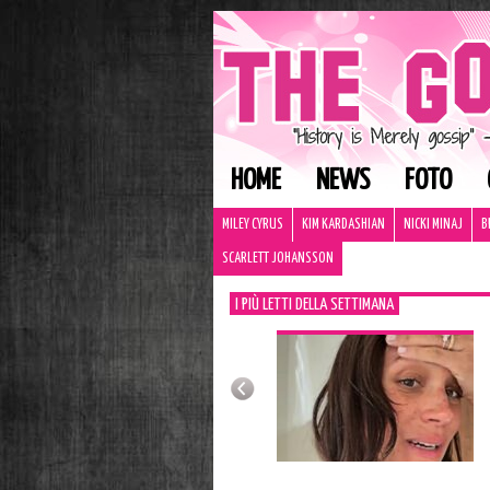
HOME
NEWS
FOTO
MILEY CYRUS
KIM KARDASHIAN
NICKI MINAJ
B
SCARLETT JOHANSSON
I PIÙ LETTI DELLA SETTIMANA