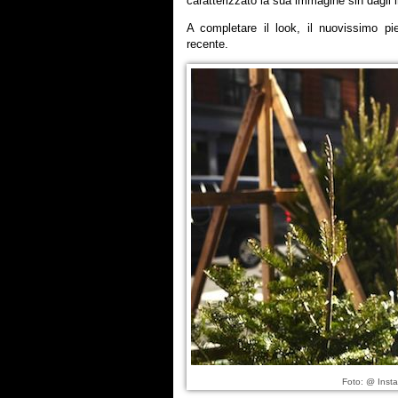
caratterizzato la sua immagine sin dagli in
A completare il look, il nuovissimo p
recente.
Foto: @ Inst