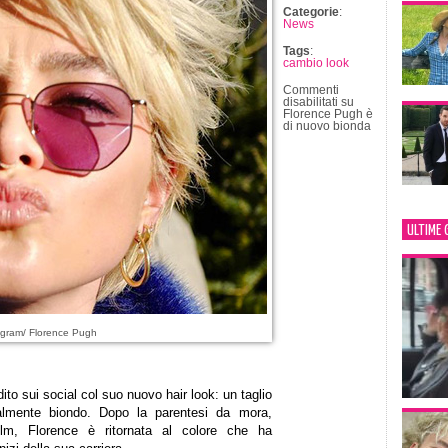
Categorie
:
News
Tags
:
cambio look
Commenti
disabilitati
su
Florence Pugh è
di nuovo bionda
ULTIME 
agram/ Florence Pugh
to sui social col suo nuovo hair look: un taglio
nalmente biondo. Dopo la parentesi da mora,
lm, Florence è ritornata al colore che ha