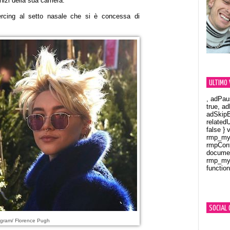
izi della sua carriera.
iercing al setto nasale che si è concessa di
ULTIMO 
, adPau
true, a
adSkipB
related
false } 
rmp_myV
rmpCont
documen
rmp_myV
function
Orland
SOCIAL 
agram/ Florence Pugh