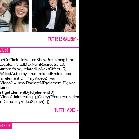
TUTTE LE GALLERY »
VIDEO
seOnClick: false, adShowRemainingTime:
dLocale: 'it', adMaxNumRedirects: 10,
utton: false, relatedUpNextOffset: 5,
UpNextAutoplay: true, relatedEndedLoop:
var elementID = 'myVideo2'; var
ideo2 = new RadiantMP(elementID); var
ainer =
t.getElementById(elementID);
ideo2.init(settings);jQuery("#context_video2").one("mouseover",
() { rmp_myVideo2.play(); });
o Bloom e la t-shirt dedicata a Flynn
TUTTI I VIDEO »
GOSSIP