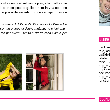
a sfoggiato collant neri a pois, che mettono in
, e un cappottino giallo stretto in vita con una
e, è possibile vederla con un cardigan rosso e
el numero di Elle 2021 Women in Hollywood e
con un gruppo di donne fantastiche e ispiranti.
”
 Usa per avermi scelto e grazie Nina Garcia per
ULTIMO 
, adPau
true, a
adSkipB
related
false } 
rmp_myV
rmpCont
documen
rmp_myV
function
Orland
SOCIAL 