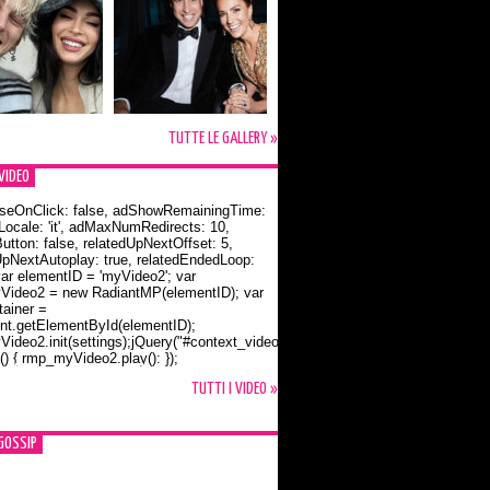
TUTTE LE GALLERY »
VIDEO
seOnClick: false, adShowRemainingTime:
dLocale: 'it', adMaxNumRedirects: 10,
utton: false, relatedUpNextOffset: 5,
UpNextAutoplay: true, relatedEndedLoop:
var elementID = 'myVideo2'; var
ideo2 = new RadiantMP(elementID); var
ainer =
t.getElementById(elementID);
ideo2.init(settings);jQuery("#context_video2").one("mouseover",
() { rmp_myVideo2.play(); });
o Bloom e la t-shirt dedicata a Flynn
TUTTI I VIDEO »
GOSSIP