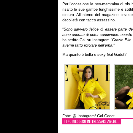
Per l’occasione la neo-mammina di tris h
risalto le sue gambe lunghissime e sottili
cintura. All’interno del magazine, invec
decolletè con tacco assassino.
“
Sono davvero felice di essere parte d
sono onorata di poter condividere questo 
ha scritto Gal su Instagram “
Grazie Elle
avermi fatto rotolare nell’erba
.”
Ma quanto è bella e sexy Gal Gadot?
Foto: @ Instagram/ Gal Gadot
TI POTREBBERO INTERESSARE ANCHE...