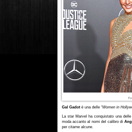
Fo
Gal Gadot
è una delle “
Women in Hollyw
La star Marvel ha conquistato una delle 
moda accanto al nomi del calibro di
Ange
per citarne alcune.