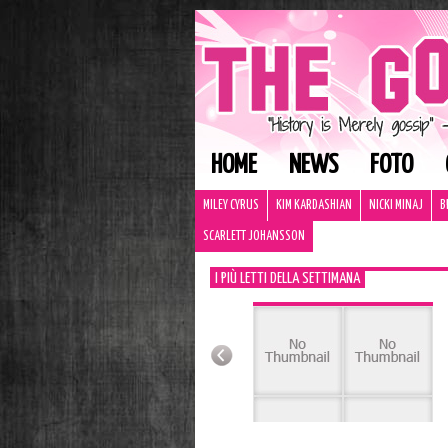
HOME
NEWS
FOTO
MILEY CYRUS
KIM KARDASHIAN
NICKI MINAJ
B
SCARLETT JOHANSSON
I PIÙ LETTI DELLA SETTIMANA