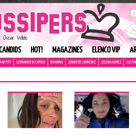
CANDIDS
HOT!
MAGAZINES
ELENCO VIP
AR
RAD PITT
LEONARDO DI CAPRIO
RIHANNA
JENNIFER LAWRENCE
SELENA GOMEZ
JUSTIN