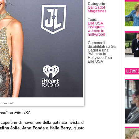
Categorie
:
Gal Gadot
Magazines
Tags
:
Elle USA
instagram
women in
hollywood
Commenti
disabilitati
su Gal
Gadot è una
“Woman in
Hollywood” su
Elle USA
ULTIME 
to via web
ood
” su
Elle USA
.
copertine di novembre della patinata rivista di
lina Jolie
,
Jane Fonda
e
Halle Berry
, giusto