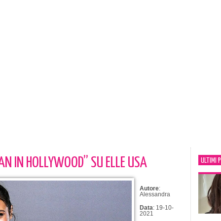
N IN HOLLYWOOD” SU ELLE USA
ULTIMI 
Autore
:
Alessandra
Data
: 19-10-
2021