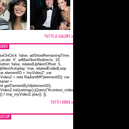
TUTTE LE GALLERY »
VIDEO
seOnClick: false, adShowRemainingTime:
dLocale: 'it', adMaxNumRedirects: 10,
utton: false, relatedUpNextOffset: 5,
UpNextAutoplay: true, relatedEndedLoop:
var elementID = 'myVideo2'; var
ideo2 = new RadiantMP(elementID); var
ainer =
t.getElementById(elementID);
ideo2.init(settings);jQuery("#context_video2").one("mouseover",
() { rmp_myVideo2.play(); });
o Bloom e la t-shirt dedicata a Flynn
TUTTI I VIDEO »
GOSSIP