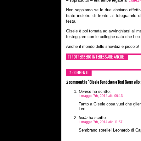
– soprattutto – entrambe legate al
collez
Non sappiamo se le due abbiano effetti
tirate indietro di fronte al fotografarl
festa.
Gisele è poi tornata ad avvinghiarsi al m
festeggiare con le colleghe dato che Leo 
Anche il mondo dello showbiz è piccolo!
TI POTREBBERO INTERESSARE ANCHE...
2 COMMENTI
2 commenti
a “Gisele Bundchen e Toni Garrn allo
Denise
ha scritto:
Il maggio 7th, 2014 alle 09:13
Tanto a Gisele cosa vuoi che glien
Leo.
beda
ha scritto:
Il maggio 7th, 2014 alle 11:57
Sembrano sorelle! Leonardo di Capr