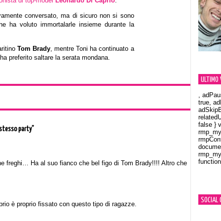
ionista di top-model
Leonardo Di Caprio
.
vamente conversato, ma di sicuro non si sono
o che ha voluto immortalarle insieme durante la
aritino
Tom Brady
, mentre Toni ha continuato a
ha preferito saltare la serata mondana.
ULTIMO 
, adPau
true, a
adSkipB
related
false } 
 stesso party”
rmp_myV
rmpCont
documen
rmp_myV
function
e freghi… Ha al suo fianco che bel figo di Tom Brady!!!! Altro che
Orland
SOCIAL 
io è proprio fissato con questo tipo di ragazze.