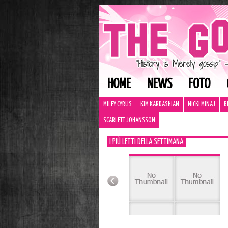
HOME
NEWS
FOTO
MILEY CYRUS
KIM KARDASHIAN
NICKI MINAJ
B
SCARLETT JOHANSSON
I PIÙ LETTI DELLA SETTIMANA