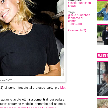
Categorie
:
Gisele Bundchen
News
Tags
:
gisele bundchen
leonardo di
caprio
Toni Garrn
Commenti (2)
ULTIME 
o via ONTD
1) si sono ritrovate allo stesso party pre-
Met
avranno avuto ottimi argomenti di cui parlare,
mune: entrambe modelle, entrambe bellissime e