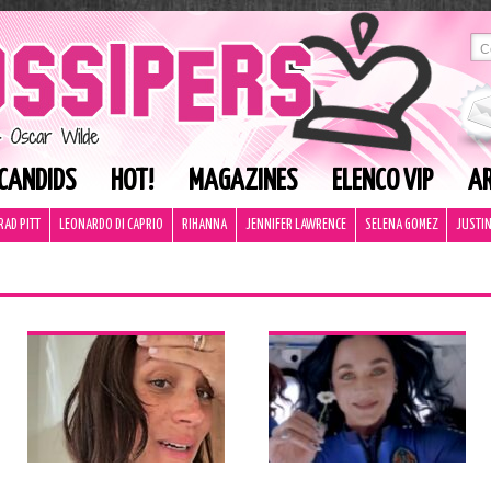
CANDIDS
HOT!
MAGAZINES
ELENCO VIP
AR
RAD PITT
LEONARDO DI CAPRIO
RIHANNA
JENNIFER LAWRENCE
SELENA GOMEZ
JUSTIN