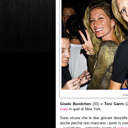
Fot
Gisele Bundchen
(33) e
Toni Garrn
(2
Gala
in quel di New York.
Sono sicura che le due giovani donzelle 
anche perché
non mancano i punti in co