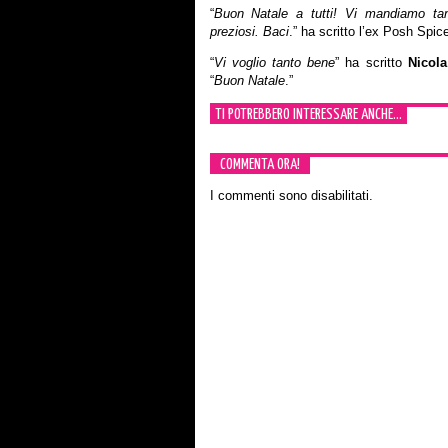
“
Buon Natale a tutti! Vi mandiamo ta
preziosi. Baci
.” ha scritto l’ex Posh Spi
“
Vi voglio tanto bene
” ha scritto
Nicola
“
Buon Natale
.”
TI POTREBBERO INTERESSARE ANCHE...
COMMENTA ORA!
I commenti sono disabilitati.