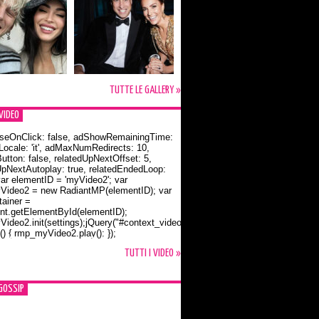
TUTTE LE GALLERY »
VIDEO
seOnClick: false, adShowRemainingTime:
dLocale: 'it', adMaxNumRedirects: 10,
utton: false, relatedUpNextOffset: 5,
UpNextAutoplay: true, relatedEndedLoop:
var elementID = 'myVideo2'; var
ideo2 = new RadiantMP(elementID); var
ainer =
t.getElementById(elementID);
ideo2.init(settings);jQuery("#context_video2").one("mouseover",
() { rmp_myVideo2.play(); });
o Bloom e la t-shirt dedicata a Flynn
TUTTI I VIDEO »
GOSSIP