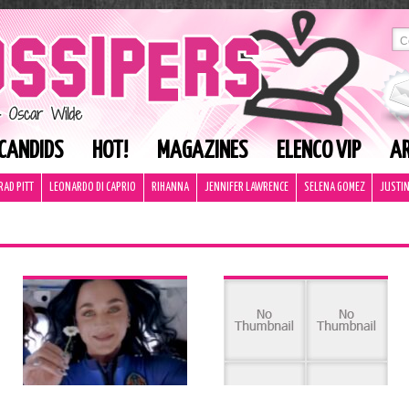
CANDIDS
HOT!
MAGAZINES
ELENCO VIP
AR
RAD PITT
LEONARDO DI CAPRIO
RIHANNA
JENNIFER LAWRENCE
SELENA GOMEZ
JUSTIN