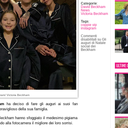
Categorie
:
David Beckham
News
Victoria Beckham
Tags
:
coppie vip
instagram
Commenti
disabilitati
su Gli
auguri di Natale
social dei
Beckham
ULTIME 
ram/ Victoria Beckham
ham
ha deciso di fare gli auguri ai suoi fan
aviglioso della sua famiglia.
 i Beckham hanno sfoggiato il medesimo pigiama
ndo alla fotocamera il migliore dei loro sorrisi.