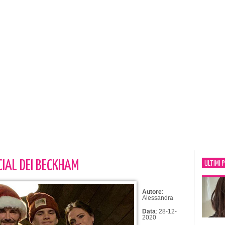
CIAL DEI BECKHAM
ULTIMI 
Autore
:
Alessandra
Data
: 28-12-
2020