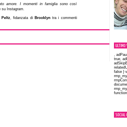
nto amore. I momenti in famiglia sono così
ce su Instagram.
 Peltz
, fidanzata di
Brooklyn
tra i commenti
ULTIMO 
, adPau
true, a
adSkipB
related
false } 
rmp_myV
rmpCont
documen
rmp_myV
function
Orland
SOCIAL 