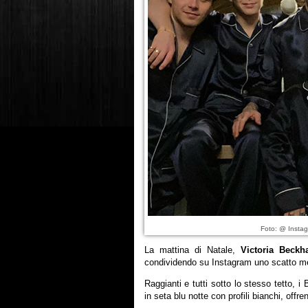
Foto: @ Instag
La mattina di Natale,
Victoria Beck
condividendo su Instagram uno scatto mer
Raggianti e tutti sotto lo stesso tetto,
in seta blu notte con profili bianchi, offre