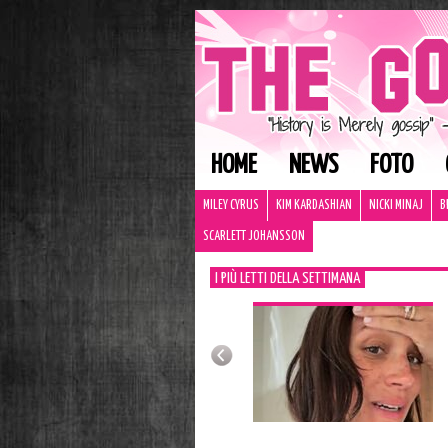
HOME
NEWS
FOTO
MILEY CYRUS
KIM KARDASHIAN
NICKI MINAJ
B
SCARLETT JOHANSSON
I PIÙ LETTI DELLA SETTIMANA