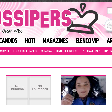
CANDIDS
HOT!
MAGAZINES
ELENCO VIP
AR
RAD PITT
LEONARDO DI CAPRIO
RIHANNA
JENNIFER LAWRENCE
SELENA GOMEZ
JUSTIN