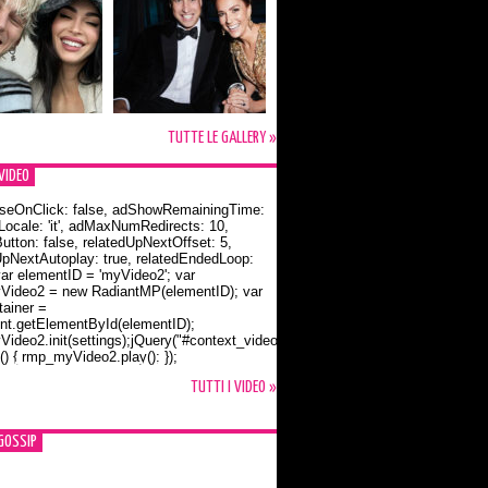
TUTTE LE GALLERY »
VIDEO
seOnClick: false, adShowRemainingTime:
dLocale: 'it', adMaxNumRedirects: 10,
utton: false, relatedUpNextOffset: 5,
UpNextAutoplay: true, relatedEndedLoop:
var elementID = 'myVideo2'; var
ideo2 = new RadiantMP(elementID); var
ainer =
t.getElementById(elementID);
ideo2.init(settings);jQuery("#context_video2").one("mouseover",
() { rmp_myVideo2.play(); });
o Bloom e la t-shirt dedicata a Flynn
TUTTI I VIDEO »
GOSSIP