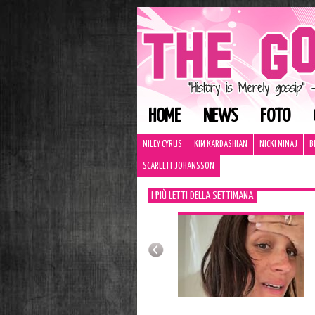
HOME
NEWS
FOTO
MILEY CYRUS
KIM KARDASHIAN
NICKI MINAJ
B
SCARLETT JOHANSSON
I PIÙ LETTI DELLA SETTIMANA