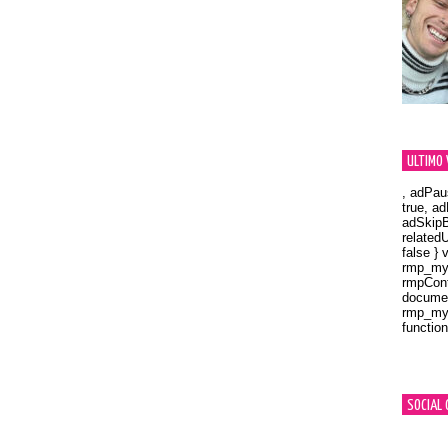
ULTIMO 
, adPau
true, a
adSkipB
related
false } 
rmp_myV
rmpCont
documen
rmp_myV
function
Orland
SOCIAL 