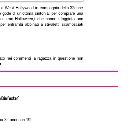
to a West Hollywood in compagnia della 32enne
e gode di un’ottima sintonia: per comprare una
rossimo Halloween,i due hanno sfoggiato una
per entrambi abbinati a stivaletti scamosciati
to nei commenti la ragazza in questione non
r.
n Erin Foster”
 ha 32 anni non 19!