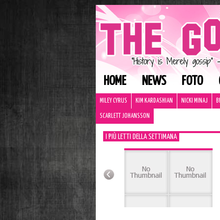
HOME
NEWS
FOTO
MILEY CYRUS
KIM KARDASHIAN
NICKI MINAJ
B
SCARLETT JOHANSSON
I PIÙ LETTI DELLA SETTIMANA