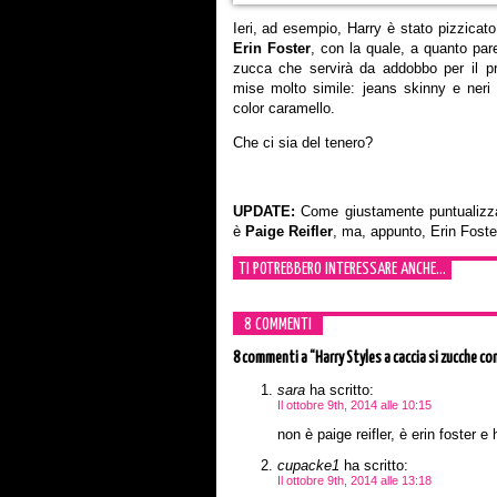
Ieri, ad esempio, Harry è stato pizzica
Erin Foster
, con la quale, a quanto par
zucca che servirà da addobbo per il p
mise molto simile: jeans skinny e neri 
color caramello.
Che ci sia del tenero?
UPDATE:
Come giustamente puntualizza
è
Paige Reifler
, ma, appunto, Erin Foste
TI POTREBBERO INTERESSARE ANCHE...
8 COMMENTI
8 commenti
a “Harry Styles a caccia si zucche co
sara
ha scritto:
Il ottobre 9th, 2014 alle 10:15
non è paige reifler, è erin foster e
cupacke1
ha scritto:
Il ottobre 9th, 2014 alle 13:18