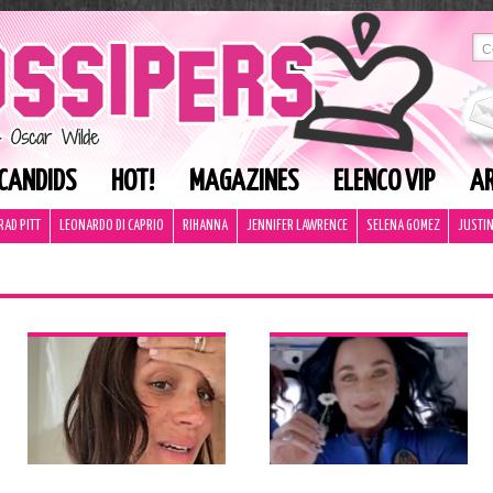
CANDIDS
HOT!
MAGAZINES
ELENCO VIP
AR
RAD PITT
LEONARDO DI CAPRIO
RIHANNA
JENNIFER LAWRENCE
SELENA GOMEZ
JUSTIN