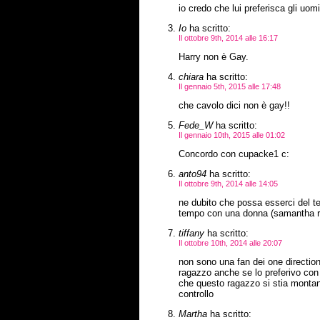
io credo che lui preferisca gli uomi
Io
ha scritto:
Il ottobre 9th, 2014 alle 16:17
Harry non è Gay.
chiara
ha scritto:
Il gennaio 5th, 2015 alle 17:48
che cavolo dici non è gay!!
Fede_W
ha scritto:
Il gennaio 10th, 2015 alle 01:02
Concordo con cupacke1 c:
anto94
ha scritto:
Il ottobre 9th, 2014 alle 14:05
ne dubito che possa esserci del te
tempo con una donna (samantha ro
tiffany
ha scritto:
Il ottobre 10th, 2014 alle 20:07
non sono una fan dei one direction
ragazzo anche se lo preferivo con
che questo ragazzo si stia montand
controllo
Martha
ha scritto: