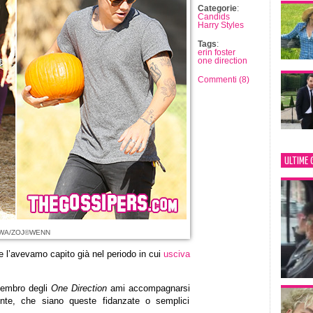
Categorie
:
Candids
Harry Styles
Tags
:
erin foster
one direction
Commenti (8)
ULTIME 
MWA/ZOJ©WENN
 l’avevamo capito già nel periodo in cui
usciva
membro degli
One Direction
ami accompagnarsi
nte, che siano queste fidanzate o semplici