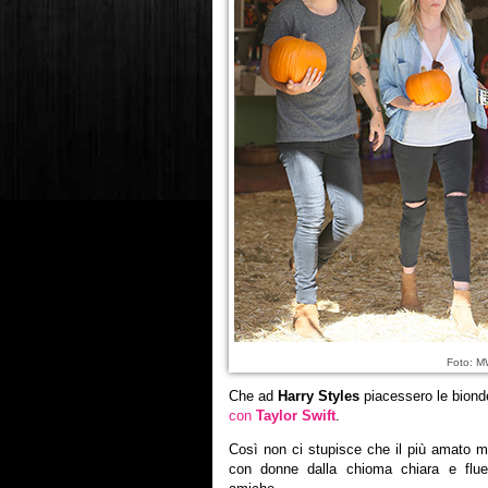
Foto: 
Che ad
Harry Styles
piacessero le bionde
con
Taylor Swift
.
Così non ci stupisce che il più amato 
con donne dalla chioma chiara e flue