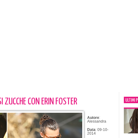
SI ZUCCHE CON ERIN FOSTER
ULTIMI 
Autore
:
Alessandra
Data
: 09-10-
2014