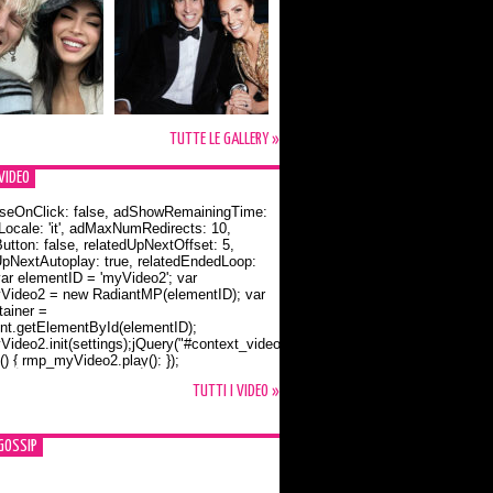
TUTTE LE GALLERY »
VIDEO
seOnClick: false, adShowRemainingTime:
dLocale: 'it', adMaxNumRedirects: 10,
utton: false, relatedUpNextOffset: 5,
UpNextAutoplay: true, relatedEndedLoop:
var elementID = 'myVideo2'; var
ideo2 = new RadiantMP(elementID); var
ainer =
t.getElementById(elementID);
ideo2.init(settings);jQuery("#context_video2").one("mouseover",
() { rmp_myVideo2.play(); });
o Bloom e la t-shirt dedicata a Flynn
TUTTI I VIDEO »
GOSSIP