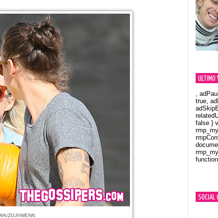
ULTIMO 
, adPau
true, a
adSkipB
related
false } 
rmp_myV
rmpCont
documen
rmp_myV
function
Orland
SOCIAL 
MWA/ZOJ©WENN