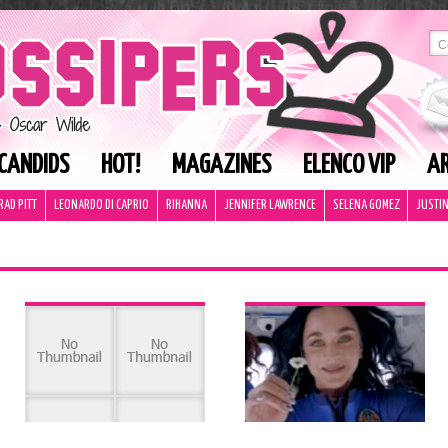
CANDIDS
HOT!
MAGAZINES
ELENCO VIP
AR
RAD PITT
LEONARDO DI CAPRIO
RIHANNA
JENNIFER LAWRENCE
SELENA GOMEZ
JUSTIN