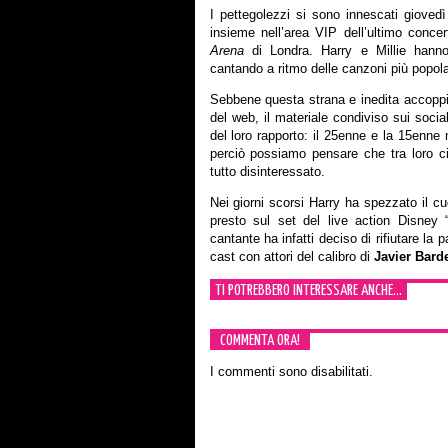
I pettegolezzi si sono innescati giovedì
insieme nell’area VIP dell’ultimo conce
Arena
di Londra. Harry e Millie hanno
cantando a ritmo delle canzoni più popolar
Sebbene questa strana e inedita accoppi
del web, il materiale condiviso sui socia
del loro rapporto: il 25enne e la 15enn
perciò possiamo pensare che tra loro c
tutto disinteressato.
Nei giorni scorsi Harry ha spezzato il cu
presto sul set del live action Disney 
cantante ha infatti deciso di rifiutare la p
cast con attori del calibro di
Javier Bar
TI POTREBBERO INTERESSARE ANCHE...
COMMENTA ORA!
I commenti sono disabilitati.