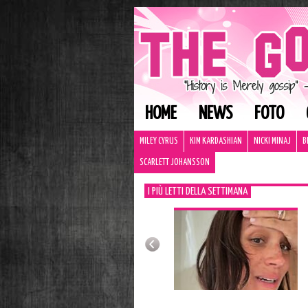
HOME
NEWS
FOTO
MILEY CYRUS
KIM KARDASHIAN
NICKI MINAJ
B
SCARLETT JOHANSSON
I PIÙ LETTI DELLA SETTIMANA