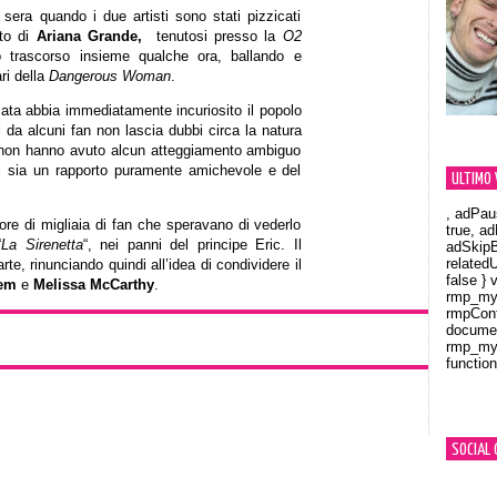
 sera quando i due artisti sono stati pizzicati
rto di
Ariana Grande,
tenutosi presso la
O2
 trascorso insieme qualche ora, ballando e
i della
Dangerous Woman
.
ata abbia immediatamente incuriosito il popolo
l da alcuni fan non lascia dubbi circa la natura
e non hanno avuto alcun atteggiamento ambiguo
i sia un rapporto puramente amichevole e del
ULTIMO 
, adPau
ore di migliaia di fan che speravano di vederlo
true, a
“
La Sirenetta
“, nei panni del principe Eric. Il
adSkipB
related
arte, rinunciando quindi all’idea di condividere il
false } 
dem
e
Melissa McCarthy
.
rmp_myV
rmpCont
documen
rmp_myV
function
Orland
SOCIAL 