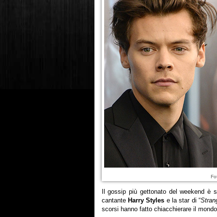
Fo
Il gossip più gettonato del weekend è s
cantante
Harry Styles
e la star di “
Stran
scorsi hanno fatto chiacchierare il mondo 