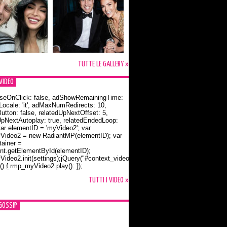
TUTTE LE GALLERY »
VIDEO
seOnClick: false, adShowRemainingTime:
dLocale: 'it', adMaxNumRedirects: 10,
utton: false, relatedUpNextOffset: 5,
UpNextAutoplay: true, relatedEndedLoop:
var elementID = 'myVideo2'; var
ideo2 = new RadiantMP(elementID); var
ainer =
t.getElementById(elementID);
ideo2.init(settings);jQuery("#context_video2").one("mouseover",
() { rmp_myVideo2.play(); });
o Bloom e la t-shirt dedicata a Flynn
TUTTI I VIDEO »
GOSSIP