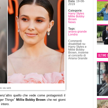
Data
: 19-08-
2019
Categorie
:
Harry Styles
Millie Bobby
Brown
News
Tags
:
ariana grande
Londra
Commenti
disabilitati
su
Harry Styles e
Millie Bobby
Brown, insieme
ULTIME 
al concerto di
Ariana Grande
to via web
enz’altro quello che vede come protagonisti il
ger Things
”
Millie Bobby Brown
che nei giorni
intero.