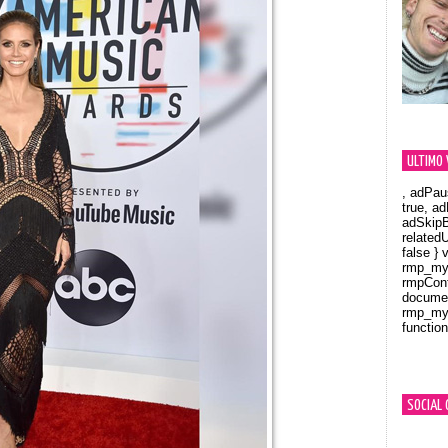
ULTIMO 
, adPau
true, a
adSkipB
related
false } 
rmp_myV
rmpCont
documen
rmp_myV
function
Orland
SOCIAL 