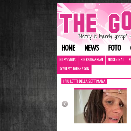
HOME
NEWS
FOTO
MILEY CYRUS
KIM KARDASHIAN
NICKI MINAJ
B
SCARLETT JOHANSSON
I PIÙ LETTI DELLA SETTIMANA