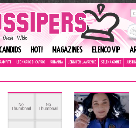
CANDIDS
HOT!
MAGAZINES
ELENCO VIP
AR
RAD PITT
LEONARDO DI CAPRIO
RIHANNA
JENNIFER LAWRENCE
SELENA GOMEZ
JUSTIN