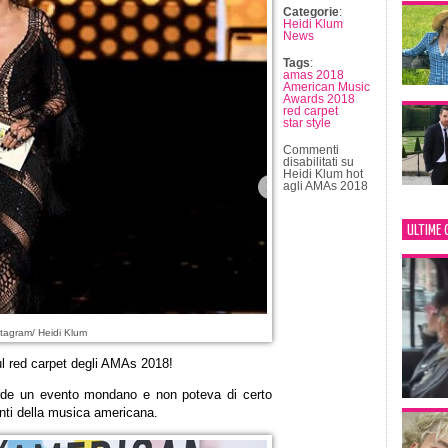
Categorie
:
Heidi Klum
News
Tags
:
amas 2018
American Music
Awards 2018
red carpet
star style
Commenti
disabilitati
su
Heidi Klum hot
agli AMAs 2018
ULTIME 
tagram/ Heidi Klum
ul red carpet degli AMAs 2018!
de un evento mondano e non poteva di certo
anti della musica americana.