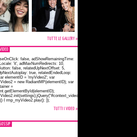
TUTTE LE GALLERY »
VIDEO
seOnClick: false, adShowRemainingTime:
dLocale: 'it', adMaxNumRedirects: 10,
utton: false, relatedUpNextOffset: 5,
UpNextAutoplay: true, relatedEndedLoop:
var elementID = 'myVideo2'; var
ideo2 = new RadiantMP(elementID); var
ainer =
t.getElementById(elementID);
ideo2.init(settings);jQuery("#context_video2").one("mouseover",
() { rmp_myVideo2.play(); });
o Bloom e la t-shirt dedicata a Flynn
TUTTI I VIDEO »
GOSSIP