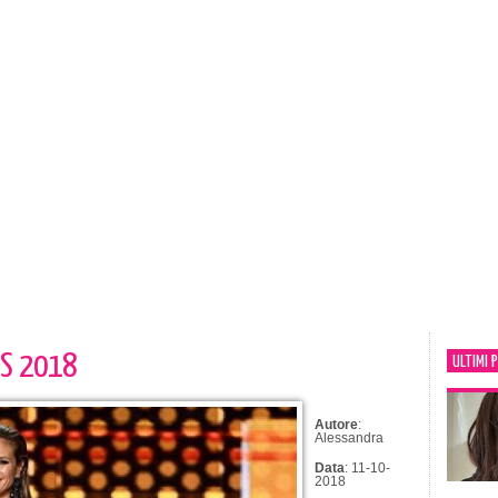
AS 2018
ULTIMI 
Autore
:
Alessandra
Data
: 11-10-
2018