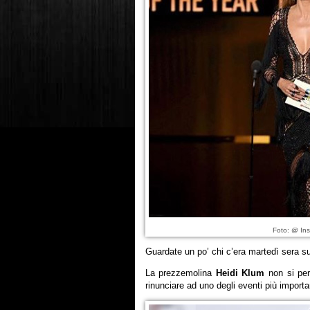
Foto: @ Ins
Guardate un po’ chi c’era martedì sera s
La prezzemolina
Heidi Klum
non si per
rinunciare ad uno degli eventi più import