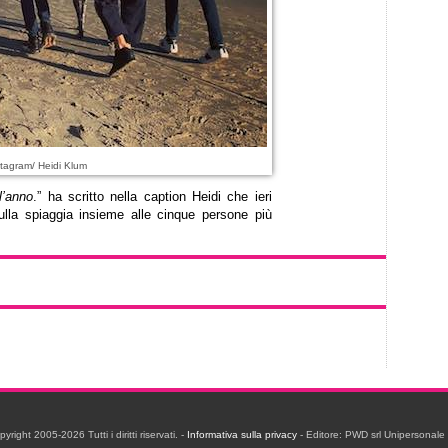
tagram/ Heidi Klum
l’anno
.” ha scritto nella caption Heidi che ieri
lla spiaggia insieme alle cinque persone più
ight 2005-2026 Tutti i diritti riservati. -
Informativa sulla privacy
- Editore: PWD srl Unipersonal