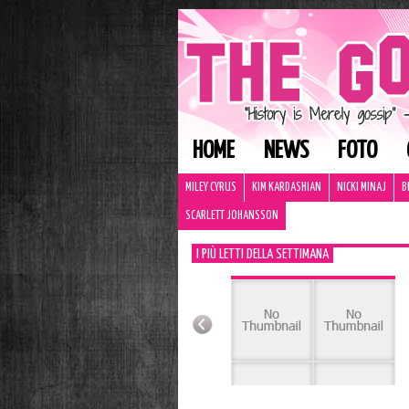
HOME
NEWS
FOTO
MILEY CYRUS
KIM KARDASHIAN
NICKI MINAJ
B
SCARLETT JOHANSSON
I PIÙ LETTI DELLA SETTIMANA