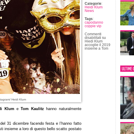
Categorie
:
Heidi Klum
News
Tags
:
capodanno
coppie vip
Commenti
disabilitati
su
Hiedi Klum
accoglie il 2019
insieme a Tom
ULTIME 
tagram/ Heidi Klum
di Klum
e
Tom Kaulitz
hanno naturalmente
 del 31 dicembre facendo festa e l’hanno fatto
isti insieme a loro di questo bello scatto postato