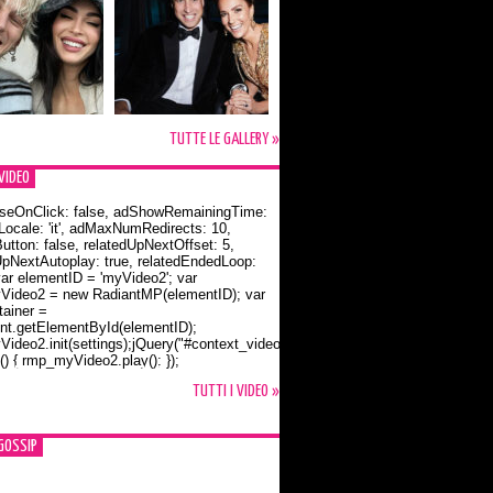
TUTTE LE GALLERY »
VIDEO
seOnClick: false, adShowRemainingTime:
dLocale: 'it', adMaxNumRedirects: 10,
utton: false, relatedUpNextOffset: 5,
UpNextAutoplay: true, relatedEndedLoop:
var elementID = 'myVideo2'; var
ideo2 = new RadiantMP(elementID); var
ainer =
t.getElementById(elementID);
ideo2.init(settings);jQuery("#context_video2").one("mouseover",
() { rmp_myVideo2.play(); });
o Bloom e la t-shirt dedicata a Flynn
TUTTI I VIDEO »
GOSSIP