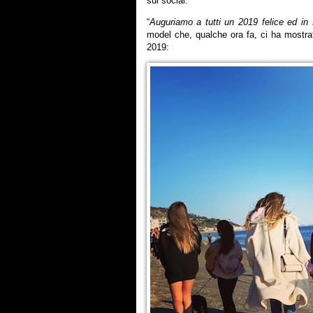
sui social.
“
Auguriamo a tutti un 2019 felice ed in 
model che, qualche ora fa, ci ha mostra
2019: