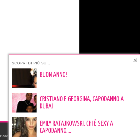
SCOPRI DI PIÙ SU...
BUON ANNO!
CRISTIANO E GEORGINA, CAPODANNO A
DUBAI
EMILY RATAJKOWSKI, CHI È SEXY A
CAPODANNO….
e P.iva: 06523591219