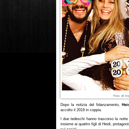
Foto: @ Ins
Dopo la notizia del fidanzamento,
Hei
accolto il 2019 in coppia.
I due tedeschi hanno trascorso la notte
insieme ai quattro figli di Heidi, protagon