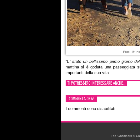
Foto: @ Ins
“
E’ stato un bellissimo primo giorno del
mattina si è goduta una passeggiata su
importanti della sua vita.
TI POTREBBERO INTERESSARE ANCHE...
COMMENTA ORA!
I commenti sono disabilitati.
The Gossipers © Copyr