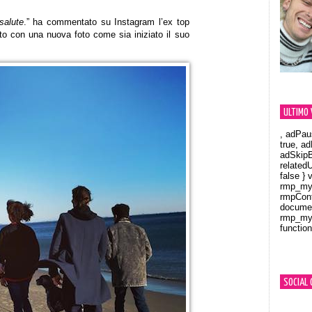
salute
.” ha commentato su Instagram l’ex top
to con una nuova foto come sia iniziato il suo
ULTIMO 
, adPau
true, a
adSkipB
related
false } 
rmp_myV
rmpCont
documen
rmp_myV
function
Orland
SOCIAL 