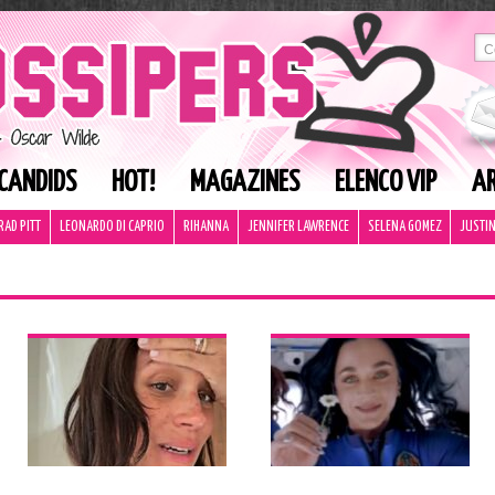
CANDIDS
HOT!
MAGAZINES
ELENCO VIP
AR
RAD PITT
LEONARDO DI CAPRIO
RIHANNA
JENNIFER LAWRENCE
SELENA GOMEZ
JUSTIN