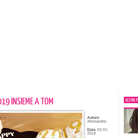
2019 INSIEME A TOM
ULTIMI 
Autore
:
Alessandra
Data
: 02-01-
2019