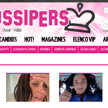
CANDIDS
HOT!
MAGAZINES
ELENCO VIP
AR
RAD PITT
LEONARDO DI CAPRIO
RIHANNA
JENNIFER LAWRENCE
SELENA GOMEZ
JUSTIN