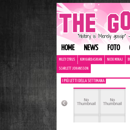
HOME
NEWS
FOTO
MILEY CYRUS
KIM KARDASHIAN
NICKI MINAJ
B
SCARLETT JOHANSSON
I PIÙ LETTI DELLA SETTIMANA