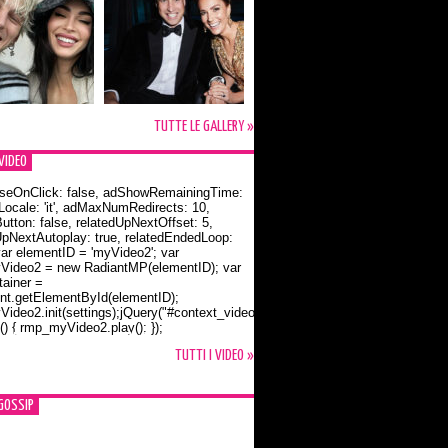
TUTTE LE GALLERY »
VIDEO
seOnClick: false, adShowRemainingTime:
dLocale: 'it', adMaxNumRedirects: 10,
utton: false, relatedUpNextOffset: 5,
UpNextAutoplay: true, relatedEndedLoop:
var elementID = 'myVideo2'; var
ideo2 = new RadiantMP(elementID); var
ainer =
t.getElementById(elementID);
ideo2.init(settings);jQuery("#context_video2").one("mouseover",
() { rmp_myVideo2.play(); });
o Bloom e la t-shirt dedicata a Flynn
TUTTI I VIDEO »
GOSSIP