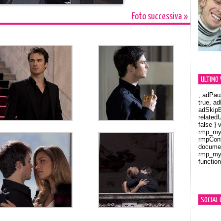
Foto successiva »
ULTIMO 
, adPau
true, a
adSkipB
related
false } 
rmp_myV
rmpCont
documen
rmp_myV
function
Orland
SOCIAL 