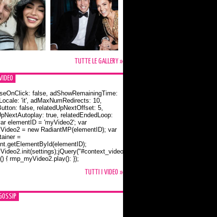
TUTTE LE GALLERY »
VIDEO
seOnClick: false, adShowRemainingTime:
dLocale: 'it', adMaxNumRedirects: 10,
utton: false, relatedUpNextOffset: 5,
UpNextAutoplay: true, relatedEndedLoop:
var elementID = 'myVideo2'; var
ideo2 = new RadiantMP(elementID); var
ainer =
t.getElementById(elementID);
ideo2.init(settings);jQuery("#context_video2").one("mouseover",
() { rmp_myVideo2.play(); });
o Bloom e la t-shirt dedicata a Flynn
TUTTI I VIDEO »
GOSSIP