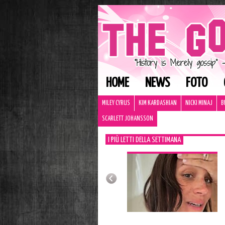
HOME
NEWS
FOTO
MILEY CYRUS
KIM KARDASHIAN
NICKI MINAJ
B
SCARLETT JOHANSSON
I PIÙ LETTI DELLA SETTIMANA