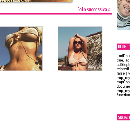
Foto successiva »
ULTIMO 
, adPau
true, a
adSkipB
related
false } 
rmp_myV
rmpCont
documen
rmp_myV
function
Orland
SOCIAL 