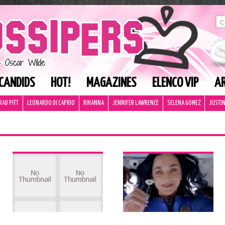
CANDIDS
HOT!
MAGAZINES
ELENCO VIP
AR
RAD PITT
LEONARDO DI CAPRIO
RIHANNA
JENNIFER LAWRENCE
SELENA GOMEZ
JUSTIN