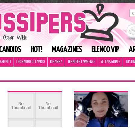
CANDIDS
HOT!
MAGAZINES
ELENCO VIP
AR
RAD PITT
LEONARDO DI CAPRIO
RIHANNA
JENNIFER LAWRENCE
SELENA GOMEZ
JUSTIN