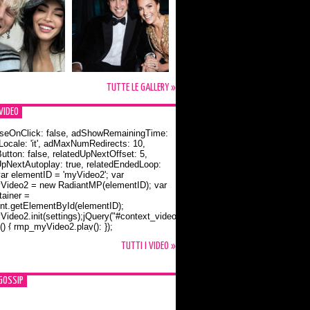
TUTTE LE GALLERY »
VIDEO
seOnClick: false, adShowRemainingTime:
dLocale: 'it', adMaxNumRedirects: 10,
utton: false, relatedUpNextOffset: 5,
UpNextAutoplay: true, relatedEndedLoop:
var elementID = 'myVideo2'; var
ideo2 = new RadiantMP(elementID); var
ainer =
t.getElementById(elementID);
ideo2.init(settings);jQuery("#context_video2").one("mouseover",
() { rmp_myVideo2.play(); });
o Bloom e la t-shirt dedicata a Flynn
TUTTI I VIDEO »
GOSSIP