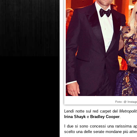
Foto: @ Instag
Lendì notte sul red carpet del
Metropoli
Irina Shayk
e
Bradley Cooper
.
I due si sono concessi una rarissima ap
scelto una delle serate mondane più attes