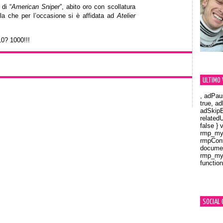
di “
American Sniper
”, abito oro con scollatura
a che per l’occasione si è affidata ad
Atelier
10? 1000!!!
ULTIMO 
, adPau
true, a
adSkipB
related
false } 
rmp_myV
rmpCont
documen
rmp_myV
function
Orland
SOCIAL 