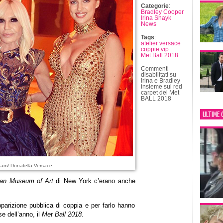
Categorie
:
Bradley Cooper
Irina Shayk
News
Tags
:
atelier versace
coppie vip
Met Ball 2018
Commenti
disabilitati
su
Irina e Bradley
insieme sul red
carpet del Met
BALL 2018
ULTIME 
ram/ Donatella Versace
tan Museum of Art
di New York c’erano anche
parizione pubblica di coppia e per farlo hanno
e dell’anno, il
Met Ball 2018
.