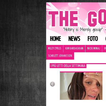
HOME
NEWS
FOTO
MILEY CYRUS
KIM KARDASHIAN
NICKI MINAJ
B
SCARLETT JOHANSSON
I PIÙ LETTI DELLA SETTIMANA