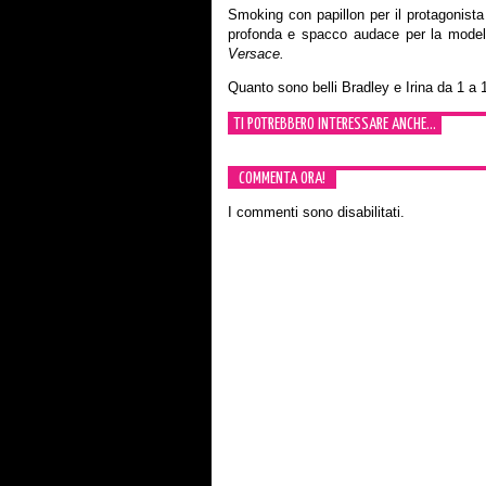
Smoking con papillon per il protagonista 
profonda e spacco audace per la modell
Versace.
Quanto sono belli Bradley e Irina da 1 a 
TI POTREBBERO INTERESSARE ANCHE...
COMMENTA ORA!
I commenti sono disabilitati.