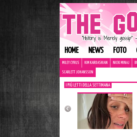
HOME
NEWS
FOTO
MILEY CYRUS
KIM KARDASHIAN
NICKI MINAJ
B
SCARLETT JOHANSSON
I PIÙ LETTI DELLA SETTIMANA