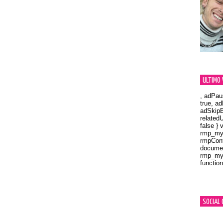
ULTIMO 
, adPau
true, a
adSkipB
related
false } 
rmp_myV
rmpCont
documen
rmp_myV
function
Orland
SOCIAL 