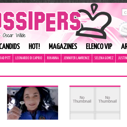
CANDIDS
HOT!
MAGAZINES
ELENCO VIP
AR
RAD PITT
LEONARDO DI CAPRIO
RIHANNA
JENNIFER LAWRENCE
SELENA GOMEZ
JUSTIN