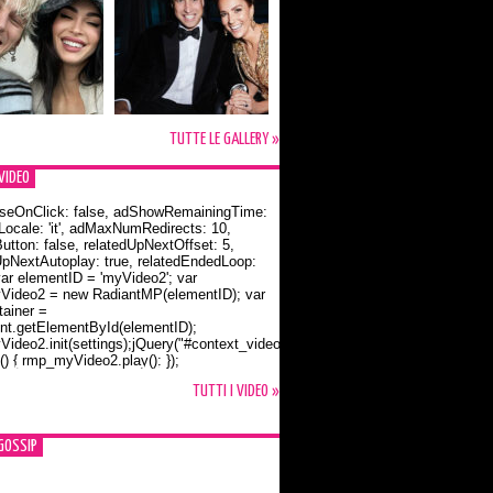
TUTTE LE GALLERY »
VIDEO
seOnClick: false, adShowRemainingTime:
dLocale: 'it', adMaxNumRedirects: 10,
utton: false, relatedUpNextOffset: 5,
UpNextAutoplay: true, relatedEndedLoop:
var elementID = 'myVideo2'; var
ideo2 = new RadiantMP(elementID); var
ainer =
t.getElementById(elementID);
ideo2.init(settings);jQuery("#context_video2").one("mouseover",
() { rmp_myVideo2.play(); });
o Bloom e la t-shirt dedicata a Flynn
TUTTI I VIDEO »
GOSSIP