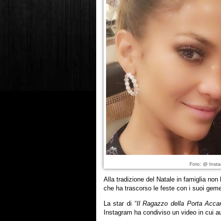
Foto: @ Insta
Alla tradizione del Natale in famiglia no
che ha trascorso le feste con i suoi geme
La star di “
Il Ragazzo della Porta Acca
Instagram ha condiviso un video in cui au