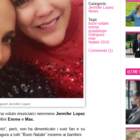
Categorie
:
Jennifer Lopez
News
Tags
:
buon natale
emme
guadalupe
rodriguez
max
Natale 2015
Commento (1)
ULTIME 
gram/ Jennifer Lopez
n ha voluto rinunciarci nemmeno
Jennifer Lopez
llini
Emme
e
Max.
nto
“, però, non ha dimenticato i suoi fan e su
gura a tutti “Buon Natale” insieme ai bambini: