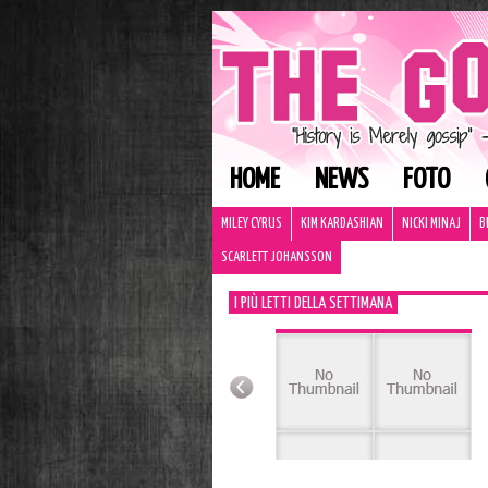
HOME
NEWS
FOTO
MILEY CYRUS
KIM KARDASHIAN
NICKI MINAJ
B
SCARLETT JOHANSSON
I PIÙ LETTI DELLA SETTIMANA