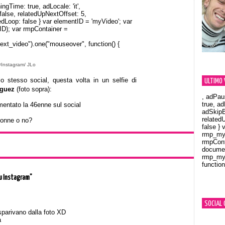
Time: true, adLocale: 'it',
alse, relatedUpNextOffset: 5,
dLoop: false } var elementID = 'myVideo'; var
); var rmpContainer =
ext_video").one("mouseover", function() {
Instagram/ JLo
lo stesso social, questa volta in un selfie di
ULTIMO 
guez
(foto sopra):
, adPau
true, a
entato la 46enne sul social
adSkipB
related
donne o no?
false } 
rmp_myV
rmpCont
documen
rmp_myV
function
Orland
su Instagram”
SOCIAL 
 sparivano dalla foto XD
a