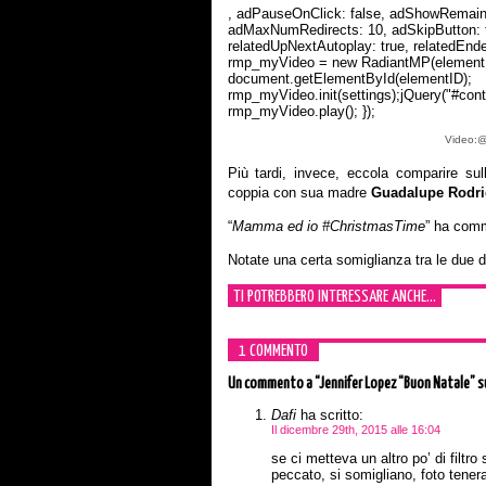
, adPauseOnClick: false, adShowRemaining
adMaxNumRedirects: 10, adSkipButton: f
relatedUpNextAutoplay: true, relatedEnde
rmp_myVideo = new RadiantMP(elementID
document.getElementById(elementID);
rmp_myVideo.init(settings);jQuery("#cont
rmp_myVideo.play(); });
Video:@
Più tardi, invece, eccola comparire sul
coppia con sua madre
Guadalupe Rodri
“
Mamma ed io #ChristmasTime
” ha comm
Notate una certa somiglianza tra le due 
TI POTREBBERO INTERESSARE ANCHE...
1 COMMENTO
Un commento
a “Jennifer Lopez “Buon Natale” 
Dafi
ha scritto:
Il dicembre 29th, 2015 alle 16:04
se ci metteva un altro po’ di filtro
peccato, si somigliano, foto tener