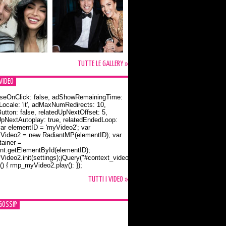
TUTTE LE GALLERY »
VIDEO
seOnClick: false, adShowRemainingTime:
dLocale: 'it', adMaxNumRedirects: 10,
utton: false, relatedUpNextOffset: 5,
UpNextAutoplay: true, relatedEndedLoop:
var elementID = 'myVideo2'; var
ideo2 = new RadiantMP(elementID); var
ainer =
t.getElementById(elementID);
ideo2.init(settings);jQuery("#context_video2").one("mouseover",
() { rmp_myVideo2.play(); });
o Bloom e la t-shirt dedicata a Flynn
TUTTI I VIDEO »
GOSSIP