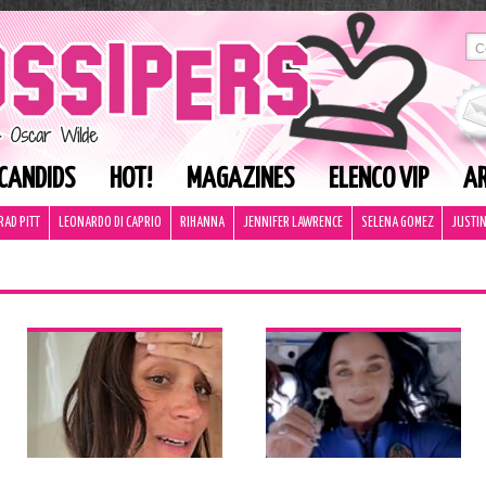
CANDIDS
HOT!
MAGAZINES
ELENCO VIP
AR
RAD PITT
LEONARDO DI CAPRIO
RIHANNA
JENNIFER LAWRENCE
SELENA GOMEZ
JUSTIN