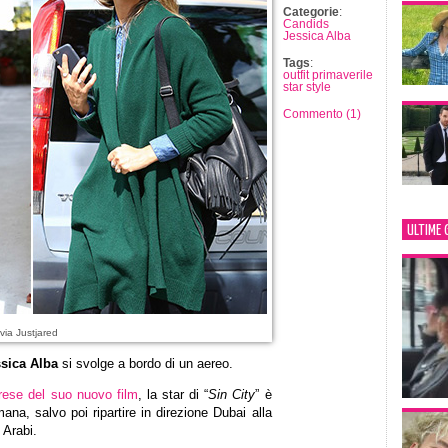
Categorie
:
Candids
Jessica Alba
Tags
:
outfit primaverile
star style
Commento (1)
ULTIME 
via Justjared
sica Alba
si svolge a bordo di un aereo.
prese del suo nuovo film
, la star di “
Sin City
” è
na, salvo poi ripartire in direzione Dubai alla
 Arabi.