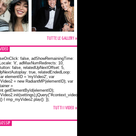
TUTTE LE GALLERY »
VIDEO
seOnClick: false, adShowRemainingTime:
dLocale: 'it', adMaxNumRedirects: 10,
utton: false, relatedUpNextOffset: 5,
UpNextAutoplay: true, relatedEndedLoop:
var elementID = 'myVideo2'; var
ideo2 = new RadiantMP(elementID); var
ainer =
t.getElementById(elementID);
ideo2.init(settings);jQuery("#context_video2").one("mouseover",
() { rmp_myVideo2.play(); });
o Bloom e la t-shirt dedicata a Flynn
TUTTI I VIDEO »
GOSSIP