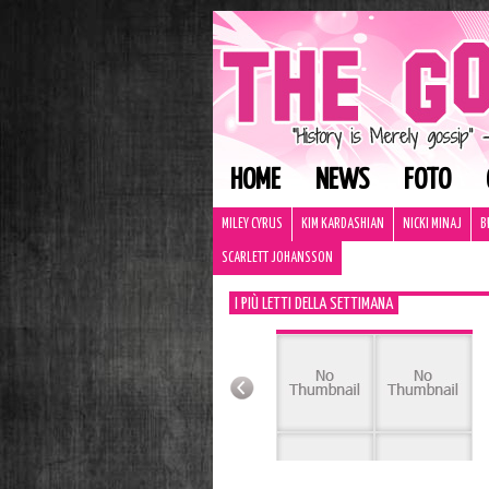
HOME
NEWS
FOTO
MILEY CYRUS
KIM KARDASHIAN
NICKI MINAJ
B
SCARLETT JOHANSSON
I PIÙ LETTI DELLA SETTIMANA