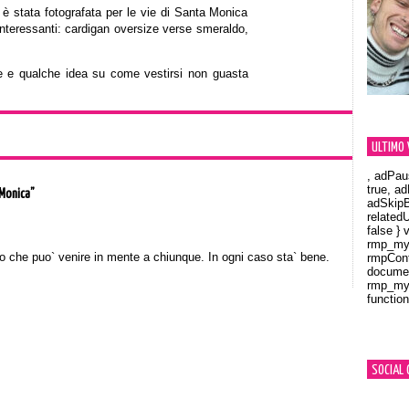
 è stata fotografata per le vie di Santa Monica
interessanti: cardigan oversize verse smeraldo,
te e qualche idea su come vestirsi non guasta
ULTIMO 
, adPau
true, a
 Monica”
adSkipB
related
false } 
rmp_myV
 che puo` venire in mente a chiunque. In ogni caso sta` bene.
rmpCont
documen
rmp_myV
function
Orland
SOCIAL 