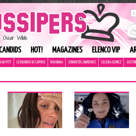
CANDIDS
HOT!
MAGAZINES
ELENCO VIP
AR
RAD PITT
LEONARDO DI CAPRIO
RIHANNA
JENNIFER LAWRENCE
SELENA GOMEZ
JUSTIN