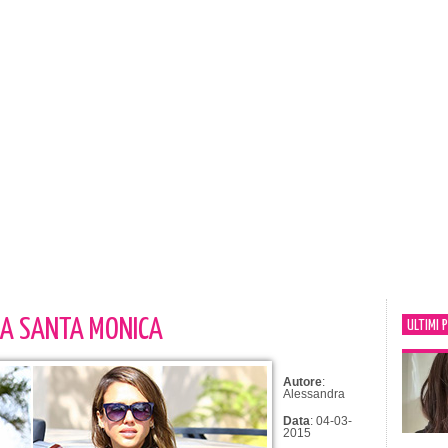
 A SANTA MONICA
ULTIMI 
Autore
:
Alessandra
Data
: 04-03-
2015