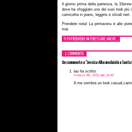
Il giorno prima della partenza, la 33enne
dove ha sfoggiato uno dei suoi look più 
camicetta in jeans, leggins e stivali neri.
Prendete nota! La primavera è alle por
mai.
TI POTREBBERO INTERESSARE ANCHE...
1 COMMENTO
Un commento
a “Jessica Alba modaiola a Santa
lau
ha scritto:
Il marzo 4th, 2015 alle 18:40
A me sembra un look casual,carino