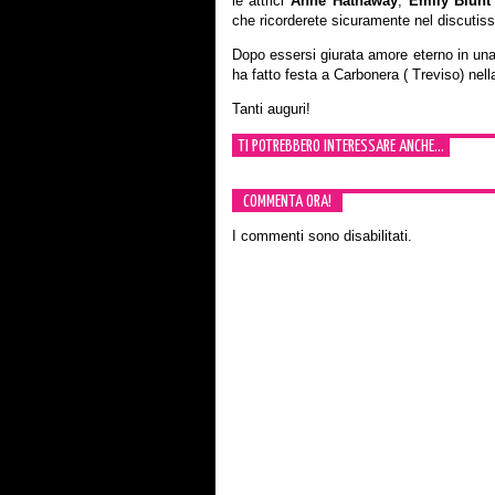
le attrici
Anne Hathaway
,
Emily Blunt
che ricorderete sicuramente nel discutiss
Dopo essersi giurata amore eterno in una d
ha fatto festa a Carbonera ( Treviso) nell
Tanti auguri!
TI POTREBBERO INTERESSARE ANCHE...
COMMENTA ORA!
I commenti sono disabilitati.