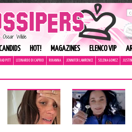
CANDIDS
HOT!
MAGAZINES
ELENCO VIP
AR
RAD PITT
LEONARDO DI CAPRIO
RIHANNA
JENNIFER LAWRENCE
SELENA GOMEZ
JUSTIN