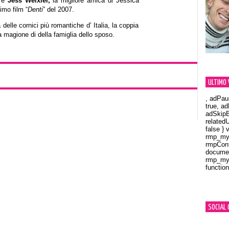
e
Jess Weixler,
la migliore amica di Jessica
imo film “
Denti
” del 2007.
elle cornici più romantiche d’ Italia, la coppia
a magione di della famiglia dello sposo.
ULTIMO 
, adPau
true, a
adSkipB
related
false } 
rmp_myV
rmpCont
documen
rmp_myV
function
Orland
SOCIAL 