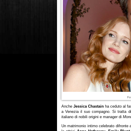
Fo
Anche
Jessica Chastain
ha ceduto al fa
a Venezia il suo compagno. Si tratta 
italiano di nobili origini e manager di
Monc
Un matrimonio intimo celebrato difronte 