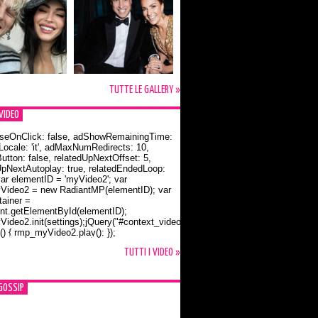
TUTTE LE GALLERY »
VIDEO
seOnClick: false, adShowRemainingTime:
dLocale: 'it', adMaxNumRedirects: 10,
utton: false, relatedUpNextOffset: 5,
UpNextAutoplay: true, relatedEndedLoop:
var elementID = 'myVideo2'; var
ideo2 = new RadiantMP(elementID); var
ainer =
t.getElementById(elementID);
ideo2.init(settings);jQuery("#context_video2").one("mouseover",
() { rmp_myVideo2.play(); });
o Bloom e la t-shirt dedicata a Flynn
TUTTI I VIDEO »
GOSSIP