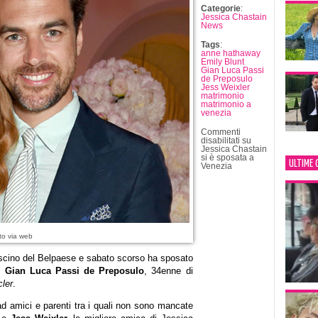
Categorie
:
Jessica Chastain
News
Tags
:
anne hathaway
Emily Blunt
Gian Luca Passi
de Preposulo
Jess Weixler
matrimonio
matrimonio a
venezia
Commenti
disabilitati
su
Jessica Chastain
si è sposata a
ULTIME 
Venezia
to via web
scino del Belpaese e sabato scorso ha sposato
di
Gian Luca Passi de Preposulo
, 34enne di
ler
.
ad amici e parenti tra i quali non sono mancate