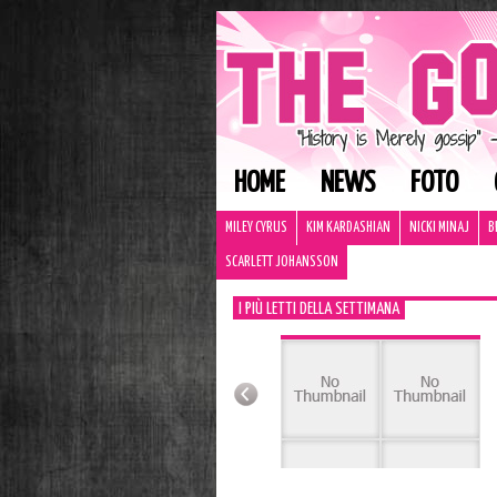
HOME
NEWS
FOTO
MILEY CYRUS
KIM KARDASHIAN
NICKI MINAJ
B
SCARLETT JOHANSSON
I PIÙ LETTI DELLA SETTIMANA